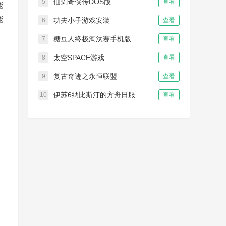
仙剑奇侠传DOS版
5
查看
能
能
功夫小子游戏安装
6
查看
糖豆人终极淘汰赛手机版
7
查看
太空SPACE游戏
8
查看
复古奇迹之永恒联盟
9
查看
伊苏6纳比斯汀的方舟日服
10
查看