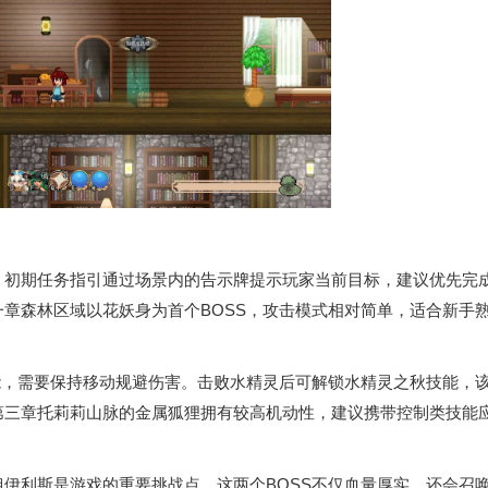
。初期任务指引通过场景内的告示牌提示玩家当前目标，建议优先完
章森林区域以花妖身为首个BOSS，攻击模式相对简单，适合新手
能，需要保持移动规避伤害。击败水精灵后可解锁水精灵之秋技能，
第三章托莉莉山脉的金属狐狸拥有较高机动性，建议携带控制类技能
伊利斯是游戏的重要挑战点。这两个BOSS不仅血量厚实，还会召