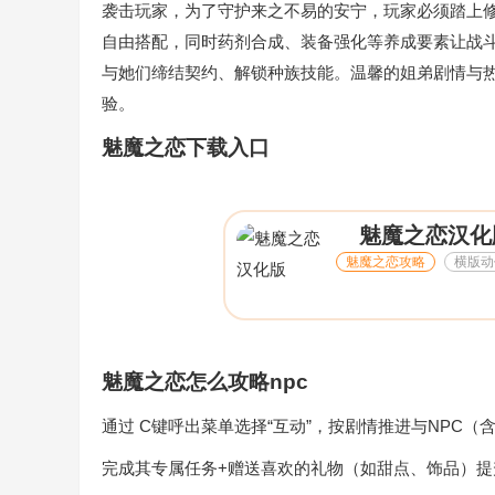
袭击玩家，为了守护来之不易的安宁，玩家必须踏上
自由搭配，同时药剂合成、装备强化等养成要素让战
与她们缔结契约、解锁种族技能。温馨的姐弟剧情与
验。
魅魔之恋下载入口
魅魔之恋汉化
魅魔之恋攻略
横版动
魅魔之恋怎么攻略npc
通过 ‌C键呼出菜单选择“互动”‌，按剧情推进与NPC
完成其专属任务+赠送喜欢的礼物（如甜点、饰品）提