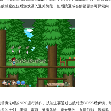
击败魅魔姐姐后游戏进入通关阶段，但后院区域会解锁更多可探索内
带魔法帽的NPC进行操作。技能主要通过击败对应BOSS后解锁，
冰龙的大剑、黑洞、毒雨、魅魔圣域、魔女劈砍、九尾幻影、风精风