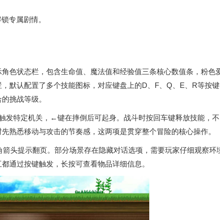
解锁专属剧情。
示角色状态栏，包含生命值、魔法值和经验值三条核心数值条，粉色
，默认配置了多个技能图标，对应键盘上的D、F、Q、E、R等按键
合的挑战等级。
或触发特定机关，←键在摔倒后可起身。战斗时按回车键释放技能，不
时先熟悉移动与攻击的节奏感，这两项是贯穿整个冒险的核心操作。
角箭头提示翻页。部分场景存在隐藏对话选项，需要玩家仔细观察环
互都通过按键触发，长按可查看物品详细信息。