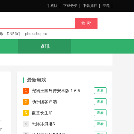
手机版
|
下载分类
|
下载排行
|
专题
|
乐
DNF助手
photoshop cc
资讯
最新游戏
宠物王国外传安卓版 1.6.5
1
查看
劲乐团客户端
2
查看
盗墓长生印
3
查看
与
恐怖冰淇淋6
4
查看
会