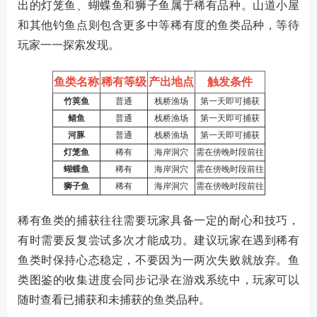
出的灯笼鱼、蝴蝶鱼和狮子鱼属于稀有品种。山道小屋
和其他钓鱼点则包含更多中等稀有度的鱼类品种，等待
玩家一一探索发现。
鱼类名称
稀有等级
产出地点
触发条件
竹荚鱼
普通
栈桥渔场
第一天即可捕获
鲭鱼
普通
栈桥渔场
第一天即可捕获
河豚
普通
栈桥渔场
第一天即可捕获
灯笼鱼
稀有
海岸洞穴
需在傍晚时段前往
蝴蝶鱼
稀有
海岸洞穴
需在傍晚时段前往
狮子鱼
稀有
海岸洞穴
需在傍晚时段前往
稀有鱼类的捕获往往需要玩家具备一定的耐心和技巧，
有时需要反复尝试多次才能成功。建议玩家在遇到稀有
鱼类时保持心态稳定，不要因为一两次失败就放弃。鱼
类图鉴的收集进度会同步记录在游戏系统中，玩家可以
随时查看已捕获和未捕获的鱼类品种。