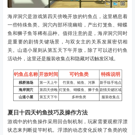
海岸洞穴是游戏第四天傍晚开放的钓鱼点，这里栖息着
一些特殊鱼类。洞穴内部环境幽暗，产出灯笼鱼、蝴蝶
鱼和狮子鱼等稀有品种。值得注意的是，海岸洞穴同时
是重要的剧情关键场景，与双女主的关系发展密切相
关。山道小屋则从第五天下午开放，除了可以进行钓鱼
活动外，这里还是服装收集点和隐藏对话触发区域。
钓鱼点名称
开放时间
可钓鱼类
特殊说明
栈桥渔场
第一天上午
竹荚鱼、鲭鱼、河豚
新手练手地点
海岸洞穴
第四天傍晚
灯笼鱼、蝴蝶鱼、狮子鱼
剧情关键区域
山道小屋
第五天下午
多种鱼类
服装收集点
夏日十四天钓鱼技巧及操作方法
游戏中的钓鱼操作采用回合制机制，玩家需要观察浮漂
状态来判断提竿时机。浮漂的动态变化反映了鱼类的咬