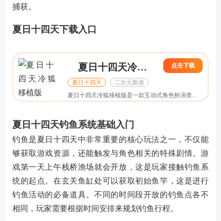
捕获。
夏日十四天下载入口
夏日十四天冷狐移植版
点击下载
夏日十四天
二次元新游
冒险
夏日十四天冷狐移植版是一款互动式角色扮演类手机游戏，在这里玩家将成为男主，在海边的小镇上和一对姐妹一起生活，两位少女的性格迥异，一位活泼开朗、富有冒险精神，而另一位则冷静内敛，拥有一种神秘的气质，一起经营生活，游戏玩法非常丰富，可以钓鱼和npc提升关系，探索，玩家的选择将直接影响故事的发展和结局，感兴趣的朋友不要错过哦！
夏日十四天钓鱼系统基础入门
钓鱼是夏日十四天中非常重要的核心玩法之一，不仅能
够获取游戏资源，还能触发与角色相关的特殊剧情。游
戏第一天上午栈桥渔场就会开放，这是玩家接触钓鱼系
统的起点。在玄关鱼缸处可以获取初始鱼竿，这是进行
钓鱼活动的必备道具。不同的时间段开放的钓鱼点各不
相同，玩家需要根据时间安排来规划钓鱼行程。