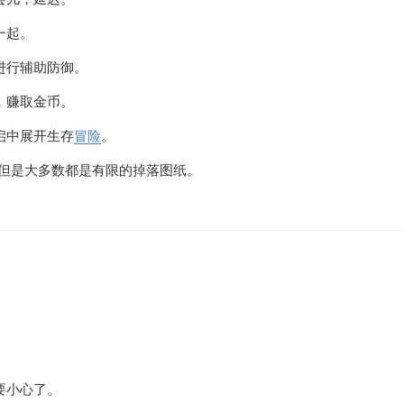
一起。
进行辅助防御。
，赚取金币。
启中展开生存
冒险
。
，但是大多数都是有限的掉落图纸。
。
要小心了。