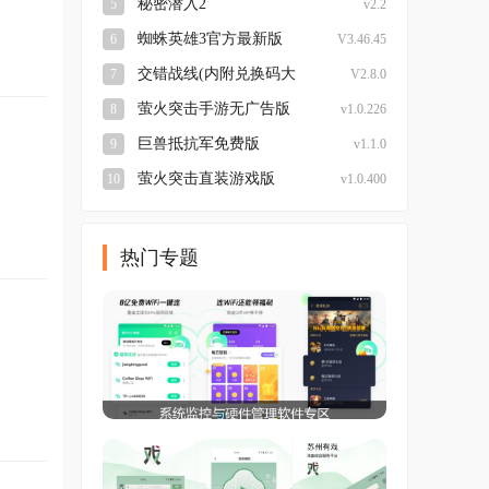
秘密潜入2
5
v2.2
蜘蛛英雄3官方最新版
6
V3.46.45
交错战线(内附兑换码大
7
V2.8.0
全)最新免费版
萤火突击手游无广告版
8
v1.0.226
巨兽抵抗军免费版
9
v1.1.0
萤火突击直装游戏版
10
v1.0.400
热门专题