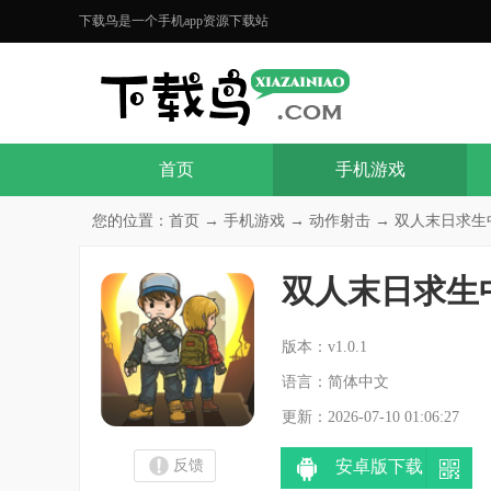
下载鸟是一个手机app资源下载站
首页
手机游戏
您的位置：
首页
→
手机游戏
→
动作射击
→ 双人末日求生中文
双人末日求生
分
版本：v1.0.1
语言：简体中文
更新：2026-07-10 01:06:27
反馈
安卓版下载