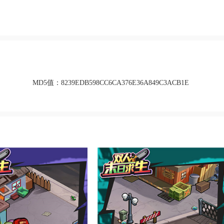
MD5值：
8239EDB598CC6CA376E36A849C3ACB1E