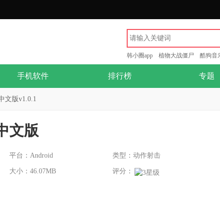
韩小圈app
植物大战僵尸
酷狗音
手机软件
排行榜
专题
版v1.0.1
中文版
平台：Android
类型：动作射击
大小：46.07MB
评分：