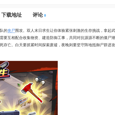
下载地址
评论
0
队的
丧尸
围攻。双人末日求生让你体验紧张刺激的生存挑战，拿起
需要互相配合收集物资、建造防御工事，共同对抗源源不断的僵尸
死存亡。白天要抓紧时间探索废墟，夜晚则要坚守阵地抵御尸群进