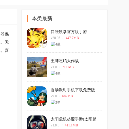
本类最新
口袋铁拳官方版手游
武器保
v20.05
/
447.7MB
潮。无
攻。喜
王牌吃鸡大作战
v1.0
/
71.0MB
香肠派对手机下载免费版
v9.0
/
687MB
太阳危机起源手游(太阳起
源)
v1.8.3
/
411.1MB