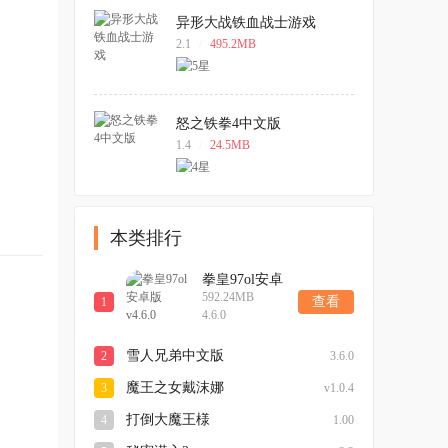
异形大战铁血战士游戏
2.1
/
495.2MB
怒之铁拳4中文版
1.4
/
24.5MB
本类排行
拳皇97ol安卓
592.24MB
版v4.6.0
查看
1
4.6.0
雪人兄弟中文版
2
3.6.0
魔王之女戴沫娜
3
v1.0.4
打倒大魔王様
4
1.00