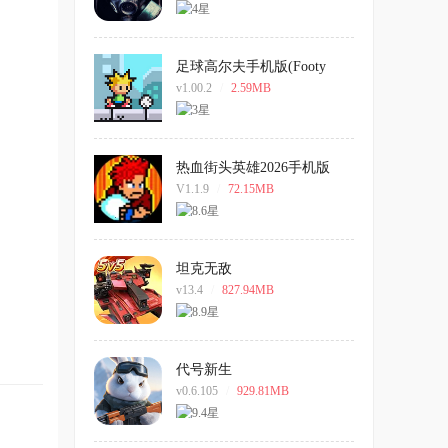
足球高尔夫手机版(Footy
Golf)
v1.00.2
/
2.59MB
热血街头英雄2026手机版
V1.1.9
/
72.15MB
坦克无敌
v13.4
/
827.94MB
代号新生
v0.6.105
/
929.81MB