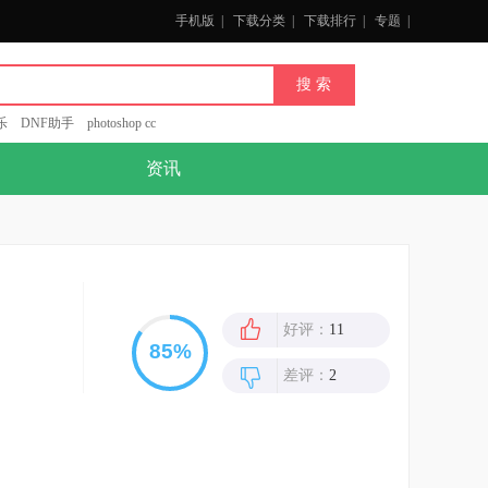
手机版
|
下载分类
|
下载排行
|
专题
|
乐
DNF助手
photoshop cc
资讯
好评：
11
差评：
2