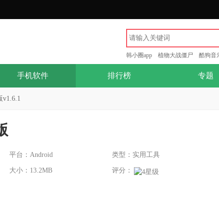
韩小圈app
植物大战僵尸
酷狗音
手机软件
排行榜
专题
v1.6.1
版
平台：Android
类型：实用工具
大小：13.2MB
评分：