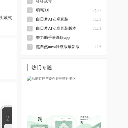
嗒嗒拨号
5
萌宅3.0
6
v2.5.7
x头戴式
白日梦AI安卓直装
7
v1.2.3
白日梦AI安卓直装版本
8
v1.2.3
够力助手最新版app
9
v1.23 安卓官方版
超自然nova静默版最新版
10
1.2.6
本
热门专题