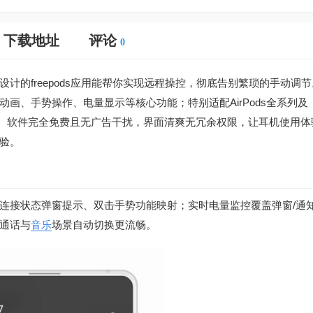
下载地址
评论
0
计的freepods应用能帮你实现远程操控，彻底告别繁琐的手动调
画、手势操作、电量显示等核心功能；特别适配AirPods全系列及
快速完成。软件完全免费且无广告干扰，界面清爽无冗余权限，让耳机使用
验。
连接状态弹窗提示、双击手势功能映射；实时电量监控覆盖弹窗/通知
通话与
音乐
场景自动切换更流畅。