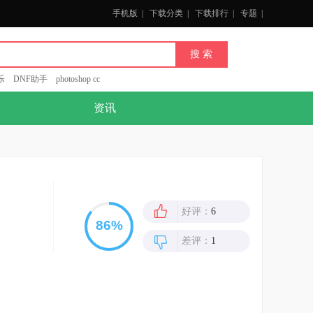
手机版
|
下载分类
|
下载排行
|
专题
|
乐
DNF助手
photoshop cc
资讯
好评：
6
差评：
1