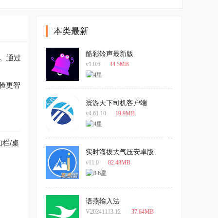
本类最新
酷彩铃声最新版
节。通过
v1.0.6
/
44.5MB
体验更智
寰游天下司机客户端
v4.61.10
/
19.9MB
栏/桌
实时海拔大气压安卓版
v11.0
/
82.48MB
语燕输入法
V20241113.12
/
37.64MB