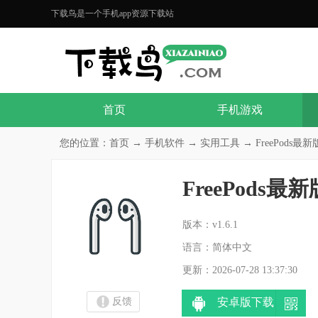
下载鸟是一个手机app资源下载站
首页
手机游戏
您的位置：
首页
→
手机软件
→
实用工具
→ FreePods最新版
FreePods最新
分
版本：v1.6.1
语言：简体中文
更新：2026-07-28 13:37:30
反馈
安卓版下载