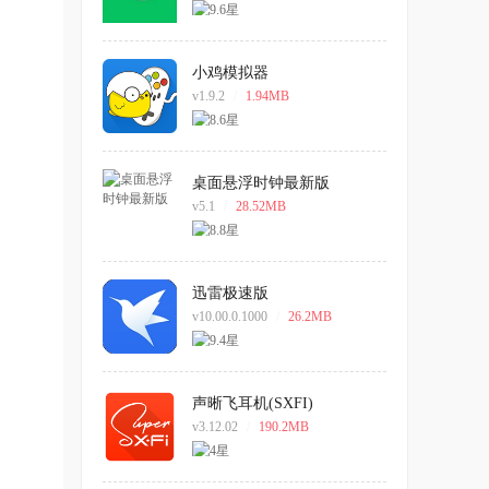
小鸡模拟器
v1.9.2
/
1.94MB
桌面悬浮时钟最新版
v5.1
/
28.52MB
迅雷极速版
v10.00.0.1000
/
26.2MB
声晰飞耳机(SXFI)
v3.12.02
/
190.2MB