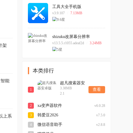
工具大全手机版
v3.9.107
/
7.13MB
shizuku改屏幕分辨率
v13.5.5.r1055.adeaf2d
/
3.24MB
设计架
本类排行
发智能
超凡搜索器安
3.38MB
卓版
查看
1
2.1
xa变声器软件
2
v6.0.28
韩爱豆2026
3
v7.5.0
以上系
微信语音助手
4
v2.8.8