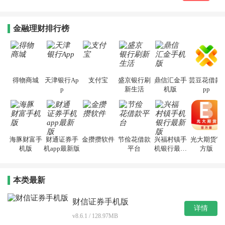
金融理财排行榜
得物商城
天津银行Ap
支付宝
盛京银行刷
鼎信汇金手
芸豆花借款a
p
新生活
机版
pp
海豚财富手
财通证券手
金攒攒软件
节俭花借款
兴福村镇手
光大期货官
机版
机app最新版
平台
机银行最新
方版
版
本类最新
财信证券手机版
详情
v8.6.1 / 128.97MB