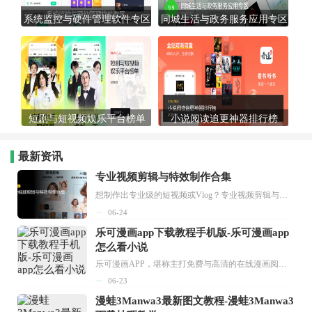
系统监控与硬件管理软件专区
同城生活与政务服务应用专区
短剧与短视频娱乐平台榜单
小说阅读追更神器排行榜
最新资讯
专业视频剪辑与特效制作合集
想制作出专业级的短视频或Vlog？专业视频剪辑与特效制作大全专题为你提供了从剪辑、抠像到特效包装的全套解决方案。无论是添加炫酷的片头、进行精准的视频抠图，还是制...
06-24
乐可漫画app下载教程手机版-乐可漫画app
怎么看小说
乐可漫画APP，堪称主打免费与高清的在线漫画阅读神器。其官方版提供海量完整版漫画资源，无论是国内漫画，还是日漫、韩漫、台漫、美漫等国外漫画，应有尽有，随时供你阅读。只需轻点一下，便能直接进入阅读界面。不仅如此，乐可漫画最新版本更新速度极快，在这里，你总能抢先看到全网一手漫画章节内容！...
06-23
漫蛙3Manwa3最新图文教程-漫蛙3Manwa3