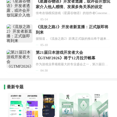
《星露谷物语》开发者透露，或许会开放玩
家介入他人感情、发展多角关系的设定
传奇农场模拟游戏《星露谷物语》的创作者ConcernedApe（埃里克·巴龙）在接受《GameInformer》的最新采访时提到，他觉得一款出色的生活模拟游戏应该允许玩家做出破坏他人家庭的行为，并且要呈现出这种行为所带来的不良后果。他解释道：“在沙盒游戏里，玩家应该可以做坏事，同时也要承担相应的后果。”...
05-14
《流放之路2》开发者新直播：正式版即将
到来
据报道，《流放之路2》距离正式版的推出终于越来越近了。...
05-10
第21届日本游戏开发者大会
《GTMF2026》将于12月拉开帷幕
作为游戏业界规模最大的专业盛会之一，第21届日本游戏开发者大会《GTMF 2026》官方宣布将于12月正式开幕，目前参会者招募工作已全面启动。...
04-30
最新专题