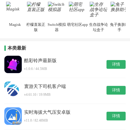
Magisk
柠檬直装正
Switch模拟
萌宅社区app
生存战争论
兔子换肤助
版
器
坛盒子
手
本类最新
酷彩铃声最新版
详情
v1.0.6 / 44.5MB
寰游天下司机客户端
详情
v4.61.10 / 19.9MB
实时海拔大气压安卓版
详情
v11.0 / 82.48MB