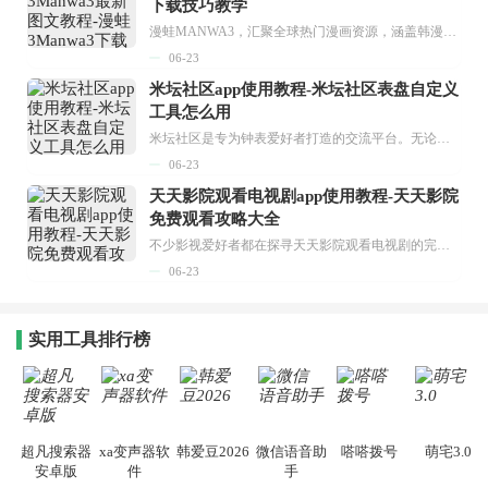
下载技巧教学
漫蛙MANWA3，汇聚全球热门漫画资源，涵盖韩漫、欧美漫画、国漫等多种类型，题材丰富多样，全方位满足用户阅读喜好。它不仅是阅读平台，更是创作平台，为广大用户打造零门槛创作环境。...
06-23
米坛社区app使用教程-米坛社区表盘自定义
工具怎么用
米坛社区是专为钟表爱好者打造的交流平台。无论你是初涉钟表领域的普通爱好者，还是拥有多年收藏经验的资深玩家，都能在此找到属于自己的天地。 无需注册，就能轻松参与其中。通过专业的讨论论坛与丰富的交互功能，你可与世界各地的钟表爱好者畅快交流。若你钟情于钟表，米坛社区无疑是值得一试的理想之选。在这里，你能获取最新的手表资讯，交流见解，提升鉴赏品味，让每一块手表都成为收藏故事中重要的一部分。感兴趣的朋友，不要错过下载机会。...
06-23
天天影院观看电视剧app使用教程-天天影院
免费观看攻略大全
不少影视爱好者都在探寻天天影院观看电视剧的完整方法，结合最新平台使用规则，本篇新手入门攻略全面讲解观看渠道、检索流程、播放设置以及画面模式调整等实用内容。全文适配手机、电脑等主流设备，步骤简洁易懂，无论是初次使用的新手，还是想要优化观影体验的用户，都能参照内容快速上手，熟练掌握平台各项操作技巧，轻松畅享影视内容。...
06-23
实用工具排行榜
超凡搜索器
xa变声器软
韩爱豆2026
微信语音助
嗒嗒拨号
萌宅3.0
安卓版
件
手