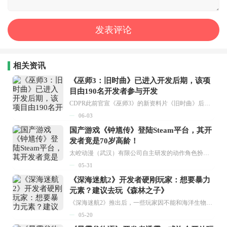
相关资讯
《巫师3：旧时曲》已进入开发后期，该项
目由190名开发者参与开发
CDPR此前官宣《巫师3》的新资料片《旧时曲》后，再度点燃了玩家们的热情。这部资料片的规模和《血与酒》不相上下，参与开发的人数更是比《赛博朋克2》还要多。...
06-03
国产游戏《钟馗传》登陆Steam平台，其开
发者竟是70岁高龄！
太崆动漫（武汉）有限公司自主研发的动作角色扮演游戏《钟馗传》（Flame Hunter: Zhong Kui）已在Steam商店正式上架。据官方消息，该游戏将在6月的Steam新品节推出试玩Demo，开发工作预计于2027年12月圣诞节前完成。...
05-31
《深海迷航2》开发者硬刚玩家：想要暴力
元素？建议去玩《森林之子》
《深海迷航2》推出后，一些玩家因不能和海洋生物自由搏斗而表达了不满。Unknown Worlds工作室的开发者明确指出，暴力元素与游戏的设计理念不相符。...
05-20