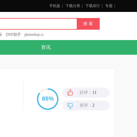
手机版
|
下载分类
|
下载排行
|
专题
|
乐
DNF助手
photoshop cc
资讯
好评：
11
差评：
2