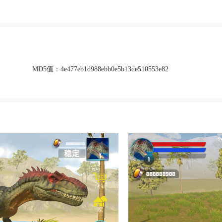
MD5值：
4e477eb1d988ebb0e5b13de510553e82