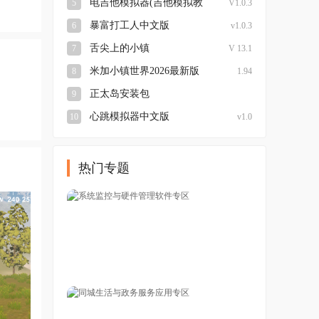
电吉他模拟器(吉他模拟教
5
V1.0.3
学) 安卓版
暴富打工人中文版
6
v1.0.3
舌尖上的小镇
7
V 13.1
米加小镇世界2026最新版
8
1.94
正太岛安装包
9
v官网:www.lybh.me
心跳模拟器中文版
10
v1.0
热门专题