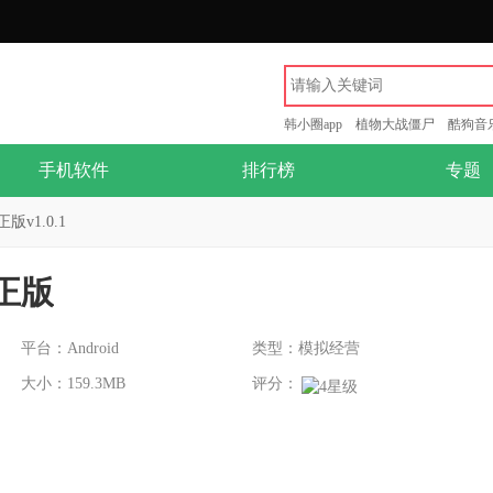
韩小圈app
植物大战僵尸
酷狗音
手机软件
排行榜
专题
v1.0.1
正版
平台：Android
类型：模拟经营
大小：159.3MB
评分：