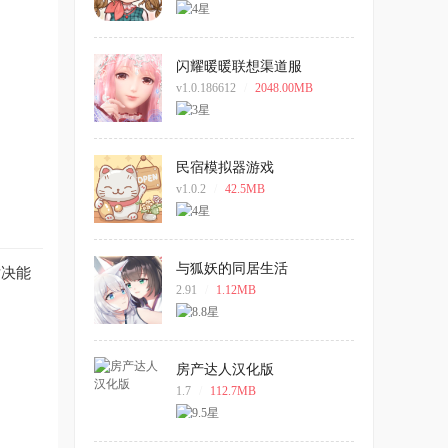
闪耀暖暖联想渠道服
v1.0.186612
/
2048.00MB
民宿模拟器游戏
v1.0.2
/
42.5MB
与狐妖的同居生活
对决能
2.91
/
1.12MB
。
房产达人汉化版
1.7
/
112.7MB