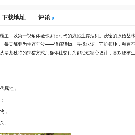
下载地址
评论
0
霸主，以第一视角体验侏罗纪时代的残酷生存法则。茂密的原始丛
，每天都要为生存奔波——追踪猎物、寻找水源、守护领地，稍有
从暴龙独特的狩猎方式到群体社交行为都经过精心设计，喜欢硬核
后代属性；
式；
猎物；
行为。