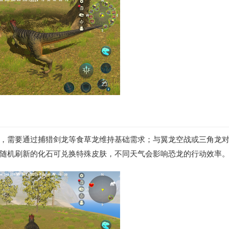
，需要通过捕猎剑龙等食草龙维持基础需求；与翼龙空战或三角龙
随机刷新的化石可兑换特殊皮肤，不同天气会影响恐龙的行动效率