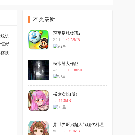
本类最新
冠军足球物语2
林危机
2.2.1
/
42.58MB
不慎就
生存挑
模拟器大作战
v2.3.1
/
153.88MB
摇曳女孩(版)
/
14.3MB
异世界厨房超人气现代料理
店游戏
v1.0.1
/
98.7MB