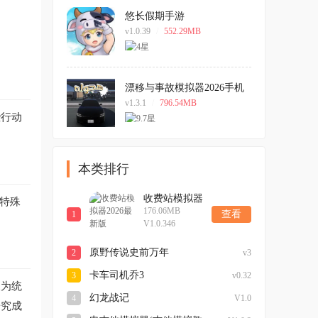
悠长假期手游
v1.0.39
/
552.29MB
漂移与事故模拟器2026手机
版
v1.3.1
/
796.54MB
些行动
本类排行
收费站模拟器
；特殊
176.06MB
2026最新版
查看
1
V1.0.346
原野传说史前万年
2
v3
卡车司机乔3
3
v0.32
长为统
幻龙战记
4
V1.0
研究成