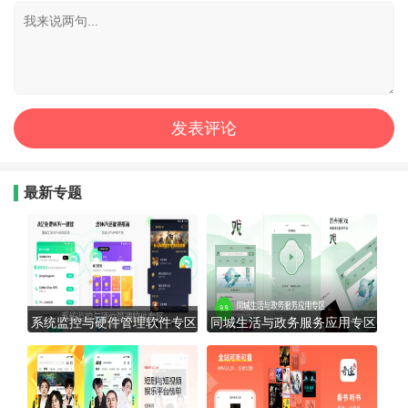
最新专题
系统监控与硬件管理软件专区
同城生活与政务服务应用专区