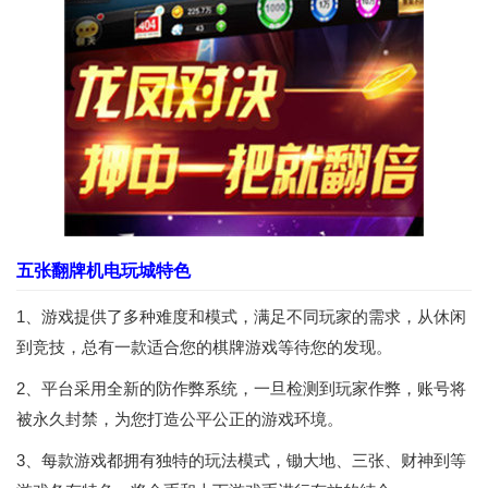
五张翻牌机电玩城特色
1、游戏提供了多种难度和模式，满足不同玩家的需求，从休闲
到竞技，总有一款适合您的棋牌游戏等待您的发现。
2、平台采用全新的防作弊系统，一旦检测到玩家作弊，账号将
被永久封禁，为您打造公平公正的游戏环境。
3、每款游戏都拥有独特的玩法模式，锄大地、三张、财神到等