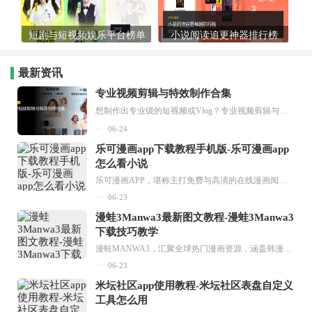
短剧与短视频娱乐平台榜单
小说阅读追更神器排行榜
最新资讯
专业视频剪辑与特效制作合集
想制作出专业级的短视频或Vlog？专业视频剪辑与特效制作大全专题为你提供了从剪辑、抠像到特效包装的全套解决方案。无论是添加炫酷的片头、进行精准的视频抠图，还是制...
06-24
乐可漫画app下载教程手机版-乐可漫画app
怎么看小说
乐可漫画APP，堪称主打免费与高清的在线漫画阅读神器。其官方版提供海量完整版漫画资源，无论是国内漫画，还是日漫、韩漫、台漫、美漫等国外漫画，应有尽有，随时供你阅读。只需轻点一下，便能直接进入阅读界面。不仅如此，乐可漫画最新版本更新速度极快，在这里，你总能抢先看到全网一手漫画章节内容！...
06-23
漫蛙3Manwa3最新图文教程-漫蛙3Manwa3
下载技巧教学
漫蛙MANWA3，汇聚全球热门漫画资源，涵盖韩漫、欧美漫画、国漫等多种类型，题材丰富多样，全方位满足用户阅读喜好。它不仅是阅读平台，更是创作平台，为广大用户打造零门槛创作环境。...
06-23
米坛社区app使用教程-米坛社区表盘自定义
工具怎么用