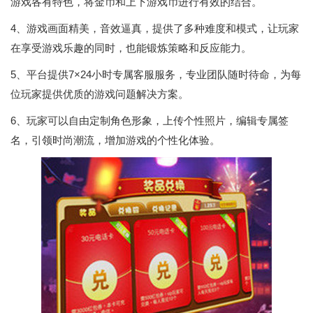
游戏各有特色，将金币和上下游戏币进行有效的结合。
4、游戏画面精美，音效逼真，提供了多种难度和模式，让玩家
在享受游戏乐趣的同时，也能锻炼策略和反应能力。
5、平台提供7×24小时专属客服服务，专业团队随时待命，为每
位玩家提供优质的游戏问题解决方案。
6、玩家可以自由定制角色形象，上传个性照片，编辑专属签
名，引领时尚潮流，增加游戏的个性化体验。