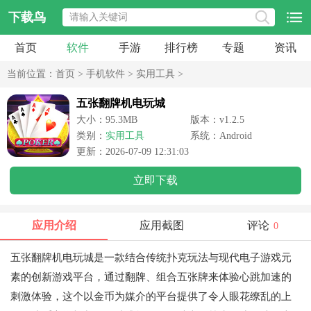
下载鸟
首页
软件
手游
排行榜
专题
资讯
当前位置：
首页
>
手机软件
>
实用工具
>
五张翻牌机电玩城
大小：95.3MB
版本：v1.2.5
类别：
实用工具
系统：Android
更新：2026-07-09 12:31:03
立即下载
应用介绍
应用截图
评论
0
五张翻牌机电玩城是一款结合传统扑克玩法与现代电子游戏元
素的创新游戏平台，通过翻牌、组合五张牌来体验心跳加速的
刺激体验，这个以金币为媒介的平台提供了令人眼花缭乱的上