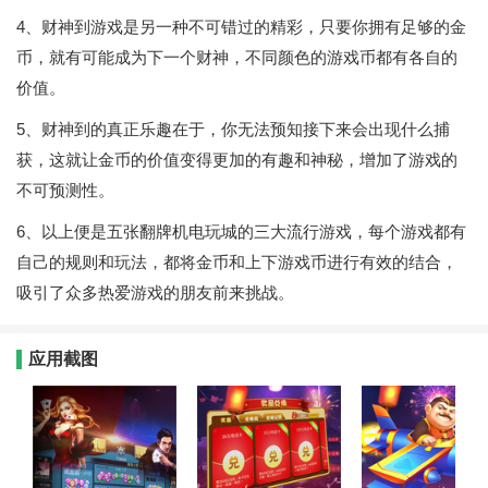
4、财神到游戏是另一种不可错过的精彩，只要你拥有足够的金
币，就有可能成为下一个财神，不同颜色的游戏币都有各自的
价值。
5、财神到的真正乐趣在于，你无法预知接下来会出现什么捕
获，这就让金币的价值变得更加的有趣和神秘，增加了游戏的
不可预测性。
6、以上便是五张翻牌机电玩城的三大流行游戏，每个游戏都有
自己的规则和玩法，都将金币和上下游戏币进行有效的结合，
吸引了众多热爱游戏的朋友前来挑战。
应用截图