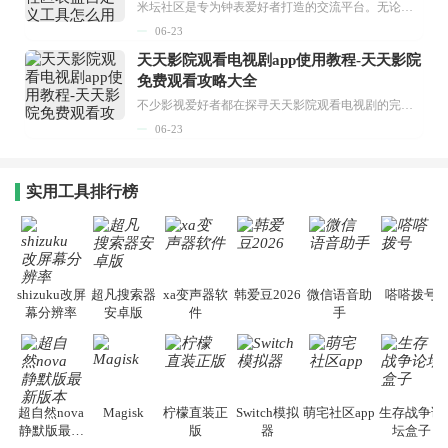
米坛社区是专为钟表爱好者打造的交流平台。无论你是初涉钟表领域的普通爱好者，还是拥有多年收藏经验的资深玩家，都能在此找到属于自己的天地。 无需注册，就能轻松参与其中。通过专业的讨论论坛与丰富的交互功能，你可与世界各地的钟表爱好者畅快交流。若你钟情于钟表，米坛社区无疑是值得一试的理想之选。在这里，你能获取最新的手表资讯，交流见解，提升鉴赏品味，让每一块手表都成为收藏故事中重要的一部分。感兴趣的朋友，不要错过下载机会。...
06-23
天天影院观看电视剧app使用教程-天天影院
免费观看攻略大全
不少影视爱好者都在探寻天天影院观看电视剧的完整方法，结合最新平台使用规则，本篇新手入门攻略全面讲解观看渠道、检索流程、播放设置以及画面模式调整等实用内容。全文适配手机、电脑等主流设备，步骤简洁易懂，无论是初次使用的新手，还是想要优化观影体验的用户，都能参照内容快速上手，熟练掌握平台各项操作技巧，轻松畅享影视内容。...
06-23
实用工具排行榜
shizuku改屏
超凡搜索器
xa变声器软
韩爱豆2026
微信语音助
嗒嗒拨号
幕分辨率
安卓版
件
手
超自然nova
Magisk
柠檬直装正
Switch模拟
萌宅社区app
生存战争论
静默版最新
版
器
坛盒子