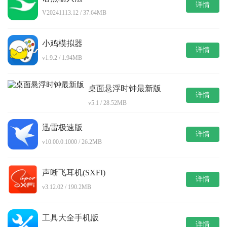
详情
V20241113.12 / 37.64MB
小鸡模拟器
详情
v1.9.2 / 1.94MB
桌面悬浮时钟最新版
详情
v5.1 / 28.52MB
迅雷极速版
详情
v10.00.0.1000 / 26.2MB
声晰飞耳机(SXFI)
详情
v3.12.02 / 190.2MB
工具大全手机版
详情