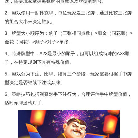
戏，需要玩家掌握每张牌的点数以及牌型的组合。
2、游戏使用一副扑克牌，每位玩家发三张牌，通过比较三张牌
的组合大小来决定胜负。
3、牌型大小顺序为：豹子（三张相同点数）>顺金（同花顺）>
金花（同花）>顺子>对子>单张。
4、特殊牌型中，A23是最小的顺子，但可以组成特殊的A23顺
子，在特定规则下具有特殊价值。
5、游戏分为下注、比牌、结算三个阶段，玩家需要根据手中牌
型决定是否继续下注或弃牌。
6、策略技巧包括观察对手下注行为，合理评估手中牌型价值，
适时诈牌迷惑对手。