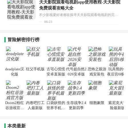
天天影院观看电视剧app使用教程-天天影院
免费观看攻略大全
不少影视爱好者都在探寻天天影院观看电视剧的完整方法，结合最新平台使用规则，本篇新手入门攻略全面讲解观看渠道、检索流程、播放设置以及画面模式调整等实用内容。全文适配手机、电脑等主流设备，步骤简洁易懂，无论是初次使用的新手，还是想要优化观影体验的用户，都能参照内容快速上手，熟练掌握平台各项操作技巧，轻松畅享影视内容。...
06-23
冒险解密排行榜
deadplate汉
狂父手机版
古宅心慌慌
代号超自然2
恐怖之眼游
玩具熊的午
化版
安卓直装版
026安卓版
戏安装包
夜后宫6移动
版
Doom2粉红
内卷吧打工
口袋妖怪的
生存战争2.4
细胞象限
索尼克大冒
谷游戏官方
人最新版
世界手机最
更新四季
险最新版
版
新版
本类最新