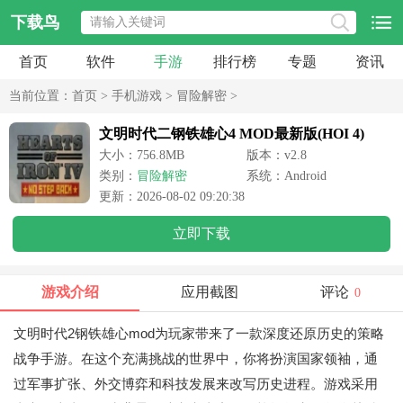
下载鸟
首页
软件
手游
排行榜
专题
资讯
当前位置：
首页
>
手机游戏
>
冒险解密
>
文明时代二钢铁雄心4 MOD最新版(HOI 4)
大小：756.8MB
版本：v2.8
类别：
冒险解密
系统：Android
更新：2026-08-02 09:20:38
立即下载
游戏介绍
应用截图
评论
0
文明时代2钢铁雄心mod为玩家带来了一款深度还原历史的策略
战争手游。在这个充满挑战的世界中，你将扮演国家领袖，通
过军事扩张、外交博弈和科技发展来改写历史进程。游戏采用