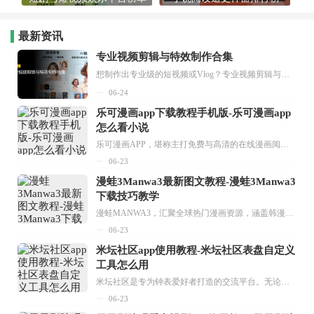
最新资讯
专业视频剪辑与特效制作合集
想制作出专业级的短视频或Vlog？专业视频剪辑与特效制作大全专题为你提供了从剪辑、抠像到特效包装的全套解决方案。无论是添加炫酷的片头、进行精准的视频抠图，还是制...
06-24
乐可漫画app下载教程手机版-乐可漫画app
怎么看小说
乐可漫画APP，堪称主打免费与高清的在线漫画阅读神器。其官方版提供海量完整版漫画资源，无论是国内漫画，还是日漫、韩漫、台漫、美漫等国外漫画，应有尽有，随时供你阅读。只需轻点一下，便能直接进入阅读界面。不仅如此，乐可漫画最新版本更新速度极快，在这里，你总能抢先看到全网一手漫画章节内容！...
06-23
漫蛙3Manwa3最新图文教程-漫蛙3Manwa3
下载技巧教学
漫蛙MANWA3，汇聚全球热门漫画资源，涵盖韩漫、欧美漫画、国漫等多种类型，题材丰富多样，全方位满足用户阅读喜好。它不仅是阅读平台，更是创作平台，为广大用户打造零门槛创作环境。...
06-23
米坛社区app使用教程-米坛社区表盘自定义
工具怎么用
米坛社区是专为钟表爱好者打造的交流平台。无论你是初涉钟表领域的普通爱好者，还是拥有多年收藏经验的资深玩家，都能在此找到属于自己的天地。 无需注册，就能轻松参与其中。通过专业的讨论论坛与丰富的交互功能，你可与世界各地的钟表爱好者畅快交流。若你钟情于钟表，米坛社区无疑是值得一试的理想之选。在这里，你能获取最新的手表资讯，交流见解，提升鉴赏品味，让每一块手表都成为收藏故事中重要的一部分。感兴趣的朋友，不要错过下载机会。...
06-23