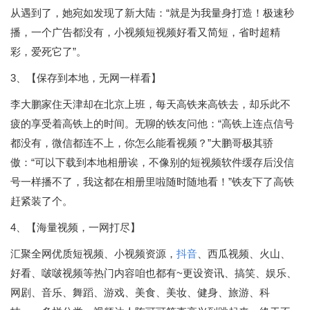
从遇到了，她宛如发现了新大陆：“就是为我量身打造！极速秒
播，一个广告都没有，小视频短视频好看又简短，省时超精
彩，爱死它了”。
3、【保存到本地，无网一样看】
李大鹏家住天津却在北京上班，每天高铁来高铁去，却乐此不
疲的享受着高铁上的时间。无聊的铁友问他：“高铁上连点信号
都没有，微信都连不上，你怎么能看视频？”大鹏哥极其骄
傲：“可以下载到本地相册诶，不像别的短视频软件缓存后没信
号一样播不了，我这都在相册里啦随时随地看！”铁友下了高铁
赶紧装了个。
4、【海量视频，一网打尽】
汇聚全网优质短视频、小视频资源，
抖音
、西瓜视频、火山、
好看、啵啵视频等热门内容咱也都有~更设资讯、搞笑、娱乐、
网剧、音乐、舞蹈、游戏、美食、美妆、健身、旅游、科