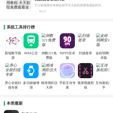
不少影视爱好者都在探寻天天影院观看电视剧的完整方法，结合最新平台使用规则，本篇新手入门攻略全面讲解观看渠道、检索流程、播放设置以及画面模式调整等实用内容。全文适配手机、电脑等主流设备，步骤简洁易懂，无论是初次使用的新手，还是想要优化观影体验的用户，都能参照内容快速上手，熟练掌握平台各项操作技巧，轻松畅享影视内容。...
06-23
系统工具排行榜
新瑞数字能
8684公交
倒数321免
90FPS安卓
扫描签章
金砖弱网安
源
费版
版
卓版
养心全能扫
多功能键增
精准测距仪
手机互传专
视屏视频剪
互传换机助
描专家
强
大师
家
辑
手
本类最新