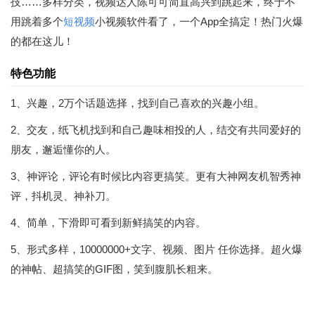
技……多样分类，视频达人陈可可简直高兴到跳起来，终于不
用跳着多个
短视频
小视频软件看了，一个App全搞定！热门火爆
的都在这儿！
特色功能
1、兴趣，2万个话题选择，找到自己喜欢的兴趣小组。
2、交友，纸飞机找到和自己趣味相投的人，结交有共同爱好的
朋友，邂逅懂你的人。
3、神评论，评论有时候比内容更搞笑。更有大神网友机智秀神
评，抖机灵、神补刀。
4、简单，下滑即可看到新鲜搞笑的内容。
5、形式多样，10000000+文字、视频、图片 任你选择。超火爆
的神帖、超搞笑的GIF图，笑到腹肌长粗来。