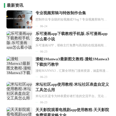
最新资讯
专业视频剪辑与特效制作合集
想制作出专业级的短视频或Vlog？专业视频剪辑与特效制作大全专题为你提供了从剪辑、抠像到特效包装的全套解决方案。无论是添加炫酷的片头、进行精准的视频抠图，还是制...
06-24
乐可漫画app下载教程手机版-乐可漫画app
怎么看小说
乐可漫画APP，堪称主打免费与高清的在线漫画阅读神器。其官方版提供海量完整版漫画资源，无论是国内漫画，还是日漫、韩漫、台漫、美漫等国外漫画，应有尽有，随时供你阅读。只需轻点一下，便能直接进入阅读界面。不仅如此，乐可漫画最新版本更新速度极快，在这里，你总能抢先看到全网一手漫画章节内容！...
06-23
漫蛙3Manwa3最新图文教程-漫蛙3Manwa3
下载技巧教学
漫蛙MANWA3，汇聚全球热门漫画资源，涵盖韩漫、欧美漫画、国漫等多种类型，题材丰富多样，全方位满足用户阅读喜好。它不仅是阅读平台，更是创作平台，为广大用户打造零门槛创作环境。...
06-23
米坛社区app使用教程-米坛社区表盘自定义
工具怎么用
米坛社区是专为钟表爱好者打造的交流平台。无论你是初涉钟表领域的普通爱好者，还是拥有多年收藏经验的资深玩家，都能在此找到属于自己的天地。 无需注册，就能轻松参与其中。通过专业的讨论论坛与丰富的交互功能，你可与世界各地的钟表爱好者畅快交流。若你钟情于钟表，米坛社区无疑是值得一试的理想之选。在这里，你能获取最新的手表资讯，交流见解，提升鉴赏品味，让每一块手表都成为收藏故事中重要的一部分。感兴趣的朋友，不要错过下载机会。...
06-23
天天影院观看电视剧app使用教程-天天影院
免费观看攻略大全