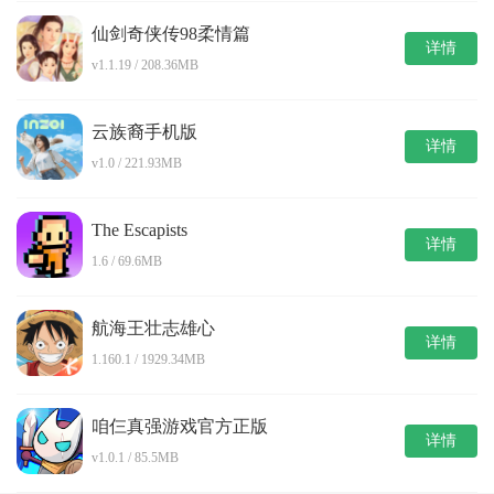
仙剑奇侠传98柔情篇
详情
v1.1.19 / 208.36MB
云族裔手机版
详情
v1.0 / 221.93MB
The Escapists
详情
1.6 / 69.6MB
航海王壮志雄心
详情
1.160.1 / 1929.34MB
咱仨真强游戏官方正版
详情
v1.0.1 / 85.5MB