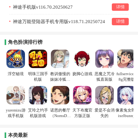
神途手机版v116.70.20250627
详情
神途万能登陆器手机专用版v118.71.20250724
详情
角色扮演排行榜
浮空秘境
明珠三国手
教训傲慢的
挠脚心游戏
恶魔之咒冷
fullservice1.
机版
妹妹冷狐游
狐直装版
8g完整版
戏
yuremizu游
艾玲之约手
诺恩的餐厅
天下布魔官
爱是不会消
像素兔女郎p
戏手机版
机版游戏
（NornsDin
方版正版
失的
ixelbunny
e）
本类最新