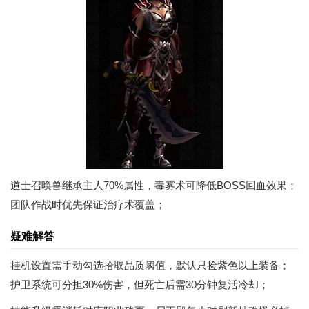
道士召唤兽继承主人70%属性，毒雾术可降低BOSS回血效果；
团队作战时优先保证治疗术覆盖；
疑难解答
挂机设置需手动勾选拾取品质阈值，默认只捡紫色以上装备；
护卫系统可分担30%伤害，但死亡后需30分钟复活冷却；