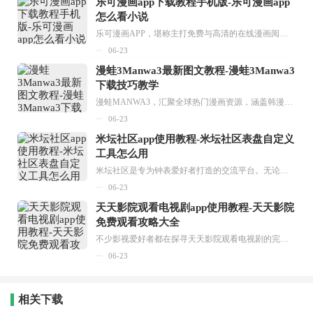
乐可漫画app下载教程手机版-乐可漫画app
怎么看小说
乐可漫画APP，堪称主打免费与高清的在线漫画阅读神器。其官方版提供海量完整版漫画资源，无论是国内漫画，还是日漫、韩漫、台漫、美漫等国外漫画，应有尽有，随时供你阅读。只需轻点一下，便能直接进入阅读界面。不仅如此，乐可漫画最新版本更新速度极快，在这里，你总能抢先看到全网一手漫画章节内容！...
06-23
漫蛙3Manwa3最新图文教程-漫蛙3Manwa3
下载技巧教学
漫蛙MANWA3，汇聚全球热门漫画资源，涵盖韩漫、欧美漫画、国漫等多种类型，题材丰富多样，全方位满足用户阅读喜好。它不仅是阅读平台，更是创作平台，为广大用户打造零门槛创作环境。...
06-23
米坛社区app使用教程-米坛社区表盘自定义
工具怎么用
米坛社区是专为钟表爱好者打造的交流平台。无论你是初涉钟表领域的普通爱好者，还是拥有多年收藏经验的资深玩家，都能在此找到属于自己的天地。 无需注册，就能轻松参与其中。通过专业的讨论论坛与丰富的交互功能，你可与世界各地的钟表爱好者畅快交流。若你钟情于钟表，米坛社区无疑是值得一试的理想之选。在这里，你能获取最新的手表资讯，交流见解，提升鉴赏品味，让每一块手表都成为收藏故事中重要的一部分。感兴趣的朋友，不要错过下载机会。...
06-23
天天影院观看电视剧app使用教程-天天影院
免费观看攻略大全
不少影视爱好者都在探寻天天影院观看电视剧的完整方法，结合最新平台使用规则，本篇新手入门攻略全面讲解观看渠道、检索流程、播放设置以及画面模式调整等实用内容。全文适配手机、电脑等主流设备，步骤简洁易懂，无论是初次使用的新手，还是想要优化观影体验的用户，都能参照内容快速上手，熟练掌握平台各项操作技巧，轻松畅享影视内容。...
06-23
相关下载