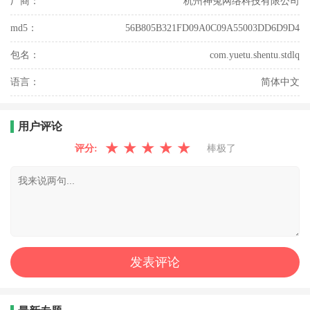
厂商：
杭州神兔网络科技有限公司
md5：
56B805B321FD09A0C09A55003DD6D9D4
包名：
com.yuetu.shentu.stdlq
语言：
简体中文
用户评论
★
★
★
★
★
评分:
棒极了