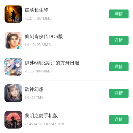
盗墓长生印
详情
v3.2.4 / 168.13MB
仙剑奇侠传DOS版
详情
1.0.1.0 / 25.38MB
伊苏6纳比斯汀的方舟日服
详情
v6.1.6 / 999.98MB
欲神幻想
详情
1.0 / 17.7MB
黎明之前手机版
详情
v5.45.141.183.0 / 642.9MB