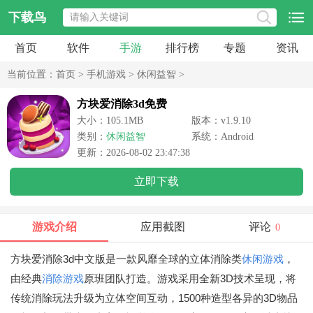
下载鸟
首页
软件
手游
排行榜
专题
资讯
当前位置：
首页
>
手机游戏
>
休闲益智
>
方块爱消除3d免费
大小：105.1MB
版本：v1.9.10
类别：
休闲益智
系统：Android
更新：2026-08-02 23:47:38
立即下载
游戏介绍
应用截图
评论
0
方块爱消除3d中文版是一款风靡全球的立体消除类
休闲游戏
，
由经典
消除游戏
原班团队打造。游戏采用全新3D技术呈现，将
传统消除玩法升级为立体空间互动，1500种造型各异的3D物品