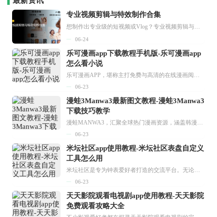
最新资讯
专业视频剪辑与特效制作合集
想制作出专业级的短视频或Vlog？专业视频剪辑与特效制作大全专题为你提供了从剪辑、抠像到特效包装的全套解决方案。无论是添加炫酷的片头、进行精准的视频抠图，还是制...
06-24
乐可漫画app下载教程手机版-乐可漫画app
怎么看小说
乐可漫画APP，堪称主打免费与高清的在线漫画阅读神器。其官方版提供海量完整版漫画资源，无论是国内漫画，还是日漫、韩漫、台漫、美漫等国外漫画，应有尽有，随时供你阅读。只需轻点一下，便能直接进入阅读界面。不仅如此，乐可漫画最新版本更新速度极快，在这里，你总能抢先看到全网一手漫画章节内容！...
06-23
漫蛙3Manwa3最新图文教程-漫蛙3Manwa3
下载技巧教学
漫蛙MANWA3，汇聚全球热门漫画资源，涵盖韩漫、欧美漫画、国漫等多种类型，题材丰富多样，全方位满足用户阅读喜好。它不仅是阅读平台，更是创作平台，为广大用户打造零门槛创作环境。...
06-23
米坛社区app使用教程-米坛社区表盘自定义
工具怎么用
米坛社区是专为钟表爱好者打造的交流平台。无论你是初涉钟表领域的普通爱好者，还是拥有多年收藏经验的资深玩家，都能在此找到属于自己的天地。 无需注册，就能轻松参与其中。通过专业的讨论论坛与丰富的交互功能，你可与世界各地的钟表爱好者畅快交流。若你钟情于钟表，米坛社区无疑是值得一试的理想之选。在这里，你能获取最新的手表资讯，交流见解，提升鉴赏品味，让每一块手表都成为收藏故事中重要的一部分。感兴趣的朋友，不要错过下载机会。...
06-23
天天影院观看电视剧app使用教程-天天影院
免费观看攻略大全