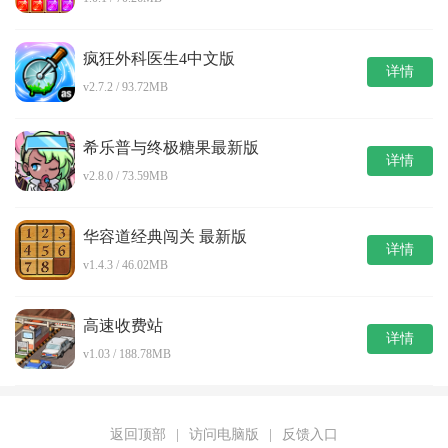
疯狂外科医生4中文版
详情
v2.7.2 / 93.72MB
希乐普与终极糖果最新版
详情
v2.8.0 / 73.59MB
华容道经典闯关 最新版
详情
v1.4.3 / 46.02MB
高速收费站
详情
v1.03 / 188.78MB
返回顶部
|
访问电脑版
|
反馈入口