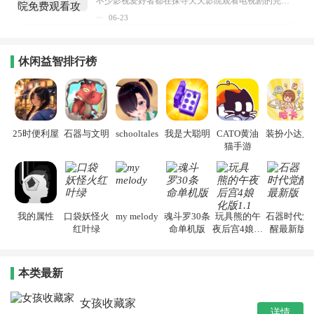
不少影视爱好者都在探寻天天影院观看电视剧的完整方法，结合最新平台使用规则，本篇新手入门攻略全面讲解观看渠道、检索流程、播放设置以及画面模式调整等实用内容。全文适配手机、电脑等主流设备，步骤简洁易懂，无论是初次使用的新手，还是想要优化观影体验的用户，都能参照内容快速上手，熟练掌握平台各项操作技巧，轻松畅享影视内容。...
06-23
休闲益智排行榜
25时便利屋
石器与文明
schooltales
我是大聪明
CATO黄油
装扮小达人
猫手游
我的属性
口袋妖怪火
my melody
魂斗罗30条
玩具熊的午
石器时代觉
红叶绿
命单机版
夜后宫4娘化
醒最新版
版1.1
本类最新
女孩收藏家
详情