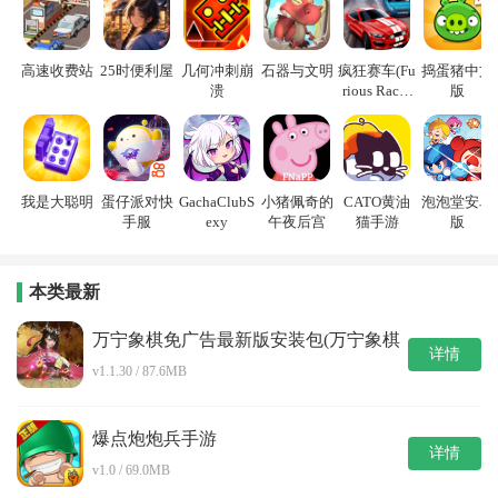
高速收费站
25时便利屋
几何冲刺崩
石器与文明
疯狂赛车(Fu
捣蛋猪中文
溃
rious Racin
版
g)
我是大聪明
蛋仔派对快
GachaClubS
小猪佩奇的
CATO黄油
泡泡堂安卓
手服
exy
午夜后宫
猫手游
版
本类最新
万宁象棋免广告最新版安装包(万宁象棋
详情
大招版正版)
v1.1.30 / 87.6MB
爆点炮炮兵手游
详情
v1.0 / 69.0MB