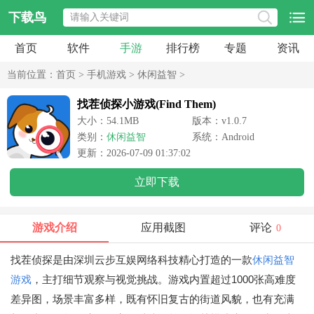
下载鸟
首页
软件
手游
排行榜
专题
资讯
当前位置：
首页
>
手机游戏
>
休闲益智
>
找茬侦探小游戏(Find Them)
大小：54.1MB
版本：v1.0.7
类别：
休闲益智
系统：Android
更新：2026-07-09 01:37:02
立即下载
游戏介绍
应用截图
评论
0
找茬侦探是由深圳云步互娱网络科技精心打造的一款
休闲益智
游戏
，主打细节观察与视觉挑战。游戏内置超过1000张高难度
差异图，场景丰富多样，既有怀旧复古的街道风貌，也有充满