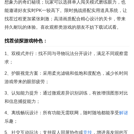
想象力的奇幻秘境；玩家可以选择单人闯关模式磨练眼力，也
能邀请好友实时PK一较高下。限时挑战搭配实用道具系统，让
找茬过程更加紧张刺激；高清画质配合精心设计的关卡，带来
持久耐玩的体验。喜欢观察类游戏的朋友不妨下载试试看。
找茬侦探游戏特色：
1、双模式并行：找不同与寻物玩法分开设计，满足不同观察需
求；
2、护眼视觉方案：采用柔光滤镜和低饱和度配色，减少长时间
游戏带来的眼部疲劳；
3、认知能力提升：通过微观差异识别训练，有效增强图形对比
和信息捕捉能力；
4、离线畅玩设计：所有功能无需联网，随时随地都能享受
解谜
乐趣；
5、社交互动玩法：支持双人同屏协作或
竞技
，增进亲友间的互