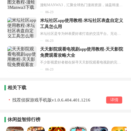
漫蛙MANWA3，汇聚全球热门漫画资源，涵盖韩漫、欧美漫画、国漫等多种类型，题材丰富多样，全方位满足用户阅读喜好。它不仅是阅读平台，更是创作平台，为广大用户打造零门槛创作环境。...
06-23
米坛社区app使用教程-米坛社区表盘自定义
工具怎么用
米坛社区是专为钟表爱好者打造的交流平台。无论你是初涉钟表领域的普通爱好者，还是拥有多年收藏经验的资深玩家，都能在此找到属于自己的天地。 无需注册，就能轻松参与其中。通过专业的讨论论坛与丰富的交互功能，你可与世界各地的钟表爱好者畅快交流。若你钟情于钟表，米坛社区无疑是值得一试的理想之选。在这里，你能获取最新的手表资讯，交流见解，提升鉴赏品味，让每一块手表都成为收藏故事中重要的一部分。感兴趣的朋友，不要错过下载机会。...
06-23
天天影院观看电视剧app使用教程-天天影院
免费观看攻略大全
不少影视爱好者都在探寻天天影院观看电视剧的完整方法，结合最新平台使用规则，本篇新手入门攻略全面讲解观看渠道、检索流程、播放设置以及画面模式调整等实用内容。全文适配手机、电脑等主流设备，步骤简洁易懂，无论是初次使用的新手，还是想要优化观影体验的用户，都能参照内容快速上手，熟练掌握平台各项操作技巧，轻松畅享影视内容。...
06-23
相关下载
找茬侦探游戏手机版v1.0.6.404.401.1216
详情
休闲益智排行榜