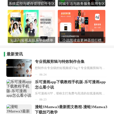
系统监控与硬件管理软件专区
同城生活与政务服务应用专区
短剧与短视频娱乐平台榜单
小说阅读追更神器排行榜
最新资讯
专业视频剪辑与特效制作合集
想制作出专业级的短视频或Vlog？专业视频剪辑与特效制作大全专题为你提供了从剪辑、抠像到特效包装的全套解决方案。无论是添加炫酷的片头、进行精准的视频抠图，还是制...
06-24
乐可漫画app下载教程手机版-乐可漫画app
怎么看小说
乐可漫画APP，堪称主打免费与高清的在线漫画阅读神器。其官方版提供海量完整版漫画资源，无论是国内漫画，还是日漫、韩漫、台漫、美漫等国外漫画，应有尽有，随时供你阅读。只需轻点一下，便能直接进入阅读界面。不仅如此，乐可漫画最新版本更新速度极快，在这里，你总能抢先看到全网一手漫画章节内容！...
06-23
漫蛙3Manwa3最新图文教程-漫蛙3Manwa3
下载技巧教学