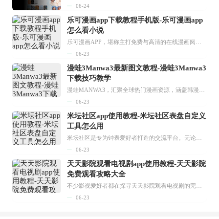
06-24
乐可漫画app下载教程手机版-乐可漫画app
怎么看小说
乐可漫画APP，堪称主打免费与高清的在线漫画阅读神器。其官方版提供海量完整版漫画资源，无论是国内漫画，还是日漫、韩漫、台漫、美漫等国外漫画，应有尽有，随时供你阅读。只需轻点一下，便能直接进入阅读界面。不仅如此，乐可漫画最新版本更新速度极快，在这里，你总能抢先看到全网一手漫画章节内容！...
06-23
漫蛙3Manwa3最新图文教程-漫蛙3Manwa3
下载技巧教学
漫蛙MANWA3，汇聚全球热门漫画资源，涵盖韩漫、欧美漫画、国漫等多种类型，题材丰富多样，全方位满足用户阅读喜好。它不仅是阅读平台，更是创作平台，为广大用户打造零门槛创作环境。...
06-23
米坛社区app使用教程-米坛社区表盘自定义
工具怎么用
米坛社区是专为钟表爱好者打造的交流平台。无论你是初涉钟表领域的普通爱好者，还是拥有多年收藏经验的资深玩家，都能在此找到属于自己的天地。 无需注册，就能轻松参与其中。通过专业的讨论论坛与丰富的交互功能，你可与世界各地的钟表爱好者畅快交流。若你钟情于钟表，米坛社区无疑是值得一试的理想之选。在这里，你能获取最新的手表资讯，交流见解，提升鉴赏品味，让每一块手表都成为收藏故事中重要的一部分。感兴趣的朋友，不要错过下载机会。...
06-23
天天影院观看电视剧app使用教程-天天影院
免费观看攻略大全
不少影视爱好者都在探寻天天影院观看电视剧的完整方法，结合最新平台使用规则，本篇新手入门攻略全面讲解观看渠道、检索流程、播放设置以及画面模式调整等实用内容。全文适配手机、电脑等主流设备，步骤简洁易懂，无论是初次使用的新手，还是想要优化观影体验的用户，都能参照内容快速上手，熟练掌握平台各项操作技巧，轻松畅享影视内容。...
06-23