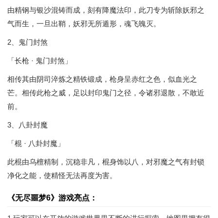
由精钢与银沙混铸而成，刻有降魔法印，此刀专为斩除妖邪之
气而生，一旦出鞘，妖邪无所遁形，魂飞魄灭。
2、鬼门封煞
「长枪 · 鬼门封煞」
相传其由阴司淬炼之精铁锻成，枪身呈赤红之色，似血光之
芒。相传此枪之威，足以封印鬼门之径，令诸邪退散，不敢近
前。
3、八卦封魔
「棍 · 八卦封魔」
此棍由乌檀精制，沉稳非凡，棍身饰以八，对邪魔之气有封锁
净化之能，使精怪无法再度为害。
《无尽噩梦6》游戏亮点：