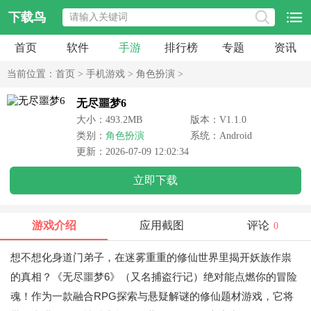
下载鸟
首页
软件
手游
排行榜
专题
资讯
当前位置：
首页
>
手机游戏
>
角色扮演
>
无尽噩梦6
大小：493.2MB
版本：V1.1.0
类别：
角色扮演
系统：Android
更新：2026-07-09 12:02:34
立即下载
游戏介绍
应用截图
评论
0
想不想化身道门弟子，在迷雾重重的修仙世界里揭开妖族作祟
的真相？《无尽噩梦6》（又名捕盗行记）绝对能点燃你的冒险
魂！作为一款融合RPG探索与悬疑解谜的修仙题材游戏，它将