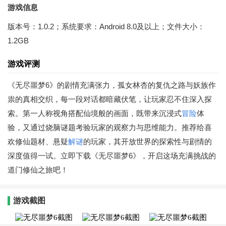
游戏信息
版本号：1.0.2；系统要求：Android 8.0及以上；文件大小：
1.2GB
游戏评测
《无尽噩梦6》的剧情充满张力，孤女林杏的复仇之路与妖族作
祟的真相交织，每一段对话都暗藏伏笔，让玩家忍不住深入探
索。第一人称视角搭配仙境般的画面，既带来沉浸式
冒险
体
验，又通过烧脑谜题考验玩家的观察力与思维能力。推荐给喜
欢修仙题材、悬疑
解谜
的玩家，其开放世界的探索性与剧情的
深度值得一试。立即下载《无尽噩梦6》，开启这场充满挑战的
道门修仙之旅吧！
游戏截图