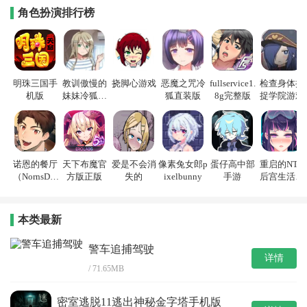
角色扮演排行榜
明珠三国手
教训傲慢的
挠脚心游戏
恶魔之咒冷
fullservice1.
检查身体捕
机版
妹妹冷狐游
狐直装版
8g完整版
捉学院游戏
戏
诺恩的餐厅
天下布魔官
爱是不会消
像素兔女郎p
蛋仔高中部
重启的NTR
（NornsDin
方版正版
失的
ixelbunny
手游
后宫生活游
e）
戏
本类最新
警车追捕驾驶
详情
/ 71.65MB
密室逃脱11逃出神秘金字塔手机版