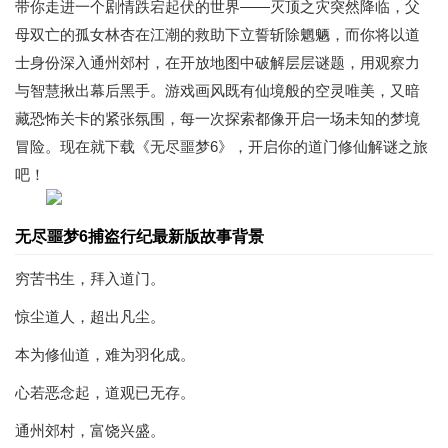
带你走进一个剧情跌宕起伏的世界——灭顶之灾突然降临，父
母双亡的孤女林杏在江潮的救助下立誓斩除魍魉，而你将以道
士身份深入通州郊村，在开放地图中破解层层谜题，用观察力
与智慧揪出幕后黑手。游戏画风既有仙境般的空灵唯美，又暗
藏恐怖关卡的紧张氛围，每一次探索都像开启一场未知的梦境
冒险。现在就下载《无尽噩梦6》，开启你的道门修仙解谜之旅
吧！
无尽噩梦6捕盗行纪最新版故事背景
穷苦书生，拜入道门。
惊尘道人，超出凡尘。
本为修仙道，难为羽化成。
心若恶念起，道观已无存。
通州郊村，富饶兴盛。