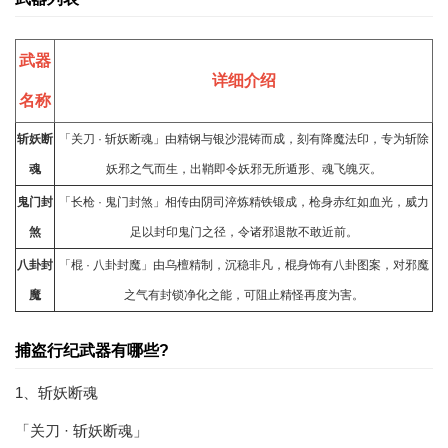
武器
详细介绍
名称
斩妖断
「关刀 · 斩妖断魂」由精钢与银沙混铸而成，刻有降魔法印，专为斩除
魂
妖邪之气而生，出鞘即令妖邪无所遁形、魂飞魄灭。
鬼门封
「长枪 · 鬼门封煞」相传由阴司淬炼精铁锻成，枪身赤红如血光，威力
煞
足以封印鬼门之径，令诸邪退散不敢近前。
八卦封
「棍 · 八卦封魔」由乌檀精制，沉稳非凡，棍身饰有八卦图案，对邪魔
魔
之气有封锁净化之能，可阻止精怪再度为害。
捕盗行纪武器有哪些?
1、斩妖断魂
「关刀 · 斩妖断魂」