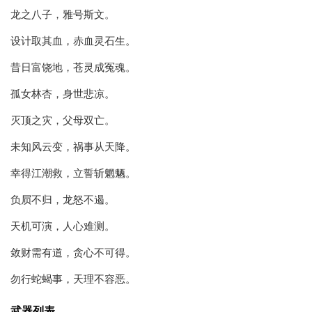
龙之八子，雅号斯文。
设计取其血，赤血灵石生。
昔日富饶地，苍灵成冤魂。
孤女林杏，身世悲凉。
灭顶之灾，父母双亡。
未知风云变，祸事从天降。
幸得江潮救，立誓斩魍魉。
负屃不归，龙怒不遏。
天机可演，人心难测。
敛财需有道，贪心不可得。
勿行蛇蝎事，天理不容恶。
武器列表