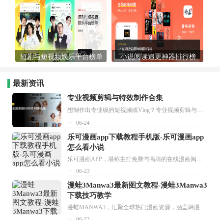
短剧与短视频娱乐平台榜单
小说阅读追更神器排行榜
最新资讯
专业视频剪辑与特效制作合集
想制作出专业级的短视频或Vlog？专业视频剪辑与特效制作大全专题为你提供了从剪辑、抠像到特效包装的全套解决方案。无论是添加炫酷的片头、进行精准的视频抠图，还是制...
06-24
乐可漫画app下载教程手机版-乐可漫画app
怎么看小说
乐可漫画APP，堪称主打免费与高清的在线漫画阅读神器。其官方版提供海量完整版漫画资源，无论是国内漫画，还是日漫、韩漫、台漫、美漫等国外漫画，应有尽有，随时供你阅读。只需轻点一下，便能直接进入阅读界面。不仅如此，乐可漫画最新版本更新速度极快，在这里，你总能抢先看到全网一手漫画章节内容！...
06-23
漫蛙3Manwa3最新图文教程-漫蛙3Manwa3
下载技巧教学
漫蛙MANWA3，汇聚全球热门漫画资源，涵盖韩漫、欧美漫画、国漫等多种类型，题材丰富多样，全方位满足用户阅读喜好。它不仅是阅读平台，更是创作平台，为广大用户打造零门槛创作环境。...
06-23