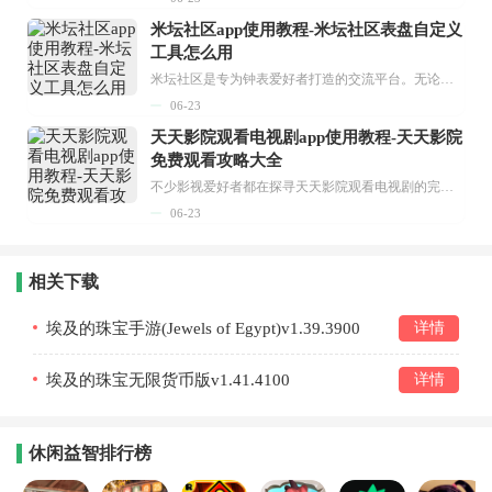
米坛社区app使用教程-米坛社区表盘自定义
工具怎么用
米坛社区是专为钟表爱好者打造的交流平台。无论你是初涉钟表领域的普通爱好者，还是拥有多年收藏经验的资深玩家，都能在此找到属于自己的天地。 无需注册，就能轻松参与其中。通过专业的讨论论坛与丰富的交互功能，你可与世界各地的钟表爱好者畅快交流。若你钟情于钟表，米坛社区无疑是值得一试的理想之选。在这里，你能获取最新的手表资讯，交流见解，提升鉴赏品味，让每一块手表都成为收藏故事中重要的一部分。感兴趣的朋友，不要错过下载机会。...
06-23
天天影院观看电视剧app使用教程-天天影院
免费观看攻略大全
不少影视爱好者都在探寻天天影院观看电视剧的完整方法，结合最新平台使用规则，本篇新手入门攻略全面讲解观看渠道、检索流程、播放设置以及画面模式调整等实用内容。全文适配手机、电脑等主流设备，步骤简洁易懂，无论是初次使用的新手，还是想要优化观影体验的用户，都能参照内容快速上手，熟练掌握平台各项操作技巧，轻松畅享影视内容。...
06-23
相关下载
埃及的珠宝手游(Jewels of Egypt)v1.39.3900
详情
埃及的珠宝无限货币版v1.41.4100
详情
休闲益智排行榜