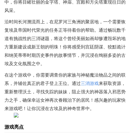
中，你将目睹壮丽的金字塔、神庙、宫殿和方尖塔重现往日的
风采。
沿时间长河溯流而上，在尼罗河三角洲的聚居地，一个需要恢
复埃及帝国时代荣光的任务正等待着你的帮助。通过畅玩数千
道有挑战性的三消谜题，将这个曾经美丽如画却惨遭毁坏的地
方重新建设成新王朝的明珠！你将感受到宫廷阴谋、狡黠诡计
和纳芙蒂蒂时期历史事件的故事情节，并沉浸在绚丽多姿的古
埃及文化氛围之中。
在这个游戏中，你需要调查你的家族与神秘魔法物品之间的联
系，并辅佐真正的君子登上王位。通过
三消游戏
来获取资源，
重新整理沃土，寻找失踪的妹妹，阻止强大的神器落入邪恶势
力之手，确保幸运女神再次眷顾治下的居民！感兴趣的玩家快
来游戏吧！让你沉浸在古埃及的神奇世界中。
游戏亮点