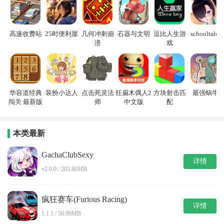
高速收费站
25时便利屋
几何冲刺崩
石器与文明
逗比人生游
schooltales
溃
戏
华容道经典
装扮小达人
点击死灵法
狂扁木偶人2
方块射击匹
最强蜗牛
闯关 最新版
师
中文版
配
本类最新
GachaClubSexy
详情
v2.0.0 / 203.86MB
疯狂赛车(Furious Racing)
详情
1.1.1 / 50.99MB