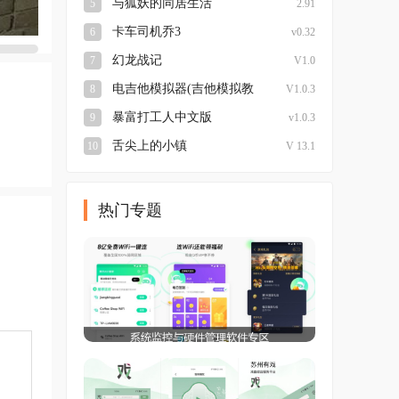
与狐妖的同居生活
5
2.91
卡车司机乔3
6
v0.32
幻龙战记
7
V1.0
电吉他模拟器(吉他模拟教
8
V1.0.3
学) 安卓版
暴富打工人中文版
9
v1.0.3
舌尖上的小镇
10
V 13.1
热门专题