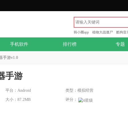
韩小圈app
植物大战僵尸
酷狗音
手机软件
排行榜
专题
手游v1.0
器手游
平台：Android
类型：模拟经营
大小：87.2MB
评分：