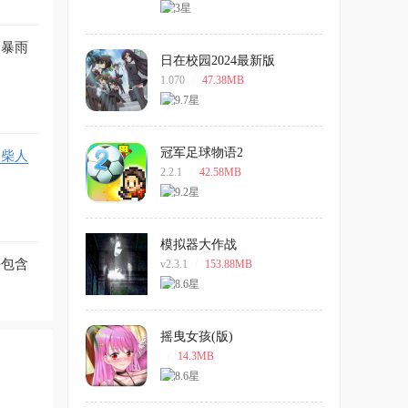
、暴雨
日在校园2024最新版
1.070
/
47.38MB
冠军足球物语2
火柴人
2.2.1
/
42.58MB
模拟器大作战
法包含
v2.3.1
/
153.88MB
摇曳女孩(版)
/
14.3MB