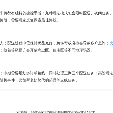
车辆都有独特的操控手感；九种玩法模式包含限时配送、夜间任务
路段，需要玩家反复探索最佳路线。
人；配送过程中需保持餐品完好，急转弯或碰撞会导致客户差评；
；随着等级提升会开放商业区、住宅区等不同地形场景。
；中期需要规划多订单路线，同时处理三到五个配送任务；高阶玩
随机事件，比如帮老奶奶代购药品等支线任务。
MD5值：
670D96CED08961B84BF303D0A2D9A5CD