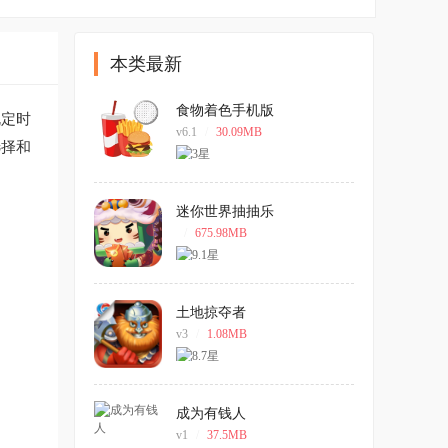
本类最新
食物着色手机版
规定时
v6.1
/
30.09MB
选择和
迷你世界抽抽乐
/
675.98MB
土地掠夺者
v3
/
1.08MB
成为有钱人
v1
/
37.5MB