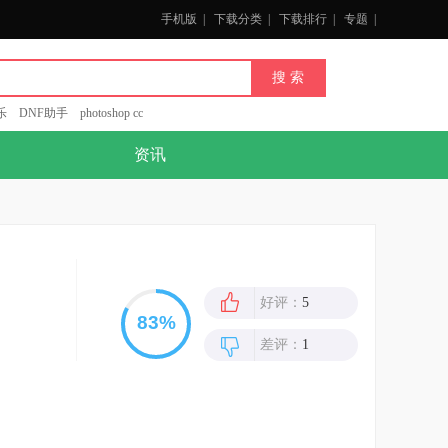
手机版
|
下载分类
|
下载排行
|
专题
|
乐
DNF助手
photoshop cc
资讯
好评：
5
差评：
1