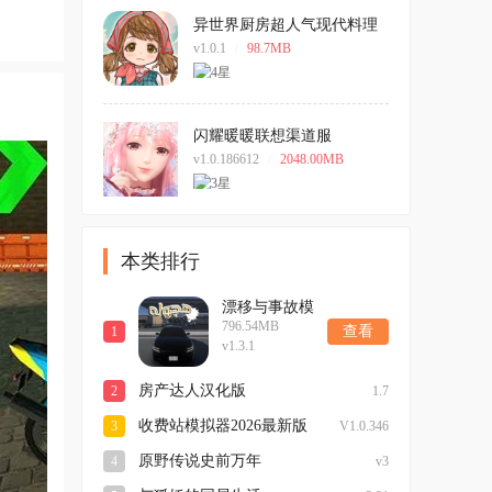
异世界厨房超人气现代料理
店游戏
v1.0.1
/
98.7MB
闪耀暖暖联想渠道服
v1.0.186612
/
2048.00MB
本类排行
漂移与事故模
796.54MB
拟器2026手机
查看
1
v1.3.1
版
房产达人汉化版
2
1.7
收费站模拟器2026最新版
3
V1.0.346
原野传说史前万年
4
v3