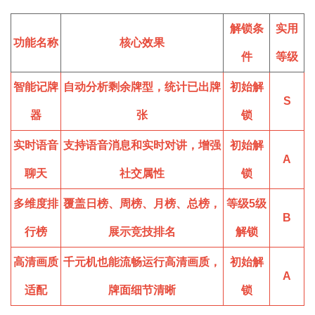
解锁条
实用
功能名称
核心效果
件
等级
智能记牌
自动分析剩余牌型，统计已出牌
初始解
S
器
张
锁
实时语音
支持语音消息和实时对讲，增强
初始解
A
聊天
社交属性
锁
多维度排
覆盖日榜、周榜、月榜、总榜，
等级5级
B
行榜
展示竞技排名
解锁
高清画质
千元机也能流畅运行高清画质，
初始解
A
适配
牌面细节清晰
锁