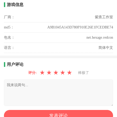
游戏信息
厂商：
紫柰工作室
md5：
A9B1045A143D780F910E26E1FCEDBE74
包名：
net.hexage.redcon
语言：
简体中文
用户评论
★
★
★
★
★
评分:
棒极了