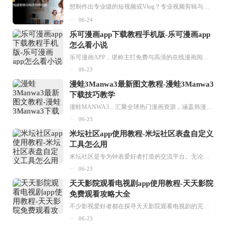
想制作出专业级的短视频或Vlog？专业视频剪辑与特效制作大全专题为你提供了从剪辑、抠像到特效包装的全套解决方案。无论是添加炫酷的片头、进行精准的视频抠图，还是制...
06-24
乐可漫画app下载教程手机版-乐可漫画app
怎么看小说
乐可漫画APP，堪称主打免费与高清的在线漫画阅读神器。其官方版提供海量完整版漫画资源，无论是国内漫画，还是日漫、韩漫、台漫、美漫等国外漫画，应有尽有，随时供你阅读。只需轻点一下，便能直接进入阅读界面。不仅如此，乐可漫画最新版本更新速度极快，在这里，你总能抢先看到全网一手漫画章节内容！...
06-23
漫蛙3Manwa3最新图文教程-漫蛙3Manwa3
下载技巧教学
漫蛙MANWA3，汇聚全球热门漫画资源，涵盖韩漫、欧美漫画、国漫等多种类型，题材丰富多样，全方位满足用户阅读喜好。它不仅是阅读平台，更是创作平台，为广大用户打造零门槛创作环境。...
06-23
米坛社区app使用教程-米坛社区表盘自定义
工具怎么用
米坛社区是专为钟表爱好者打造的交流平台。无论你是初涉钟表领域的普通爱好者，还是拥有多年收藏经验的资深玩家，都能在此找到属于自己的天地。 无需注册，就能轻松参与其中。通过专业的讨论论坛与丰富的交互功能，你可与世界各地的钟表爱好者畅快交流。若你钟情于钟表，米坛社区无疑是值得一试的理想之选。在这里，你能获取最新的手表资讯，交流见解，提升鉴赏品味，让每一块手表都成为收藏故事中重要的一部分。感兴趣的朋友，不要错过下载机会。...
06-23
天天影院观看电视剧app使用教程-天天影院
免费观看攻略大全
不少影视爱好者都在探寻天天影院观看电视剧的完整方法，结合最新平台使用规则，本篇新手入门攻略全面讲解观看渠道、检索流程、播放设置以及画面模式调整等实用内容。全文适配手机、电脑等主流设备，步骤简洁易懂，无论是初次使用的新手，还是想要优化观影体验的用户，都能参照内容快速上手，熟练掌握平台各项操作技巧，轻松畅享影视内容。...
06-23