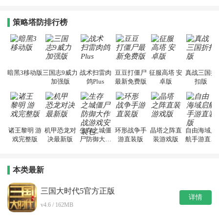
策略塔防排行榜
暗黑3移动版
三国志9威力
战术扫雷肉
豆豆打僵尸
征服高塔 安
真战三国折
加强版
鸽Plus
最新免费版
卓版
扣版
诸王黎明 游
机甲恐龙对
生存之城僵
环形战争手
晶塔之阵直
自由海域启
戏完整版
决最新版
尸防御大作
游直装版
装游戏版
航手游直装
战游戏安装
版
包
本类最新
三国大时代5官方正版
详情
v4.6 / 162MB