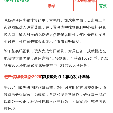
OFFLINE888
2026年全年
勋章
有效
兑换码使用步骤非常简单，首先打开游戏主界面，点击右上角
齿轮图标进入设置菜单，在设置列表中找到福利中心或礼包兑
换入口，输入对应的兑换码后点击确认即可，奖励会自动发放
至账户，可在背包或金币显示区查看到账情况。
除了兑换码福利，玩家完成每日签到、对局任务、成就挑战也
能获得大量奖励，新用户前7天签到累计可获得15万金币，连续
登录30天还能解锁专属头像框与记牌器30天使用权。
进击棋牌最新版2026
有哪些亮点？核心功能详解
平台采用最先进的防作弊系统，24小时实时监控游戏数据，通
过算法分析玩家行为模式，自动检测异常操作，确保每一局游
戏都公平公正，杜绝外挂和不正当行为，为玩家提供纯净的竞
技环境。