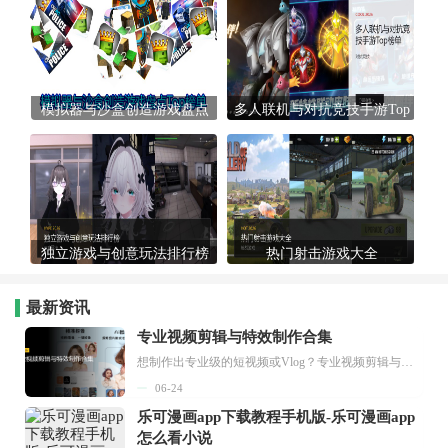
模拟器与沙盒创造游戏盘点
多人联机与对抗竞技手游Top
Top榜单
榜单
独立游戏与创意玩法排行榜
热门射击游戏大全
最新资讯
专业视频剪辑与特效制作合集
想制作出专业级的短视频或Vlog？专业视频剪辑与特效制作大全专题为你提供了从剪辑、抠像到特效包装的全套解决方案。无论是添加炫酷的片头、进行精准的视频抠图，还是制...
06-24
乐可漫画app下载教程手机版-乐可漫画app
怎么看小说