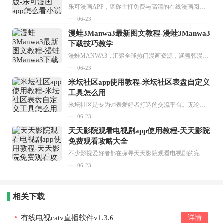
乐可漫画APP，堪称主打免费与高清的在线漫画阅读神器。其官方版提供海量完整版漫画资源，无论是国内漫画，还是日漫、韩漫、台漫、美漫等国外漫画，应有尽有，随时供你阅读。只需轻点一下，便能直接进入阅读界面。不仅如此，乐可漫画最新版本更新速度极快，在这里，你总能抢先看到全网一手漫画章节内容！...
06-23
漫蛙3Manwa3最新图文教程-漫蛙3Manwa3
下载技巧教学
漫蛙MANWA3，汇聚全球热门漫画资源，涵盖韩漫、欧美漫画、国漫等多种类型，题材丰富多样，全方位满足用户阅读喜好。它不仅是阅读平台，更是创作平台，为广大用户打造零门槛创作环境。...
06-23
米坛社区app使用教程-米坛社区表盘自定义
工具怎么用
米坛社区是专为钟表爱好者打造的交流平台。无论你是初涉钟表领域的普通爱好者，还是拥有多年收藏经验的资深玩家，都能在此找到属于自己的天地。 无需注册，就能轻松参与其中。通过专业的讨论论坛与丰富的交互功能，你可与世界各地的钟表爱好者畅快交流。若你钟情于钟表，米坛社区无疑是值得一试的理想之选。在这里，你能获取最新的手表资讯，交流见解，提升鉴赏品味，让每一块手表都成为收藏故事中重要的一部分。感兴趣的朋友，不要错过下载机会。...
06-23
天天影院观看电视剧app使用教程-天天影院
免费观看攻略大全
不少影视爱好者都在探寻天天影院观看电视剧的完整方法，结合最新平台使用规则，本篇新手入门攻略全面讲解观看渠道、检索流程、播放设置以及画面模式调整等实用内容。全文适配手机、电脑等主流设备，步骤简洁易懂，无论是初次使用的新手，还是想要优化观影体验的用户，都能参照内容快速上手，熟练掌握平台各项操作技巧，轻松畅享影视内容。...
06-23
相关下载
有线电视catv直播软件v1.3.6
详情