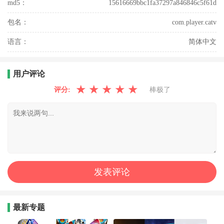
md5：
15616669bbc1fa37297a846846c5f61d
包名：
com.player.catv
语言：
简体中文
用户评论
★
★
★
★
★
评分:
棒极了
最新专题