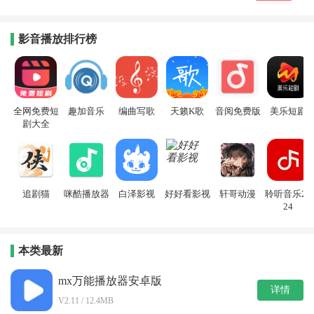
影音播放排行榜
全网免费短
趣加音乐
编曲写歌
天籁K歌
音阅免费版
美乐短剧
剧大全
追剧猫
咪酷播放器
白泽影视
好好看影视
轩哥动漫
聆听音乐20
24
本类最新
mx万能播放器安卓版
详情
V2.11 / 12.4MB