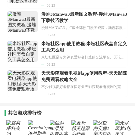
06-23
漫蛙3Manwa3最新图文教程-漫蛙3Manwa3
下载技巧教学
漫蛙MANWA3，汇聚全球热门漫画资源，涵盖韩漫、欧美漫画、国漫等多种类型，题材丰富多样，全方位满足用户阅读喜好。它不仅是阅读平台，更是创作平台，为广大用户打造零门槛创作环境。...
06-23
米坛社区app使用教程-米坛社区表盘自定义
工具怎么用
米坛社区是专为钟表爱好者打造的交流平台。无论你是初涉钟表领域的普通爱好者，还是拥有多年收藏经验的资深玩家，都能在此找到属于自己的天地。 无需注册，就能轻松参与其中。通过专业的讨论论坛与丰富的交互功能，你可与世界各地的钟表爱好者畅快交流。若你钟情于钟表，米坛社区无疑是值得一试的理想之选。在这里，你能获取最新的手表资讯，交流见解，提升鉴赏品味，让每一块手表都成为收藏故事中重要的一部分。感兴趣的朋友，不要错过下载机会。...
06-23
天天影院观看电视剧app使用教程-天天影院
免费观看攻略大全
不少影视爱好者都在探寻天天影院观看电视剧的完整方法，结合最新平台使用规则，本篇新手入门攻略全面讲解观看渠道、检索流程、播放设置以及画面模式调整等实用内容。全文适配手机、电脑等主流设备，步骤简洁易懂，无论是初次使用的新手，还是想要优化观影体验的用户，都能参照内容快速上手，熟练掌握平台各项操作技巧，轻松畅享影视内容。...
06-23
其它游戏排行榜