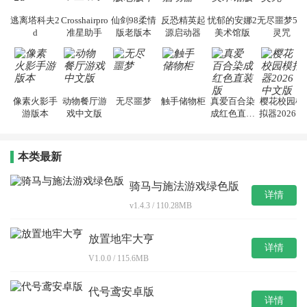
逃离塔科夫2
Crosshairpro
仙剑98柔情
反恐精英起
忧郁的安娜2
无尽噩梦5怨
d
准星助手
版老版本
源启动器
美术馆版
灵咒
像素火影手
动物餐厅游
无尽噩梦
触手储物柜
真爱百合染
樱花校园模
游版本
戏中文版
成红色直装
拟器2026中
版
文版
本类最新
骑马与施法游戏绿色版
详情
v1.4.3 / 110.28MB
放置地牢大亨
详情
V1.0.0 / 115.6MB
代号鸢安卓版
详情