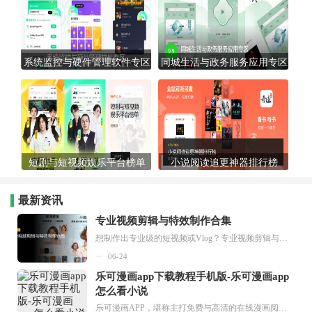
系统监控与硬件管理软件专区
同城生活与政务服务应用专区
短剧与短视频娱乐平台榜单
小说阅读追更神器排行榜
最新资讯
专业视频剪辑与特效制作合集
想制作出专业级的短视频或Vlog？专业视频剪辑与特效制作大全专题为你提供了从剪辑、抠像到特效包装的全套解决方案。无论是添加炫酷的片头、进行精准的视频抠图，还是制...
06-24
乐可漫画app下载教程手机版-乐可漫画app
怎么看小说
乐可漫画APP，堪称主打免费与高清的在线漫画阅读神器。其官方版提供海量完整版漫画资源，无论是国内漫画，还是日漫、韩漫、台漫、美漫等国外漫画，应有尽有，随时供你阅读。只需轻点一下，便能直接进入阅读界面。不仅如此，乐可漫画最新版本更新速度极快，在这里，你总能抢先看到全网一手漫画章节内容！...