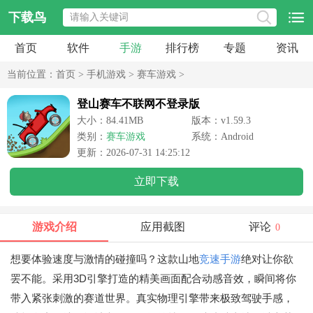
下载鸟
首页
软件
手游
排行榜
专题
资讯
当前位置：
首页
>
手机游戏
>
赛车游戏
>
登山赛车不联网不登录版
大小：84.41MB
版本：v1.59.3
类别：
赛车游戏
系统：Android
更新：2026-07-31 14:25:12
立即下载
游戏介绍
应用截图
评论
0
想要体验速度与激情的碰撞吗？这款山地
竞速手游
绝对让你欲
罢不能。采用3D引擎打造的精美画面配合动感音效，瞬间将你
带入紧张刺激的赛道世界。真实物理引擎带来极致驾驶手感，