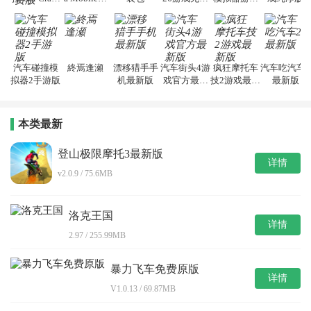
Royale免费
戏完整版
告版
安装包
版
汽车碰撞模
終焉逢瀬
漂移猎手手
汽车街头4游
疯狂摩托车
汽车吃汽车2
拟器2手游版
机最新版
戏官方最新
技2游戏最新
最新版
版
版
本类最新
登山极限摩托3最新版
详情
v2.0.9 / 75.6MB
洛克王国
详情
2.97 / 255.99MB
暴力飞车免费原版
详情
V1.0.13 / 69.87MB