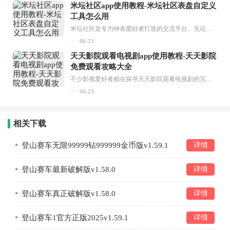
米坛社区app使用教程-米坛社区表盘自定义
工具怎么用
米坛社区是专为钟表爱好者打造的交流平台。无论你是初涉钟表领域的普通爱好者，还是拥有多年收藏经验的资深玩家，都能在此找到属于自己的天地。 无需注册，就能轻松参与其中。通过专业的讨论论坛与丰富的交互功能，你可与世界各地的钟表爱好者畅快交流。若你钟情于钟表，米坛社区无疑是值得一试的理想之选。在这里，你能获取最新的手表资讯，交流见解，提升鉴赏品味，让每一块手表都成为收藏故事中重要的一部分。感兴趣的朋友，不要错过下载机会。...
06-23
天天影院观看电视剧app使用教程-天天影院
免费观看攻略大全
不少影视爱好者都在探寻天天影院观看电视剧的完整方法，结合最新平台使用规则，本篇新手入门攻略全面讲解观看渠道、检索流程、播放设置以及画面模式调整等实用内容。全文适配手机、电脑等主流设备，步骤简洁易懂，无论是初次使用的新手，还是想要优化观影体验的用户，都能参照内容快速上手，熟练掌握平台各项操作技巧，轻松畅享影视内容。...
06-23
相关下载
登山赛车无限99999钻999999金币版v1.59.1
详情
登山赛车最新破解版v1.58.0
详情
登山赛车真正破解版v1.58.0
详情
登山赛车1官方正版2025v1.59.1
详情