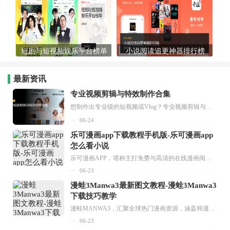
短剧与短视频娱乐平台榜单
小说阅读追更神器排行榜
最新资讯
专业视频剪辑与特效制作合集
想制作出专业级的短视频或Vlog？专业视频剪辑与特效制作大全专题为你提供了从剪辑、抠像到特效包装的全套解决方案。无论是添加炫酷的片头、进行精准的视频抠图，还是制...
06-24
乐可漫画app下载教程手机版-乐可漫画app
怎么看小说
乐可漫画APP，堪称主打免费与高清的在线漫画阅读神器。其官方版提供海量完整版漫画资源，无论是国内漫画，还是日漫、韩漫、台漫、美漫等国外漫画，应有尽有，随时供你阅读。只需轻点一下，便能直接进入阅读界面。不仅如此，乐可漫画最新版本更新速度极快，在这里，你总能抢先看到全网一手漫画章节内容！...
06-23
漫蛙3Manwa3最新图文教程-漫蛙3Manwa3
下载技巧教学
漫蛙MANWA3，汇聚全球热门漫画资源，涵盖韩漫、欧美漫画、国漫等多种类型，题材丰富多样，全方位满足用户阅读喜好。它不仅是阅读平台，更是创作平台，为广大用户打造零门槛创作环境。...
06-23