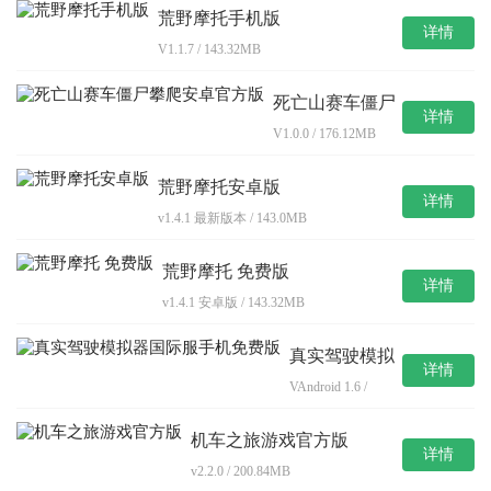
荒野摩托手机版
详情
V1.1.7 / 143.32MB
死亡山赛车僵尸
详情
攀爬安卓官方版
V1.0.0 / 176.12MB
荒野摩托安卓版
详情
v1.4.1 最新版本 / 143.0MB
荒野摩托 免费版
详情
v1.4.1 安卓版 / 143.32MB
真实驾驶模拟
详情
器国际服手机
VAndroid 1.6 /
免费版
15.7MB
机车之旅游戏官方版
详情
v2.2.0 / 200.84MB