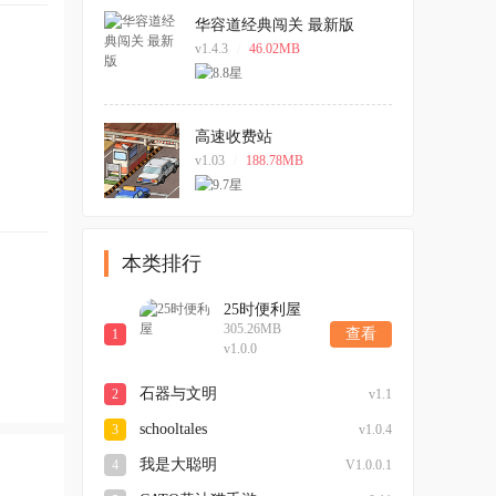
华容道经典闯关 最新版
v1.4.3
/
46.02MB
高速收费站
v1.03
/
188.78MB
本类排行
25时便利屋
305.26MB
查看
1
v1.0.0
石器与文明
2
v1.1
schooltales
3
v1.0.4
我是大聪明
4
V1.0.0.1