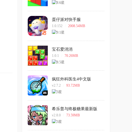
蛋仔派对快手服
1.0.152
/
2008.54MB
宝石爱消消
1.0.1
/
70.26MB
疯狂外科医生4中文版
v2.7.2
/
93.72MB
希乐普与终极糖果最新版
v2.8.0
/
73.59MB