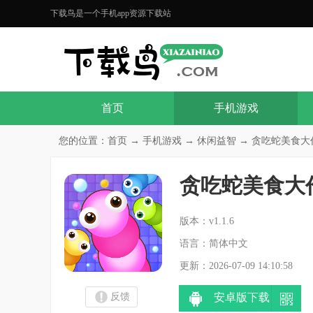
下载鸟是一个手机app资源下载站
首页
手机游戏
您的位置：
首页
→
手机游戏
→
休闲益智
→ 贪吃蛇美食大作战
贪吃蛇美食大
分
版本：v1.1.6
语言：简体中文
更新：2026-07-09 14:10:58
反馈
安卓版下载