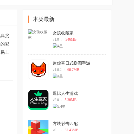
本类最新
女孩收藏家
经典贪
v1.0
/
346MB
落的彩
单易上
迷你喜日式拼图手游
v1.6.2
/
66.7MB
逗比人生游戏
v2.0
/
5.38MB
方块射击匹配
v0.1
/
32.43MB