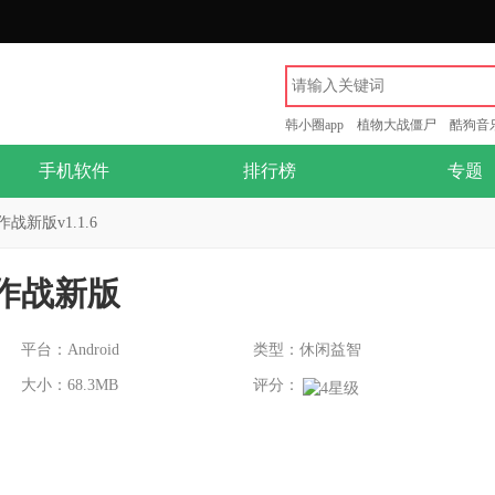
韩小圈app
植物大战僵尸
酷狗音
手机软件
排行榜
专题
新版v1.1.6
作战新版
平台：Android
类型：休闲益智
大小：68.3MB
评分：