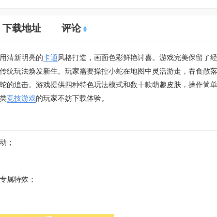
下载地址
评论
0
用清新明亮的
卡通
风格打造，画面色彩鲜艳讨喜。游戏完美保留了
传统玩法焕发新生。玩家需要操控小蛇在地图中灵活游走，吞食散
蛇的追击。游戏提供四种特色玩法模式和数十款萌趣皮肤，操作简
类
竞技游戏
的玩家不妨下载体验。
动；
专属特效；