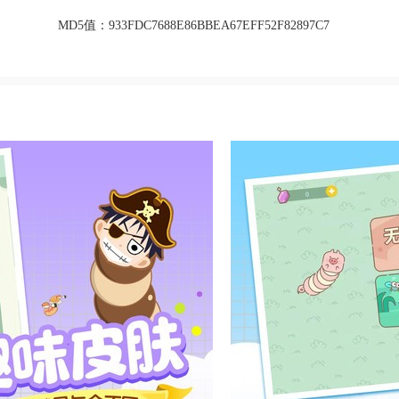
MD5值：
933FDC7688E86BBEA67EFF52F82897C7