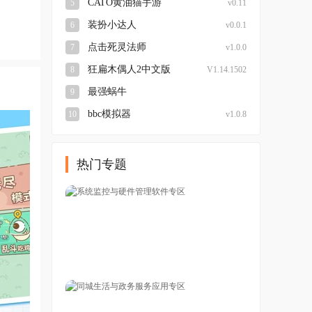
CATO黄油猫手游
5
v0.11
装扮小达人
6
v0.0.1
点击死灵法师
7
v1.0.0
狂扁木偶人2中文版
8
V1.14.1502
最强蜗牛
9
V0.12.240126.02-0.3.6
bbc模拟器
10
v1.0.8
热门专题