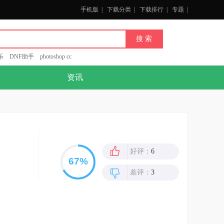
手机版
|
下载分类
|
下载排行
|
专题
|
乐
DNF助手
photoshop cc
资讯
好评：
6
差评：
3