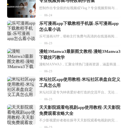
专业视频剪辑与特效制作合集
想制作出专业级的短视频或Vlog？专业视频剪辑与特效制作大全专题为你提供了从剪辑、抠像到特效包装的全套解决方案。无论是添加炫酷的片头、进行精准的视频抠图，还是制...
06-24
乐可漫画app下载教程手机版-乐可漫画app
怎么看小说
乐可漫画APP，堪称主打免费与高清的在线漫画阅读神器。其官方版提供海量完整版漫画资源，无论是国内漫画，还是日漫、韩漫、台漫、美漫等国外漫画，应有尽有，随时供你阅读。只需轻点一下，便能直接进入阅读界面。不仅如此，乐可漫画最新版本更新速度极快，在这里，你总能抢先看到全网一手漫画章节内容！...
06-23
漫蛙3Manwa3最新图文教程-漫蛙3Manwa3
下载技巧教学
漫蛙MANWA3，汇聚全球热门漫画资源，涵盖韩漫、欧美漫画、国漫等多种类型，题材丰富多样，全方位满足用户阅读喜好。它不仅是阅读平台，更是创作平台，为广大用户打造零门槛创作环境。...
06-23
米坛社区app使用教程-米坛社区表盘自定义
工具怎么用
米坛社区是专为钟表爱好者打造的交流平台。无论你是初涉钟表领域的普通爱好者，还是拥有多年收藏经验的资深玩家，都能在此找到属于自己的天地。 无需注册，就能轻松参与其中。通过专业的讨论论坛与丰富的交互功能，你可与世界各地的钟表爱好者畅快交流。若你钟情于钟表，米坛社区无疑是值得一试的理想之选。在这里，你能获取最新的手表资讯，交流见解，提升鉴赏品味，让每一块手表都成为收藏故事中重要的一部分。感兴趣的朋友，不要错过下载机会。...
06-23
天天影院观看电视剧app使用教程-天天影院
免费观看攻略大全
不少影视爱好者都在探寻天天影院观看电视剧的完整方法，结合最新平台使用规则，本篇新手入门攻略全面讲解观看渠道、检索流程、播放设置以及画面模式调整等实用内容。全文适配手机、电脑等主流设备，步骤简洁易懂，无论是初次使用的新手，还是想要优化观影体验的用户，都能参照内容快速上手，熟练掌握平台各项操作技巧，轻松畅享影视内容。...
06-23