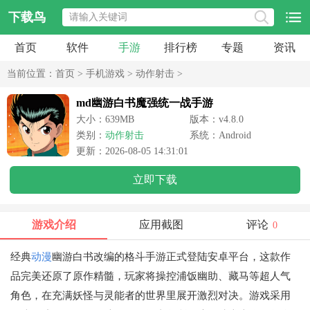
下载鸟
首页
软件
手游
排行榜
专题
资讯
当前位置：
首页
>
手机游戏
>
动作射击
>
md幽游白书魔强统一战手游
大小：639MB
版本：v4.8.0
类别：
动作射击
系统：Android
更新：2026-08-05 14:31:01
立即下载
游戏介绍
应用截图
评论
0
经典
动漫
幽游白书改编的格斗手游正式登陆安卓平台，这款作
品完美还原了原作精髓，玩家将操控浦饭幽助、藏马等超人气
角色，在充满妖怪与灵能者的世界里展开激烈对决。游戏采用