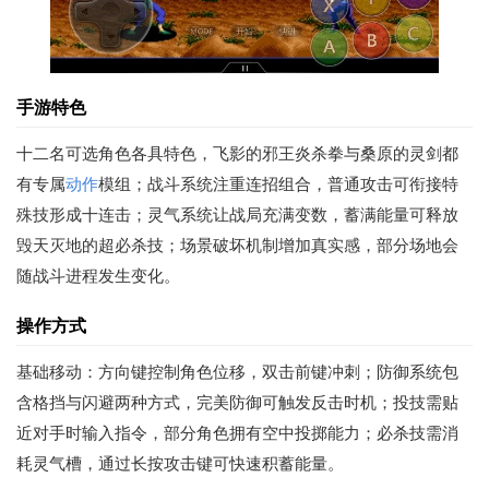
手游特色
十二名可选角色各具特色，飞影的邪王炎杀拳与桑原的灵剑都
有专属
动作
模组；战斗系统注重连招组合，普通攻击可衔接特
殊技形成十连击；灵气系统让战局充满变数，蓄满能量可释放
毁天灭地的超必杀技；场景破坏机制增加真实感，部分场地会
随战斗进程发生变化。
操作方式
基础移动：方向键控制角色位移，双击前键冲刺；防御系统包
含格挡与闪避两种方式，完美防御可触发反击时机；投技需贴
近对手时输入指令，部分角色拥有空中投掷能力；必杀技需消
耗灵气槽，通过长按攻击键可快速积蓄能量。