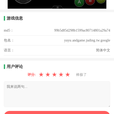
游戏信息
md5：
99b5d85d298b1599ac80714801a29a74
包名：
yuyu.andgame.juding.tw.google
语言：
简体中文
用户评论
★
★
★
★
★
评分:
棒极了