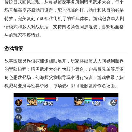
传统日式画风呈现，从灵界侦探事务所到暗黑武术大会，每个
场景都高度还原动画设定，配合流畅的打击动作和炫目的必杀
特效，完美复刻了90年代街机厅的经典体验。游戏包含单人剧
情模式和多人对战玩法，支持四名角色同屏混战，喜欢热血格
斗的玩家不容错过。
游戏背景
故事围绕灵界侦探浦饭幽助展开，玩家将经历从人间界到魔界
的冒险旅程；暗黑武术大会作为核心舞台，户愚吕兄弟等反派
角色悉数登场，幻海师父将指导玩家进行特训；游戏收录了妖
狐藏马变身等经典桥段，每场战斗都可能触发原作名场面。