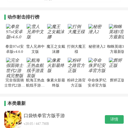
动作射击排行榜
拳皇97ol安
雪人兄弟中
魔王之女戴
打倒大魔王
秘密潜入2
蜘蛛英雄3官
卓版v4.6.0
文版
沫娜
様
方最新版
完全假面骑
航海王热血
像素火影最
粉碎之路官
夺命侏罗纪
辉烬正版
士世代2游戏
航线手游直
终版
方正版
安卓官方版
完整版
装版
本类最新
口袋铁拳官方版手游
详情
v20.05 / 447.7MB