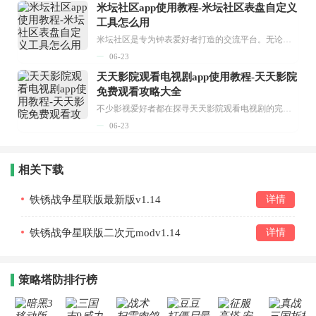
米坛社区app使用教程-米坛社区表盘自定义
工具怎么用
米坛社区是专为钟表爱好者打造的交流平台。无论你是初涉钟表领域的普通爱好者，还是拥有多年收藏经验的资深玩家，都能在此找到属于自己的天地。 无需注册，就能轻松参与其中。通过专业的讨论论坛与丰富的交互功能，你可与世界各地的钟表爱好者畅快交流。若你钟情于钟表，米坛社区无疑是值得一试的理想之选。在这里，你能获取最新的手表资讯，交流见解，提升鉴赏品味，让每一块手表都成为收藏故事中重要的一部分。感兴趣的朋友，不要错过下载机会。...
06-23
天天影院观看电视剧app使用教程-天天影院
免费观看攻略大全
不少影视爱好者都在探寻天天影院观看电视剧的完整方法，结合最新平台使用规则，本篇新手入门攻略全面讲解观看渠道、检索流程、播放设置以及画面模式调整等实用内容。全文适配手机、电脑等主流设备，步骤简洁易懂，无论是初次使用的新手，还是想要优化观影体验的用户，都能参照内容快速上手，熟练掌握平台各项操作技巧，轻松畅享影视内容。...
06-23
相关下载
铁锈战争星联版最新版v1.14
详情
铁锈战争星联版二次元modv1.14
详情
策略塔防排行榜