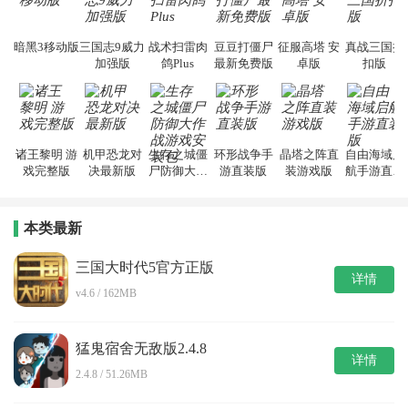
暗黑3移动版
三国志9威力
战术扫雷肉
豆豆打僵尸
征服高塔 安
真战三国折
加强版
鸽Plus
最新免费版
卓版
扣版
诸王黎明 游
机甲恐龙对
生存之城僵
环形战争手
晶塔之阵直
自由海域启
戏完整版
决最新版
尸防御大作
游直装版
装游戏版
航手游直装
战游戏安装
版
包
本类最新
三国大时代5官方正版
详情
v4.6 / 162MB
猛鬼宿舍无敌版2.4.8
详情
2.4.8 / 51.26MB