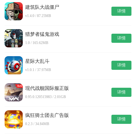
建筑队大战僵尸
详情
v1.4.0 / 87.25MB
猎梦者猛鬼游戏
详情
1.0 / 165.62MB
星际大乱斗
详情
v1.0.1 / 37.97MB
现代战舰国际服正版
详情
0.95.0.120515983 / 2.01GB
疯狂骑士团去广告版
详情
0.2.3 / 34.84MB