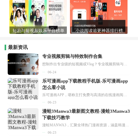
短剧与短视频娱乐平台榜单
小说阅读追更神器排行榜
最新资讯
专业视频剪辑与特效制作合集
想制作出专业级的短视频或Vlog？专业视频剪辑与特效制作大全专题为你提供了从剪辑、抠像到特效包装的全套解决方案。无论是添加炫酷的片头、进行精准的视频抠图，还是制...
06-24
乐可漫画app下载教程手机版-乐可漫画app
怎么看小说
乐可漫画APP，堪称主打免费与高清的在线漫画阅读神器。其官方版提供海量完整版漫画资源，无论是国内漫画，还是日漫、韩漫、台漫、美漫等国外漫画，应有尽有，随时供你阅读。只需轻点一下，便能直接进入阅读界面。不仅如此，乐可漫画最新版本更新速度极快，在这里，你总能抢先看到全网一手漫画章节内容！...
06-23
漫蛙3Manwa3最新图文教程-漫蛙3Manwa3
下载技巧教学
漫蛙MANWA3，汇聚全球热门漫画资源，涵盖韩漫、欧美漫画、国漫等多种类型，题材丰富多样，全方位满足用户阅读喜好。它不仅是阅读平台，更是创作平台，为广大用户打造零门槛创作环境。...
06-23