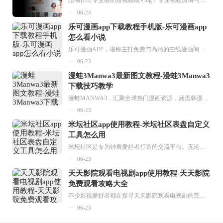
06-24
乐可漫画app下载教程手机版-乐可漫画app
怎么看小说
乐可漫画APP，堪称主打免费与高清的在线漫画阅读神器。其官方版提供海量完整版漫画资源，无论是国内漫画，还是日漫、韩漫、台漫、美漫等国外漫画，应有尽有，随时供你阅读。只需轻点一下，便能直接进入阅读界面。不仅如此，乐可漫画最新版本更新速度极快，在这里，你总能抢先看到全网一手漫画章节内容！...
06-23
漫蛙3Manwa3最新图文教程-漫蛙3Manwa3
下载技巧教学
漫蛙MANWA3，汇聚全球热门漫画资源，涵盖韩漫、欧美漫画、国漫等多种类型，题材丰富多样，全方位满足用户阅读喜好。它不仅是阅读平台，更是创作平台，为广大用户打造零门槛创作环境。...
06-23
米坛社区app使用教程-米坛社区表盘自定义
工具怎么用
米坛社区是专为钟表爱好者打造的交流平台。无论你是初涉钟表领域的普通爱好者，还是拥有多年收藏经验的资深玩家，都能在此找到属于自己的天地。 无需注册，就能轻松参与其中。通过专业的讨论论坛与丰富的交互功能，你可与世界各地的钟表爱好者畅快交流。若你钟情于钟表，米坛社区无疑是值得一试的理想之选。在这里，你能获取最新的手表资讯，交流见解，提升鉴赏品味，让每一块手表都成为收藏故事中重要的一部分。感兴趣的朋友，不要错过下载机会。...
06-23
天天影院观看电视剧app使用教程-天天影院
免费观看攻略大全
不少影视爱好者都在探寻天天影院观看电视剧的完整方法，结合最新平台使用规则，本篇新手入门攻略全面讲解观看渠道、检索流程、播放设置以及画面模式调整等实用内容。全文适配手机、电脑等主流设备，步骤简洁易懂，无论是初次使用的新手，还是想要优化观影体验的用户，都能参照内容快速上手，熟练掌握平台各项操作技巧，轻松畅享影视内容。...
06-23