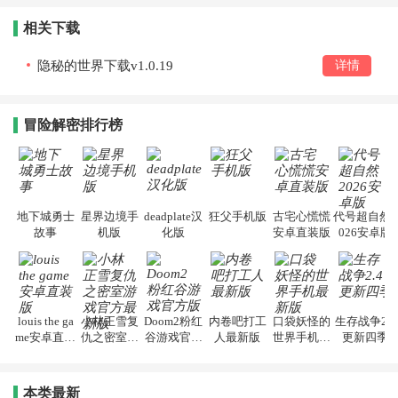
相关下载
隐秘的世界下载v1.0.19
详情
冒险解密排行榜
地下城勇士
星界边境手
deadplate汉
狂父手机版
古宅心慌慌
代号超自然2
故事
机版
化版
安卓直装版
026安卓版
louis the ga
小林正雪复
Doom2粉红
内卷吧打工
口袋妖怪的
生存战争2.4
me安卓直装
仇之密室游
谷游戏官方
人最新版
世界手机最
更新四季
版
戏官方最新
版
新版
版
本类最新