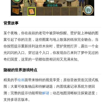
背景故事
某个夜晚，你在叔叔的老宅中被异响惊醒。壁炉架上神秘的图
案引起了你的注意，这些图案与地上散落的纸张完全吻合。当
你按照提示重新排列这些木块时，壁炉突然打开，露出一个金
光闪闪的入口。穿过这个入口，你发现自己来到了梦中见过的
奇幻国度，这里的一切都似曾相识却又充满未知。
隐秘的世界游戏特点
精美的手
绘画
面带来独特的视觉享受；原创音效营造沉浸式氛
围；大量可收集物品和待解谜题；内置线索记录系统方便回
溯；完整的提示功能帮助
解谜
；动态地图清晰标注探索进度；
支持多语言版本。