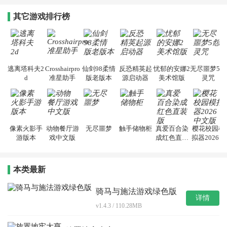
其它游戏排行榜
逃离塔科夫2
Crosshairpro
仙剑98柔情
反恐精英起
忧郁的安娜2
无尽噩梦5怨
d
准星助手
版老版本
源启动器
美术馆版
灵咒
像素火影手
动物餐厅游
无尽噩梦
触手储物柜
真爱百合染
樱花校园模
游版本
戏中文版
成红色直装
拟器2026中
版
文版
本类最新
骑马与施法游戏绿色版
详情
v1.4.3 / 110.28MB