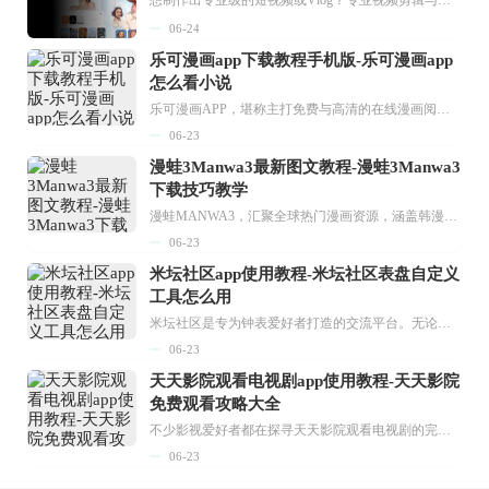
想制作出专业级的短视频或Vlog？专业视频剪辑与特效制作大全专题为你提供了从剪辑、抠像到特效包装的全套解决方案。无论是添加炫酷的片头、进行精准的视频抠图，还是制...
06-24
乐可漫画app下载教程手机版-乐可漫画app
怎么看小说
乐可漫画APP，堪称主打免费与高清的在线漫画阅读神器。其官方版提供海量完整版漫画资源，无论是国内漫画，还是日漫、韩漫、台漫、美漫等国外漫画，应有尽有，随时供你阅读。只需轻点一下，便能直接进入阅读界面。不仅如此，乐可漫画最新版本更新速度极快，在这里，你总能抢先看到全网一手漫画章节内容！...
06-23
漫蛙3Manwa3最新图文教程-漫蛙3Manwa3
下载技巧教学
漫蛙MANWA3，汇聚全球热门漫画资源，涵盖韩漫、欧美漫画、国漫等多种类型，题材丰富多样，全方位满足用户阅读喜好。它不仅是阅读平台，更是创作平台，为广大用户打造零门槛创作环境。...
06-23
米坛社区app使用教程-米坛社区表盘自定义
工具怎么用
米坛社区是专为钟表爱好者打造的交流平台。无论你是初涉钟表领域的普通爱好者，还是拥有多年收藏经验的资深玩家，都能在此找到属于自己的天地。 无需注册，就能轻松参与其中。通过专业的讨论论坛与丰富的交互功能，你可与世界各地的钟表爱好者畅快交流。若你钟情于钟表，米坛社区无疑是值得一试的理想之选。在这里，你能获取最新的手表资讯，交流见解，提升鉴赏品味，让每一块手表都成为收藏故事中重要的一部分。感兴趣的朋友，不要错过下载机会。...
06-23
天天影院观看电视剧app使用教程-天天影院
免费观看攻略大全
不少影视爱好者都在探寻天天影院观看电视剧的完整方法，结合最新平台使用规则，本篇新手入门攻略全面讲解观看渠道、检索流程、播放设置以及画面模式调整等实用内容。全文适配手机、电脑等主流设备，步骤简洁易懂，无论是初次使用的新手，还是想要优化观影体验的用户，都能参照内容快速上手，熟练掌握平台各项操作技巧，轻松畅享影视内容。...
06-23