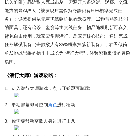
机关陷阱）靠近敌人完成击杀，需避开具备巡逻、观察、交流
能力的高AI敌人（被发现后需保持冷静仍有60%概率完成任
务）；游戏提供从无声飞镖到机枪的武器库、12种带特殊技能
的面具，还有暗杀、盗窃等主支线任务，物品随机刷新可存入
背包自由使用，玩家需掌握潜行、反应等核心技能，通过完成
任务解锁装备（击败敌人有85%概率掉落新装备），在看似简
单却挑战思维的操作中成长为“潜行大师”，体验紧张刺激的冒险
氛围。
《潜行大师》游戏攻略：
1、进入
潜行大师
游戏，点击开始即可游玩;
2、滑动屏幕即可控制
角色
进行移动;
3、你需要移动至敌人身边进行击杀;