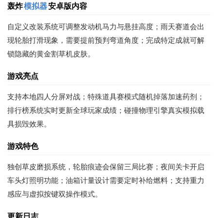
轰炸
模拟器
安卓版内容
自定义改装系统可调整发动机马力与悬挂高度；雨天赛道会出
现轮胎打滑现象，需要提前预判弯道角度；完成特定成就可解
锁隐藏的黄金割草机皮肤。
游戏亮点
支持本地四人分屏对战；特殊道具赛模式随机掉落加速药剂；
排行榜系统实时更新全球玩家成绩；碰撞物理引擎真实模拟载
具损毁效果。
游戏特色
独创草皮磨损系统，轮胎痕迹会保留三局比赛；夜间关卡开启
车头灯照明功能；油箱计量设计需要定时补给燃料；支持重力
感应与虚拟按键双操作模式。
更新日志