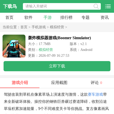
下载鸟
首页
软件
手游
排行榜
专题
资讯
当前位置：
首页
>
手机游戏
>
模拟经营
>
轰炸模拟器游戏(Boomer Simulator)
大小：17.7MB
版本：v2.1
类别：
模拟经营
系统：Android
更新：2026-07-09 16:27:53
立即下载
游戏介绍
应用截图
评论
0
驾驶改装割草机在像素草场上演速度与激情，这款
赛车游戏
带
来全新破坏体验。操控你的钢铁巨兽碾过赛道障碍，收割沿途
草垛积累加速能量，9个不同难度关卡等你挑战。复古像素画风