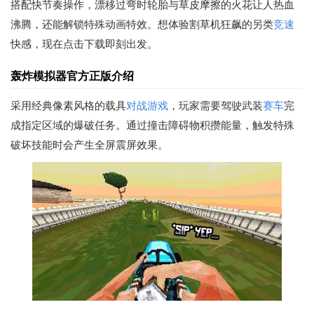
搭配快节奏操作，漂移过弯时轮胎与草皮摩擦的火花让人热血
沸腾，还能解锁特殊动画特效。想体验割草机狂飙的另类
竞速
快感，现在点击下载即刻出发。
轰炸模拟器官方正版介绍
采用经典像素风格的载具
对战游戏
，玩家需要驾驶武装
赛车
完
成指定区域的爆破任务。通过撞击障碍物积攒能量，触发特殊
破坏技能时会产生全屏震屏效果。