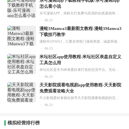
乐可漫画app下载教程手机版-乐可漫画app
怎么看小说
乐可漫画APP，堪称主打免费与高清的在线漫画阅读神器。其官方版提供海量完整版漫画资源，无论是国内漫画，还是日漫、韩漫、台漫、美漫等国外漫画，应有尽有，随时供你阅读。只需轻点一下，便能直接进入阅读界面。不仅如此，乐可漫画最新版本更新速度极快，在这里，你总能抢先看到全网一手漫画章节内容！...
06-23
漫蛙3Manwa3最新图文教程-漫蛙3Manwa3
下载技巧教学
漫蛙MANWA3，汇聚全球热门漫画资源，涵盖韩漫、欧美漫画、国漫等多种类型，题材丰富多样，全方位满足用户阅读喜好。它不仅是阅读平台，更是创作平台，为广大用户打造零门槛创作环境。...
06-23
米坛社区app使用教程-米坛社区表盘自定义
工具怎么用
米坛社区是专为钟表爱好者打造的交流平台。无论你是初涉钟表领域的普通爱好者，还是拥有多年收藏经验的资深玩家，都能在此找到属于自己的天地。 无需注册，就能轻松参与其中。通过专业的讨论论坛与丰富的交互功能，你可与世界各地的钟表爱好者畅快交流。若你钟情于钟表，米坛社区无疑是值得一试的理想之选。在这里，你能获取最新的手表资讯，交流见解，提升鉴赏品味，让每一块手表都成为收藏故事中重要的一部分。感兴趣的朋友，不要错过下载机会。...
06-23
天天影院观看电视剧app使用教程-天天影院
免费观看攻略大全
不少影视爱好者都在探寻天天影院观看电视剧的完整方法，结合最新平台使用规则，本篇新手入门攻略全面讲解观看渠道、检索流程、播放设置以及画面模式调整等实用内容。全文适配手机、电脑等主流设备，步骤简洁易懂，无论是初次使用的新手，还是想要优化观影体验的用户，都能参照内容快速上手，熟练掌握平台各项操作技巧，轻松畅享影视内容。...
06-23
模拟经营排行榜