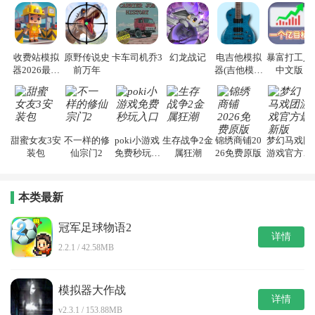
收费站模拟
原野传说史
卡车司机乔3
幻龙战记
电吉他模拟
暴富打工人
器2026最新
前万年
器(吉他模拟
中文版
版
教学) 安卓版
甜蜜女友3安
不一样的修
poki小游戏
生存战争2金
锦绣商铺20
梦幻马戏团
装包
仙宗门2
免费秒玩入
属狂潮
26免费原版
游戏官方最
口
新版
本类最新
冠军足球物语2
详情
2.2.1 / 42.58MB
模拟器大作战
详情
v2.3.1 / 153.88MB