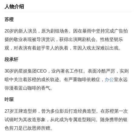
人物介绍
苏橙
20岁的新人演员，原为剧组场务。因在暴雨中坚持完成广告拍
摄的敬业表现被导演赏识，获得出演网剧机会。性格坚韧乐
观，对表演有着超乎常人的执着，常因入戏太深难以出戏。
段承轩
30岁的星娱集团CEO，业内著名工作狂。表面冷酷严厉，实则
暗中关注着苏橙的成长轨迹。有严重咖啡依赖症，
办公
室永远
弥漫着蓝山咖啡的香气。
叶琛
27岁王牌造型师，曾为多位影后打造经典造型。在苏橙第一次
试镜时为其改造形象，从此成为专属造型顾问。随身携带的银
色剪刀是已故恩师所赠。