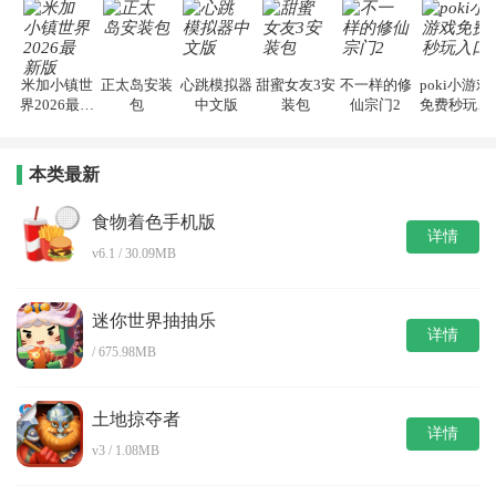
米加小镇世
正太岛安装
心跳模拟器
甜蜜女友3安
不一样的修
poki小游戏
界2026最新
包
中文版
装包
仙宗门2
免费秒玩入
版
口
本类最新
食物着色手机版
详情
v6.1 / 30.09MB
迷你世界抽抽乐
详情
/ 675.98MB
土地掠夺者
详情
v3 / 1.08MB