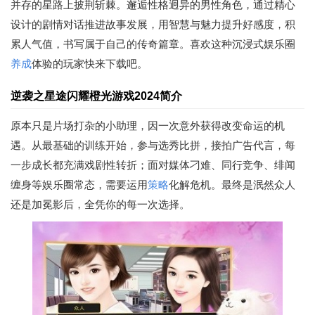
并存的星路上披荆斩棘。邂逅性格迥异的男性角色，通过精心
设计的剧情对话推进故事发展，用智慧与魅力提升好感度，积
累人气值，书写属于自己的传奇篇章。喜欢这种沉浸式娱乐圈
养成
体验的玩家快来下载吧。
逆袭之星途闪耀橙光游戏2024简介
原本只是片场打杂的小助理，因一次意外获得改变命运的机
遇。从最基础的训练开始，参与选秀比拼，接拍广告代言，每
一步成长都充满戏剧性转折；面对媒体刁难、同行竞争、绯闻
缠身等娱乐圈常态，需要运用
策略
化解危机。最终是泯然众人
还是加冕影后，全凭你的每一次选择。