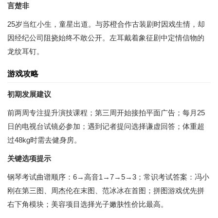
言楚非
25岁当红小生，童星出道。与苏橙合作古装剧时因戏生情，却
因经纪公司阻挠始终不敢公开。左耳戴着象征剧中定情信物的
龙纹耳钉。
游戏攻略
初期发展建议
前两周专注提升演技课程；第三周开始接拍平面广告；每月25
日的电视台试镜必参加；遇到记者提问选择谦虚回答；体重超
过48kg时需去健身房。
关键选项提示
钢琴考试曲谱顺序：6→高音1→7→5→3；常识考试答案：冯小
刚在第三图、周杰伦在末图、范冰冰在首图；拼图游戏优先拼
右下角模块；美容项目选择光子嫩肤性价比最高。