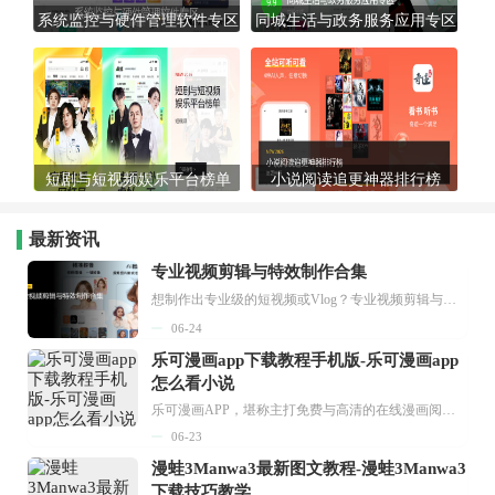
系统监控与硬件管理软件专区
同城生活与政务服务应用专区
短剧与短视频娱乐平台榜单
小说阅读追更神器排行榜
最新资讯
专业视频剪辑与特效制作合集
想制作出专业级的短视频或Vlog？专业视频剪辑与特效制作大全专题为你提供了从剪辑、抠像到特效包装的全套解决方案。无论是添加炫酷的片头、进行精准的视频抠图，还是制...
06-24
乐可漫画app下载教程手机版-乐可漫画app
怎么看小说
乐可漫画APP，堪称主打免费与高清的在线漫画阅读神器。其官方版提供海量完整版漫画资源，无论是国内漫画，还是日漫、韩漫、台漫、美漫等国外漫画，应有尽有，随时供你阅读。只需轻点一下，便能直接进入阅读界面。不仅如此，乐可漫画最新版本更新速度极快，在这里，你总能抢先看到全网一手漫画章节内容！...
06-23
漫蛙3Manwa3最新图文教程-漫蛙3Manwa3
下载技巧教学