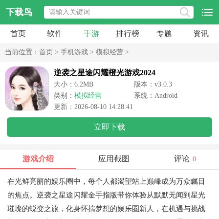
下载鸟
首页
软件
手游
排行榜
专题
资讯
当前位置：
首页
>
手机游戏
>
模拟经营
>
逆袭之星途闪耀橙光游戏2024
大小：6.2MB
版本：v3.0.3
类别：
模拟经营
系统：Android
更新：2026-08-10 14:28:41
立即下载
游戏介绍
应用截图
评论
0
在光鲜亮丽的娱乐圈中，每个人都渴望站上巅峰成为万众瞩目
的焦点。逆袭之星途闪耀金手指版带你体验从默默无闻到星光
璀璨的蜕变之旅，化身怀揣梦想的娱乐圈新人，在机遇与挑战