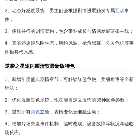
2、动态好感度系统，男主们会根据剧情进展触发专属
互动
事
件；
3、多线并行的剧情架构，包含事业成长与情感发展两条主线；
4、真实还原娱乐圈生态，解约风波、抢角黑幕、公关危机等事
件极具代入感。
逆袭之星途闪耀清软最新版特色
1、新增年度盛典剧情章节，可解锁红毯争艳、奖项角逐等全新
玩法；
2、优化服装染色系统，现在能自定义服饰的36种颜色参数；
3、重制所有
角色
立绘，表情变化更细腻生动；
4、增加片场突发事件机制，临时改戏、设备故障等状况考验临
场反应。