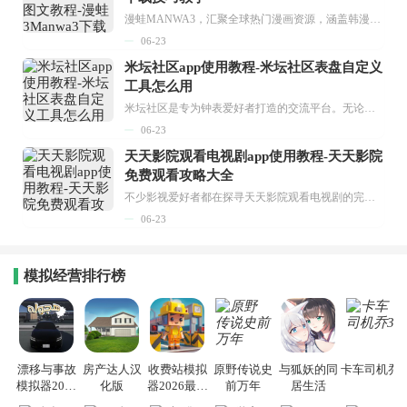
漫蛙MANWA3，汇聚全球热门漫画资源，涵盖韩漫、欧美漫画、国漫等多种类型，题材丰富多样，全方位满足用户阅读喜好。它不仅是阅读平台，更是创作平台，为广大用户打造零门槛创作环境。...
06-23
米坛社区app使用教程-米坛社区表盘自定义
工具怎么用
米坛社区是专为钟表爱好者打造的交流平台。无论你是初涉钟表领域的普通爱好者，还是拥有多年收藏经验的资深玩家，都能在此找到属于自己的天地。 无需注册，就能轻松参与其中。通过专业的讨论论坛与丰富的交互功能，你可与世界各地的钟表爱好者畅快交流。若你钟情于钟表，米坛社区无疑是值得一试的理想之选。在这里，你能获取最新的手表资讯，交流见解，提升鉴赏品味，让每一块手表都成为收藏故事中重要的一部分。感兴趣的朋友，不要错过下载机会。...
06-23
天天影院观看电视剧app使用教程-天天影院
免费观看攻略大全
不少影视爱好者都在探寻天天影院观看电视剧的完整方法，结合最新平台使用规则，本篇新手入门攻略全面讲解观看渠道、检索流程、播放设置以及画面模式调整等实用内容。全文适配手机、电脑等主流设备，步骤简洁易懂，无论是初次使用的新手，还是想要优化观影体验的用户，都能参照内容快速上手，熟练掌握平台各项操作技巧，轻松畅享影视内容。...
06-23
模拟经营排行榜
漂移与事故
房产达人汉
收费站模拟
原野传说史
与狐妖的同
卡车司机乔3
模拟器2026
化版
器2026最新
前万年
居生活
手机版
版