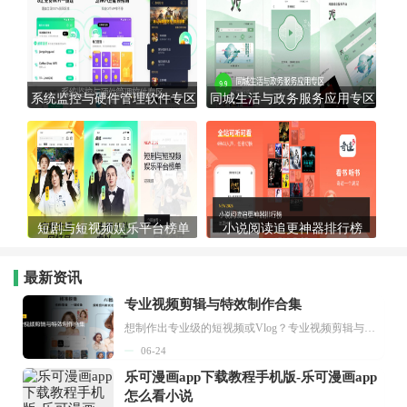
系统监控与硬件管理软件专区
同城生活与政务服务应用专区
短剧与短视频娱乐平台榜单
小说阅读追更神器排行榜
最新资讯
专业视频剪辑与特效制作合集
想制作出专业级的短视频或Vlog？专业视频剪辑与特效制作大全专题为你提供了从剪辑、抠像到特效包装的全套解决方案。无论是添加炫酷的片头、进行精准的视频抠图，还是制...
06-24
乐可漫画app下载教程手机版-乐可漫画app
怎么看小说