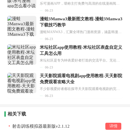
乐可漫画APP，堪称主打免费与高清的在线漫画阅读神器。其官方版提供海量完整版漫画资源，无论是国内漫画，还是日漫、韩漫、台漫、美漫等国外漫画，应有尽有，随时供你阅读。只需轻点一下，便能直接进入阅读界面。不仅如此，乐可漫画最新版本更新速度极快，在这里，你总能抢先看到全网一手漫画章节内容！...
06-23
漫蛙3Manwa3最新图文教程-漫蛙3Manwa3
下载技巧教学
漫蛙MANWA3，汇聚全球热门漫画资源，涵盖韩漫、欧美漫画、国漫等多种类型，题材丰富多样，全方位满足用户阅读喜好。它不仅是阅读平台，更是创作平台，为广大用户打造零门槛创作环境。...
06-23
米坛社区app使用教程-米坛社区表盘自定义
工具怎么用
米坛社区是专为钟表爱好者打造的交流平台。无论你是初涉钟表领域的普通爱好者，还是拥有多年收藏经验的资深玩家，都能在此找到属于自己的天地。 无需注册，就能轻松参与其中。通过专业的讨论论坛与丰富的交互功能，你可与世界各地的钟表爱好者畅快交流。若你钟情于钟表，米坛社区无疑是值得一试的理想之选。在这里，你能获取最新的手表资讯，交流见解，提升鉴赏品味，让每一块手表都成为收藏故事中重要的一部分。感兴趣的朋友，不要错过下载机会。...
06-23
天天影院观看电视剧app使用教程-天天影院
免费观看攻略大全
不少影视爱好者都在探寻天天影院观看电视剧的完整方法，结合最新平台使用规则，本篇新手入门攻略全面讲解观看渠道、检索流程、播放设置以及画面模式调整等实用内容。全文适配手机、电脑等主流设备，步骤简洁易懂，无论是初次使用的新手，还是想要优化观影体验的用户，都能参照内容快速上手，熟练掌握平台各项操作技巧，轻松畅享影视内容。...
06-23
相关下载
射击训练模拟器最新版v2.1.12
详情