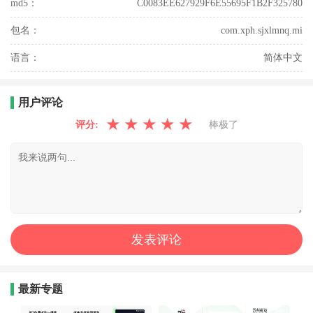
md5：
C0083EE627929F6E55695F1B2F325780
包名：
com.xph.sjxlmnq.mi
语言：
简体中文
用户评论
★
★
★
★
★
评分:
棒极了
最新专题