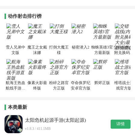
动作射击排行榜
雪人兄弟中
魔王之女戴
打倒大魔王
秘密潜入2
蜘蛛英雄3官
交错战线(内
文版
沫娜
様
方最新版
附兑换码大
全)最新免费
版
航海王热血
像素火影最
粉碎之路官
夺命侏罗纪
辉烬正版
维塔战士游
航线手游直
终版
方正版
安卓官方版
戏官方版
装版
本类最新
太阳危机起源手游(太阳起源)
详情
v1.8.3 / 411.1MB