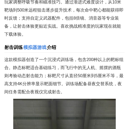
玩家调整呼吸节奏和瞄准技巧。通过渐进式难度设计，从10米
靶场到500米远程狙击逐步提升技术，每次命中靶心都能获得即
时反馈；支持自定义武器配件，包括8倍镜、消音器等专业装
备，让射击体验更贴近实战。喜欢挑战精准度的玩家现在就能
下载体验。
射击训练
模拟器游戏
介绍
这款模拟器创造了一个沉浸式训练场，包含200种以上的靶标组
合。静态标靶适合基础练习，而飞行中的无人机、摇摆的酒瓶
则考验动态射击能力；标靶尺寸从直径50厘米到5厘米不等，最
高支持4K分辨率显示靶面细节。训练场配备昼夜交替系统，夜
间任务需配合夜视仪完成射击。