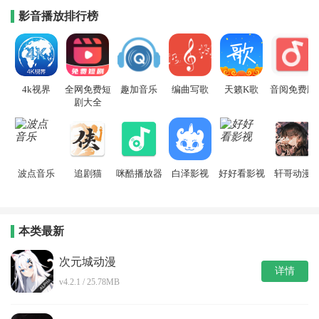
影音播放排行榜
4k视界
全网免费短
趣加音乐
编曲写歌
天籁K歌
音阅免费版
剧大全
波点音乐
追剧猫
咪酷播放器
白泽影视
好好看影视
轩哥动漫
本类最新
次元城动漫
详情
v4.2.1 / 25.78MB