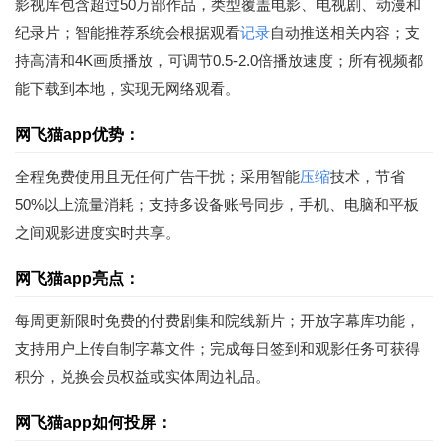
影视库包含超过50万部作品，类型覆盖电影、电视剧、动漫和
纪录片；智能推荐系统会根据观看
记录
自动推送相关内容；支
持高清和4K画质播放，可调节0.5-2.0倍播放速度；所有视频都
能下载到本地，实现无网络观看。
网飞猫app优势：
全程免费使用且无任何广告干扰；采用智能
压缩
技术，节省
50%以上流量消耗；支持多设备账号同步，手机、电脑和平板
之间观影进度实时共享。
网飞猫app亮点：
每周更新限时免费的付费剧集和院线新片；开放字幕库功能，
支持用户上传自制字幕文件；完成每日签到和观影任务可获得
积分，兑换会员权益或实体周边礼品。
网飞猫app如何投屏：