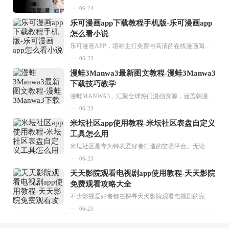
06-24
乐可漫画app下载教程手机版-乐可漫画app
怎么看小说
乐可漫画APP，堪称主打免费与高清的在线漫画阅读神器。其官方版提供海量完整版漫画资源，无论是国内漫画，还是日漫、韩漫、台漫、美漫等国外漫画，应有尽有，随时供你阅读。只需轻点一下，便能直接进入阅读界面。不仅如此，乐可漫画最新版本更新速度极快，在这里，你总能抢先看到全网一手漫画章节内容！...
06-23
漫蛙3Manwa3最新图文教程-漫蛙3Manwa3
下载技巧教学
漫蛙MANWA3，汇聚全球热门漫画资源，涵盖韩漫、欧美漫画、国漫等多种类型，题材丰富多样，全方位满足用户阅读喜好。它不仅是阅读平台，更是创作平台，为广大用户打造零门槛创作环境。...
06-23
米坛社区app使用教程-米坛社区表盘自定义
工具怎么用
米坛社区是专为钟表爱好者打造的交流平台。无论你是初涉钟表领域的普通爱好者，还是拥有多年收藏经验的资深玩家，都能在此找到属于自己的天地。 无需注册，就能轻松参与其中。通过专业的讨论论坛与丰富的交互功能，你可与世界各地的钟表爱好者畅快交流。若你钟情于钟表，米坛社区无疑是值得一试的理想之选。在这里，你能获取最新的手表资讯，交流见解，提升鉴赏品味，让每一块手表都成为收藏故事中重要的一部分。感兴趣的朋友，不要错过下载机会。...
06-23
天天影院观看电视剧app使用教程-天天影院
免费观看攻略大全
不少影视爱好者都在探寻天天影院观看电视剧的完整方法，结合最新平台使用规则，本篇新手入门攻略全面讲解观看渠道、检索流程、播放设置以及画面模式调整等实用内容。全文适配手机、电脑等主流设备，步骤简洁易懂，无论是初次使用的新手，还是想要优化观影体验的用户，都能参照内容快速上手，熟练掌握平台各项操作技巧，轻松畅享影视内容。...
06-23