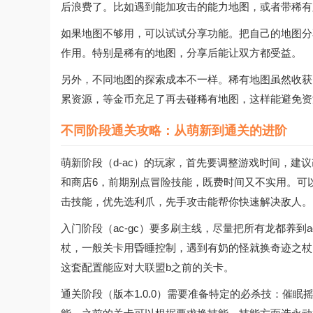
后浪费了。比如遇到能加攻击的能力地图，或者带稀有
如果地图不够用，可以试试分享功能。把自己的地图分
作用。特别是稀有的地图，分享后能让双方都受益。
另外，不同地图的探索成本不一样。稀有地图虽然收获
累资源，等金币充足了再去碰稀有地图，这样能避免资
不同阶段通关攻略：从萌新到通关的进阶
萌新阶段（d-ac）的玩家，首先要调整游戏时间，建议
和商店6，前期别点冒险技能，既费时间又不实用。可以
击技能，优先选利爪，先手攻击能帮你快速解决敌人。
入门阶段（ac-gc）要多刷主线，尽量把所有龙都养到
杖，一般关卡用昏睡控制，遇到有奶的怪就换奇迹之杖
这套配置能应对大联盟b之前的关卡。
通关阶段（版本1.0.0）需要准备特定的必杀技：催