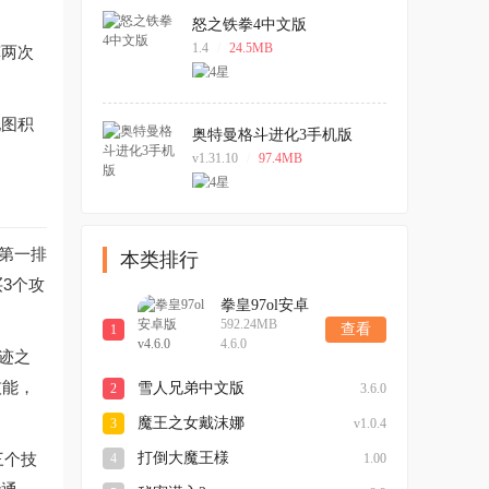
怒之铁拳4中文版
1.4
/
24.5MB
挥两次
地图积
奥特曼格斗进化3手机版
v1.31.10
/
97.4MB
点第一排
本类排行
3个攻
拳皇97ol安卓
592.24MB
版v4.6.0
查看
1
4.6.0
奇迹之
技能，
雪人兄弟中文版
2
3.6.0
魔王之女戴沫娜
3
v1.0.4
三个技
打倒大魔王様
4
1.00