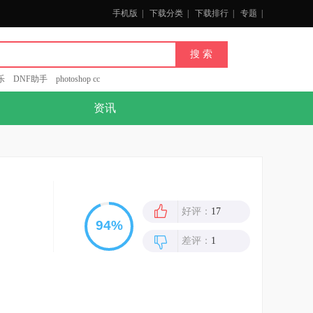
手机版
|
下载分类
|
下载排行
|
专题
|
乐
DNF助手
photoshop cc
资讯
好评：
17
差评：
1