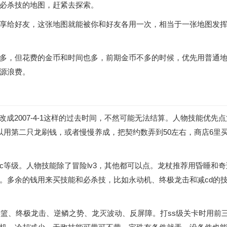
必杀技的地图，赶紧去探索。
享给好友，这张地图就能被你和好友各用一次，相当于一张地图发
多，但花费的金币和时间也多，前期金币不多的时候，优先用普通
源浪费。
改成2007-4-1这样的过去时间，不然可能无法结算。人物技能优先
用第二只龙刷钱，或者慢慢养成，把契约数弄到50左右，商店6里买
ac等级。人物技能除了冒险lv3，其他都可以点。龙杖推荐用昏睡和
。多余的钱用来买技能和必杀技，比如永动机、终极龙击和减cd的
眠摇篮、终极龙击、逆鳞之势、龙灭波动、反屏障。打ss级关卡时用前