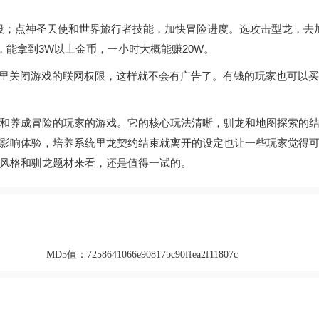
群殴；点神圣天使和世界旅行者技能，加快冒险进度。选攻击型龙，去
能拿到3W以上金币，一小时大概能赚20W。
设置里关闭游戏的联网权限，这样就不会有广告了。有钱的玩家也可以
和养成冒险的玩家的游戏。它的核心玩法清晰，驯龙和地图探索的
影响体验，培养系统里龙契约结束就离开的设定也让一些玩家觉得
风格和驯龙题材来看，还是值得一试的。
MD5值：
7258641066e90817bc90ffea2f11807c