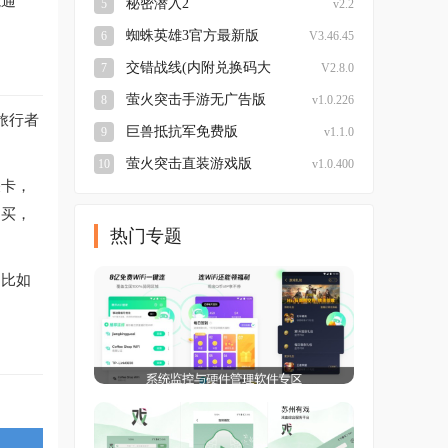
能通
秘密潜入2
5
v2.2
蜘蛛英雄3官方最新版
6
V3.46.45
交错战线(内附兑换码大
7
V2.8.0
全)最新免费版
萤火突击手游无广告版
8
v1.0.226
旅行者
巨兽抵抗军免费版
9
v1.1.0
萤火突击直装游戏版
10
v1.0.400
关卡，
多买，
热门专题
，比如