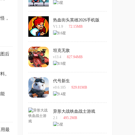
的怪，
热血街头英雄2026手机版
V1.1.9
/
72.15MB
坦克无敌
地图后
v13.4
/
827.94MB
材料。
代号新生
v0.6.105
/
929.81MB
同能
异形大战铁血战士游戏
2.1
/
495.2MB
不用最