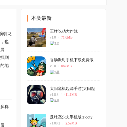
本类最新
王牌吃鸡大作战
演驯龙
v1.0
/
71.0MB
龙，也
和属
里找到
香肠派对手机下载免费版
富的地
v9.0
/
687MB
太阳危机起源手游(太阳起
源)
v1.8.3
/
411.1MB
更多稀
足球高尔夫手机版(Footy
Golf)
v1.00.2
/
2.59MB
加属