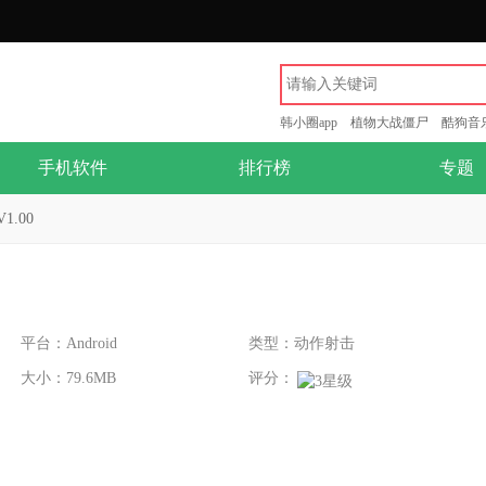
韩小圈app
植物大战僵尸
酷狗音
手机软件
排行榜
专题
.00
平台：Android
类型：动作射击
大小：79.6MB
评分：