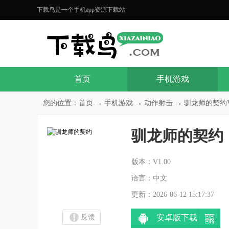
下载鸟是一个手机app资源下载站
首页
手机游戏
您的位置：
首页
→
手机游戏
→
动作射击
→ 驯龙师的契约V1
驯龙师的契约
分
版本：V1.00
语言：中文
更新：2026-06-12 15:17:37
反馈
安卓版下载