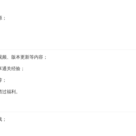
源；
视频、版本更新等内容；
享通关经验；
荐；
错过福利。
戏；