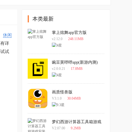
本类最新
掌上炫舞app官方版
、
休闲
v2.12.0
/
248.11MB
配有详
来试试
豌豆荚哔哔app(新游内测)
v2.0.0.21
/
17.8MB
画质怪兽版
V3.1.0
/
30.04MB
梦幻西游计算器工具箱游戏
安装包
V2.07.00
/
9.2MB