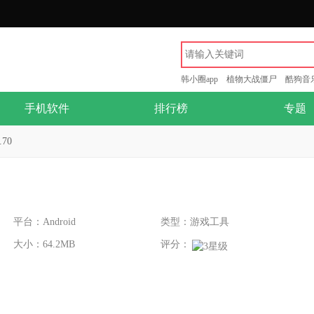
韩小圈app
植物大战僵尸
酷狗音
手机软件
排行榜
专题
.70
平台：Android
类型：游戏工具
大小：64.2MB
评分：