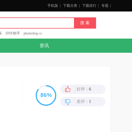
手机版
|
下载分类
|
下载排行
|
专题
|
乐
DNF助手
photoshop cc
资讯
好评：
6
差评：
1