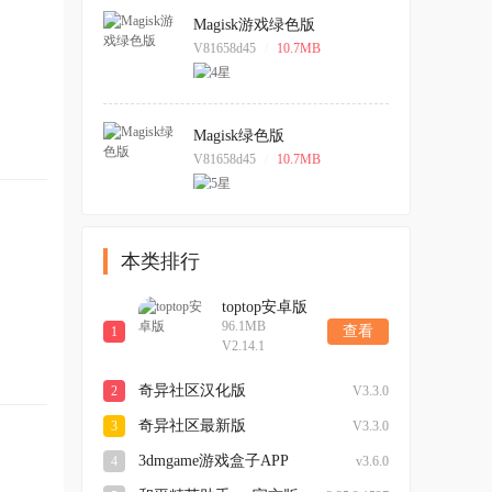
Magisk游戏绿色版
V81658d45
/
10.7MB
Magisk绿色版
V81658d45
/
10.7MB
本类排行
toptop安卓版
96.1MB
查看
1
V2.14.1
奇异社区汉化版
2
V3.3.0
奇异社区最新版
3
V3.3.0
3dmgame游戏盒子APP
4
v3.6.0