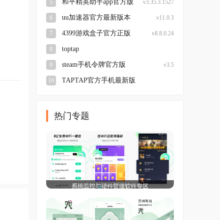
和平精英助手app官方版
5
v3.35.3.1527
(和平营地)
uu加速器官方最新版本
6
v11.0.3
4399游戏盒子官方正版
7
v8.8.0.24
toptap
8
v2.53.1-rel.100000
steam手机令牌官方版
9
v3.5
TAPTAP官方手机最新版
10
v2.51.3-rel.100000
热门专题