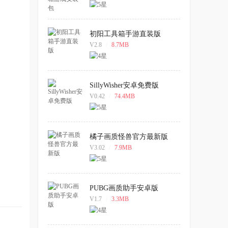
初阳工具箱手游直装版
V2.8
/
8.7MB
SillyWisher安卓免费版
V0.42
/
74.4MB
橘子画质怪兽官方最新版
V3.02
/
7.9MB
PUBG画质助手安卓版
V1.7
/
3.3MB