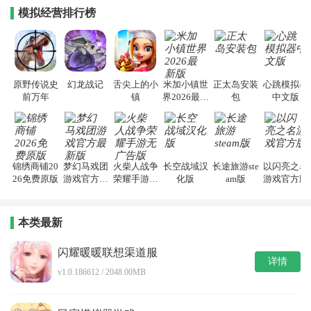
模拟经营排行榜
原野传说史
幻龙战记
舌尖上的小
米加小镇世
正太岛安装
心跳模拟器
前万年
镇
界2026最新
包
中文版
版
锦绣商铺20
梦幻马戏团
火柴人战争
长空战域汉
长途旅游ste
以闪亮之名
26免费原版
游戏官方最
荣耀手游无
化版
am版
游戏官方版
新版
广告版
本类最新
闪耀暖暖联想渠道服
详情
v1.0.186612 / 2048.00MB