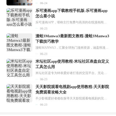
06-24
乐可漫画app下载教程手机版-乐可漫画app
怎么看小说
乐可漫画APP，堪称主打免费与高清的在线漫画阅读神器。其官方版提供海量完整版漫画资源，无论是国内漫画，还是日漫、韩漫、台漫、美漫等国外漫画，应有尽有，随时供你阅读。只需轻点一下，便能直接进入阅读界面。不仅如此，乐可漫画最新版本更新速度极快，在这里，你总能抢先看到全网一手漫画章节内容！...
06-23
漫蛙3Manwa3最新图文教程-漫蛙3Manwa3
下载技巧教学
漫蛙MANWA3，汇聚全球热门漫画资源，涵盖韩漫、欧美漫画、国漫等多种类型，题材丰富多样，全方位满足用户阅读喜好。它不仅是阅读平台，更是创作平台，为广大用户打造零门槛创作环境。...
06-23
米坛社区app使用教程-米坛社区表盘自定义
工具怎么用
米坛社区是专为钟表爱好者打造的交流平台。无论你是初涉钟表领域的普通爱好者，还是拥有多年收藏经验的资深玩家，都能在此找到属于自己的天地。 无需注册，就能轻松参与其中。通过专业的讨论论坛与丰富的交互功能，你可与世界各地的钟表爱好者畅快交流。若你钟情于钟表，米坛社区无疑是值得一试的理想之选。在这里，你能获取最新的手表资讯，交流见解，提升鉴赏品味，让每一块手表都成为收藏故事中重要的一部分。感兴趣的朋友，不要错过下载机会。...
06-23
天天影院观看电视剧app使用教程-天天影院
免费观看攻略大全
不少影视爱好者都在探寻天天影院观看电视剧的完整方法，结合最新平台使用规则，本篇新手入门攻略全面讲解观看渠道、检索流程、播放设置以及画面模式调整等实用内容。全文适配手机、电脑等主流设备，步骤简洁易懂，无论是初次使用的新手，还是想要优化观影体验的用户，都能参照内容快速上手，熟练掌握平台各项操作技巧，轻松畅享影视内容。...
06-23