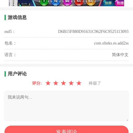
游戏信息
md5：
D6B15F880D91631C962F6C9525113093
包名：
com.elteks.es.add2ss
语言：
简体中文
用户评论
★
★
★
★
★
评分:
棒极了