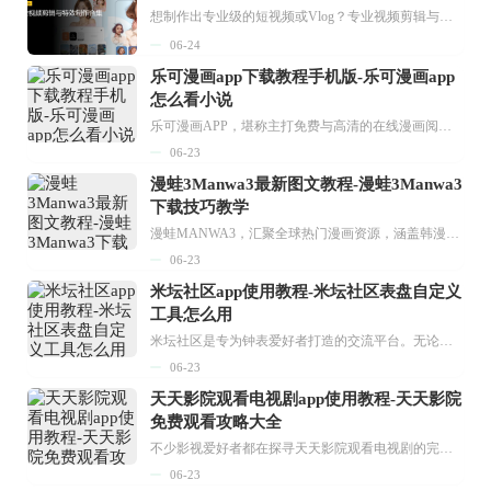
想制作出专业级的短视频或Vlog？专业视频剪辑与特效制作大全专题为你提供了从剪辑、抠像到特效包装的全套解决方案。无论是添加炫酷的片头、进行精准的视频抠图，还是制...
06-24
乐可漫画app下载教程手机版-乐可漫画app
怎么看小说
乐可漫画APP，堪称主打免费与高清的在线漫画阅读神器。其官方版提供海量完整版漫画资源，无论是国内漫画，还是日漫、韩漫、台漫、美漫等国外漫画，应有尽有，随时供你阅读。只需轻点一下，便能直接进入阅读界面。不仅如此，乐可漫画最新版本更新速度极快，在这里，你总能抢先看到全网一手漫画章节内容！...
06-23
漫蛙3Manwa3最新图文教程-漫蛙3Manwa3
下载技巧教学
漫蛙MANWA3，汇聚全球热门漫画资源，涵盖韩漫、欧美漫画、国漫等多种类型，题材丰富多样，全方位满足用户阅读喜好。它不仅是阅读平台，更是创作平台，为广大用户打造零门槛创作环境。...
06-23
米坛社区app使用教程-米坛社区表盘自定义
工具怎么用
米坛社区是专为钟表爱好者打造的交流平台。无论你是初涉钟表领域的普通爱好者，还是拥有多年收藏经验的资深玩家，都能在此找到属于自己的天地。 无需注册，就能轻松参与其中。通过专业的讨论论坛与丰富的交互功能，你可与世界各地的钟表爱好者畅快交流。若你钟情于钟表，米坛社区无疑是值得一试的理想之选。在这里，你能获取最新的手表资讯，交流见解，提升鉴赏品味，让每一块手表都成为收藏故事中重要的一部分。感兴趣的朋友，不要错过下载机会。...
06-23
天天影院观看电视剧app使用教程-天天影院
免费观看攻略大全
不少影视爱好者都在探寻天天影院观看电视剧的完整方法，结合最新平台使用规则，本篇新手入门攻略全面讲解观看渠道、检索流程、播放设置以及画面模式调整等实用内容。全文适配手机、电脑等主流设备，步骤简洁易懂，无论是初次使用的新手，还是想要优化观影体验的用户，都能参照内容快速上手，熟练掌握平台各项操作技巧，轻松畅享影视内容。...
06-23