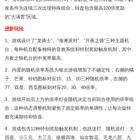
发条件为连续三次出现特殊组合，转盘包含最高100倍奖励
的"大满贯"区域。
进阶玩法
1、游戏设计了"龙骑士"、"海滩派对"、"月夜之狼"三种主题机
台，每种机台配备独特的音效系统和特别奖励触发机制，其中
月夜之狼机台的中奖率最高。
2、内置的随机倍率系统为每次游戏增加了不确定性，右侧的橘
子、芒果、铃铛图标对应10、15、20三种随机倍率，左侧的
77、双星、西瓜图标则对应20、30、40倍率。
3、游戏开始后上方的倍率灯会随机决定当前回合使用的倍率组
合，这种动态调整机制避免了固定赔率的单调性，让每次旋转
都充满期待和惊喜。
4、游戏包含12种特别奖励触发机制，包括送灯、随机送灯、大
四喜、小三元、大三元、纵横四海、仙女散花、天龙八部、九