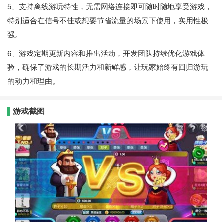
5、支持离线游玩特性，无需网络连接即可随时随地享受游戏，
特别适合在信号不佳或想要节省流量的场景下使用，实用性极
强。
6、游戏定期更新内容和推出活动，开发团队持续优化游戏体
验，确保了游戏的长期活力和新鲜感，让玩家始终有回归游玩
的动力和理由。
游戏截图