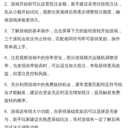
2、游戏开始前可以设置投注金额，新手建议采用分段投注法，
先从小额开始试玩，观察出奖规律后再逐步调整投注额度，确
保游戏体验更持久。
3、了解游戏的基本操作，点击屏幕下方的旋转按钮开始游戏，
三个滚轮会依次停止转动，匹配相同符号即可获得奖励，操作
简单易上手。
4、注意观察游戏中的倍率变化，部分游戏模式会随机调整倍
率，当发现倍率较高时，可以适当加大投注，争取获得更高收
益，但需注意控制风险。
5、充分利用游戏中的免费旋转机会，通常需要匹配特定符号组
合才能触发，建议在资金充足时适当增加投注，提高触发免费
旋转的概率。
6、游戏设有猜大小功能，在获得基础奖励后可以选择是否参
与，新手玩家建议先熟悉基础玩法，等对游戏有一定了解后再
尝试这个进阶功能。