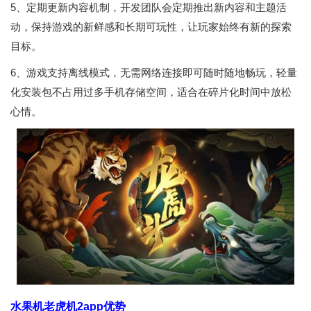
5、定期更新内容机制，开发团队会定期推出新内容和主题活
动，保持游戏的新鲜感和长期可玩性，让玩家始终有新的探索
目标。
6、游戏支持离线模式，无需网络连接即可随时随地畅玩，轻量
化安装包不占用过多手机存储空间，适合在碎片化时间中放松
心情。
水果机老虎机2app优势