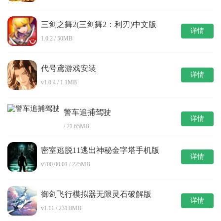
三剑之舞2(三剑舞2：利刃)中文版
详情
1.0.2 / 50MB
代号鸢游戏安装
详情
v1.0.4 / 1.1MB
警车追捕驾驶
详情
/ 71.65MB
密室逃脱11逃出神秘金字塔手机版
详情
v700.00.01 / 225MB
御剑飞行模拟器无限灵石破解版
详情
v1.11 / 231.8MB