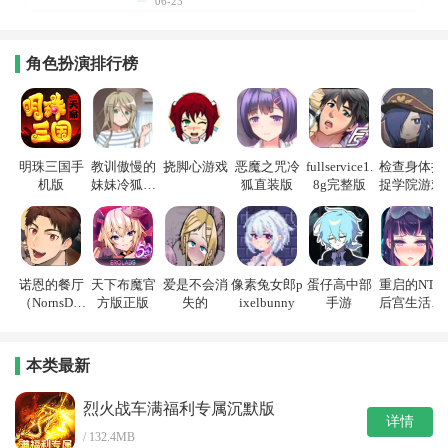
06-23
角色扮演排行榜
明珠三国手
教训傲慢的
挠脚心游戏
恶魔之咒冷
fullservice1.
检查身体捕
机版
妹妹冷狐游
狐直装版
8g完整版
捉学院游戏
戏
诺恩的餐厅
天下布魔官
爱是不会消
像素兔女郎p
蛋仔高中部
重启的NTR
（NornsDin
方版正版
失的
ixelbunny
手游
后宫生活游
e）
戏
本类最新
烈火战车满福利专属沉默版
详情
/ 132.4MB