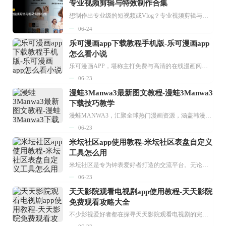
专业视频剪辑与特效制作合集
想制作出专业级的短视频或Vlog？专业视频剪辑与特效制作大全专题为你提供了从剪辑、抠像到特效包装的全套解决方案。无论是添加炫酷的片头、进行精准的视频抠图，还是制...
06-24
乐可漫画app下载教程手机版-乐可漫画app
怎么看小说
乐可漫画APP，堪称主打免费与高清的在线漫画阅读神器。其官方版提供海量完整版漫画资源，无论是国内漫画，还是日漫、韩漫、台漫、美漫等国外漫画，应有尽有，随时供你阅读。只需轻点一下，便能直接进入阅读界面。不仅如此，乐可漫画最新版本更新速度极快，在这里，你总能抢先看到全网一手漫画章节内容！...
06-23
漫蛙3Manwa3最新图文教程-漫蛙3Manwa3
下载技巧教学
漫蛙MANWA3，汇聚全球热门漫画资源，涵盖韩漫、欧美漫画、国漫等多种类型，题材丰富多样，全方位满足用户阅读喜好。它不仅是阅读平台，更是创作平台，为广大用户打造零门槛创作环境。...
06-23
米坛社区app使用教程-米坛社区表盘自定义
工具怎么用
米坛社区是专为钟表爱好者打造的交流平台。无论你是初涉钟表领域的普通爱好者，还是拥有多年收藏经验的资深玩家，都能在此找到属于自己的天地。 无需注册，就能轻松参与其中。通过专业的讨论论坛与丰富的交互功能，你可与世界各地的钟表爱好者畅快交流。若你钟情于钟表，米坛社区无疑是值得一试的理想之选。在这里，你能获取最新的手表资讯，交流见解，提升鉴赏品味，让每一块手表都成为收藏故事中重要的一部分。感兴趣的朋友，不要错过下载机会。...
06-23
天天影院观看电视剧app使用教程-天天影院
免费观看攻略大全
不少影视爱好者都在探寻天天影院观看电视剧的完整方法，结合最新平台使用规则，本篇新手入门攻略全面讲解观看渠道、检索流程、播放设置以及画面模式调整等实用内容。全文适配手机、电脑等主流设备，步骤简洁易懂，无论是初次使用的新手，还是想要优化观影体验的用户，都能参照内容快速上手，熟练掌握平台各项操作技巧，轻松畅享影视内容。...