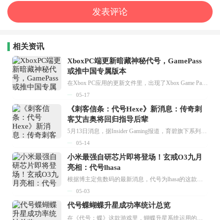
相关资讯
XboxPC端更新暗藏神秘代号，GamePass
或推中国专属版本
在Xbox PC应用的更新文件里，出现了Xbox Game Pass服务或许会拓展到中国市场的相关线索。有内部人士表示，代码中提到了一个叫“Saluki”的项目，这个项目和订阅服务在国内市场的适配工作有关。...
05-17
《刺客信条：代号Hexe》新消息：传奇刺
客艾吉奥将回归指导后辈
5月13日消息，据Insider Gaming报道，育碧旗下系列新作《刺客信条：代号Hexe》正处于开发阶段，而传奇主角艾吉奥·奥迪托雷将在这部作品中回归。此消息的来源是曾精准爆料《孤岛惊魂》等作品的泄密者Rogue。...
05-14
小米最强自研芯片即将登场！玄戒O3九月
亮相：代号lhasa
根据博主定焦数码的最新消息，代号为lhasa的这款芯片预计会在9月正式发布，这意味着小米在自研芯片领域跨出了关键的一步。...
05-03
代号蝶蝴蝶升星成功率统计总览
在《代号：蝶》这款游戏里，蝴蝶升星系统运用的是基础成功率加上失败累积补偿的机制，只要合理规划升星策略，就能有效提高资源的利用率。接下来小编会为大家分享代号蝶蝴蝶升星成功率的相关汇总，希望能对各位有所帮助。...