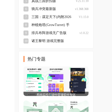
真战三国折扣版
5
V25.11.19
骑兵冲突最新版
6
v1.368.368
三国：谋定天下(内附2026
7
V1.15.0
兑换码大全)安卓版
种植炮塔(GrowTurret) 手
8
机最新版
v8.5.9 安卓版
排兵布阵游戏无广告版
9
v1.0.22
诸王黎明 游戏完整版
10
v1.9.96 安卓版
热门专题