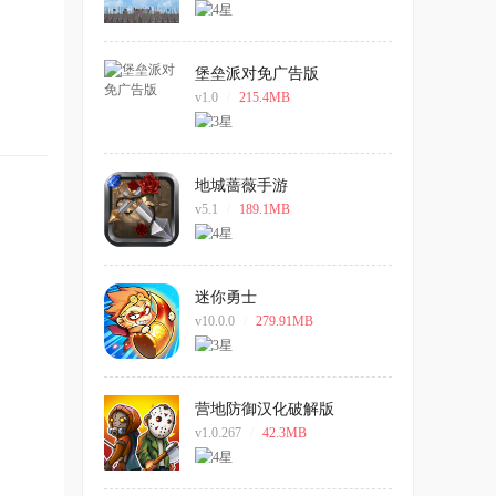
堡垒派对免广告版
v1.0
/
215.4MB
地城蔷薇手游
v5.1
/
189.1MB
迷你勇士
v10.0.0
/
279.91MB
营地防御汉化破解版
v1.0.267
/
42.3MB