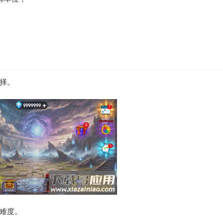
择。
难度。