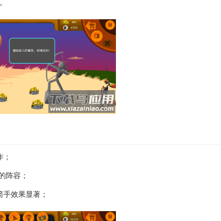
。
作；
2的阵容；
箭手效果显著；