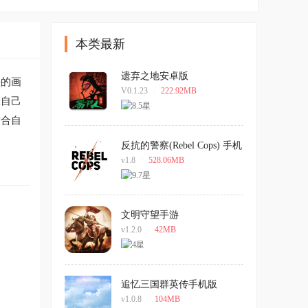
本类最新
遗弃之地安卓版
快的画
V0.1.23
/
222.92MB
张自己
适合自
反抗的警察(Rebel Cops) 手机
版
v1.8
/
528.06MB
文明守望手游
v1.2.0
/
42MB
追忆三国群英传手机版
v1.0.8
/
104MB