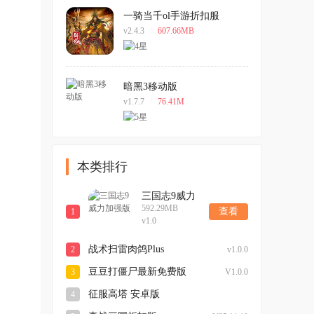
一骑当千ol手游折扣服
v2.4.3
/
607.66MB
暗黑3移动版
v1.7.7
/
76.41M
本类排行
三国志9威力
592.29MB
加强版
查看
1
v1.0
战术扫雷肉鸽Plus
2
v1.0.0
豆豆打僵尸最新免费版
3
V1.0.0
征服高塔 安卓版
4
v23.0.45 手机版