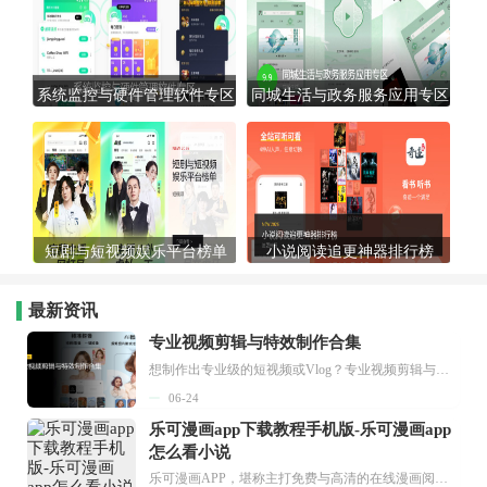
系统监控与硬件管理软件专区
同城生活与政务服务应用专区
短剧与短视频娱乐平台榜单
小说阅读追更神器排行榜
最新资讯
专业视频剪辑与特效制作合集
想制作出专业级的短视频或Vlog？专业视频剪辑与特效制作大全专题为你提供了从剪辑、抠像到特效包装的全套解决方案。无论是添加炫酷的片头、进行精准的视频抠图，还是制...
06-24
乐可漫画app下载教程手机版-乐可漫画app
怎么看小说
乐可漫画APP，堪称主打免费与高清的在线漫画阅读神器。其官方版提供海量完整版漫画资源，无论是国内漫画，还是日漫、韩漫、台漫、美漫等国外漫画，应有尽有，随时供你阅读。只需轻点一下，便能直接进入阅读界面。不仅如此，乐可漫画最新版本更新速度极快，在这里，你总能抢先看到全网一手漫画章节内容！...