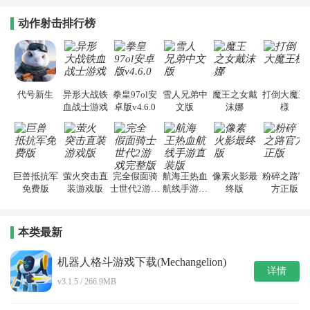
动作射击排行榜
代号新生
异形大战铁
拳皇97ol安
雪人兄弟中
魔王之女戴
打倒大魔王
血战士游戏
卓版v4.6.0
文版
沫娜
様
巨兽抵抗军
萤火突击直
完全假面骑
航海王热血
像素火影最
粉碎之路官
免费版
装游戏版
士世代2游戏
航线手游直
终版
方正版
完整版
装版
本类最新
机器人格斗游戏下载(Mechangelion)
详情
v3.1.5 / 266.9MB