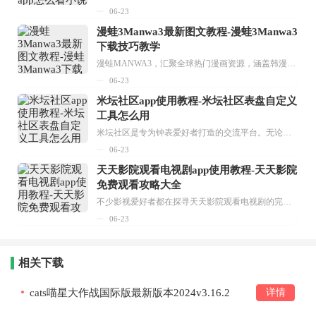
06-23
漫蛙3Manwa3最新图文教程-漫蛙3Manwa3
下载技巧教学
漫蛙MANWA3，汇聚全球热门漫画资源，涵盖韩漫、欧美漫画、国漫等多种类型，题材丰富多样，全方位满足用户阅读喜好。它不仅是阅读平台，更是创作平台，为广大用户打造零门槛创作环境。...
06-23
米坛社区app使用教程-米坛社区表盘自定义
工具怎么用
米坛社区是专为钟表爱好者打造的交流平台。无论你是初涉钟表领域的普通爱好者，还是拥有多年收藏经验的资深玩家，都能在此找到属于自己的天地。 无需注册，就能轻松参与其中。通过专业的讨论论坛与丰富的交互功能，你可与世界各地的钟表爱好者畅快交流。若你钟情于钟表，米坛社区无疑是值得一试的理想之选。在这里，你能获取最新的手表资讯，交流见解，提升鉴赏品味，让每一块手表都成为收藏故事中重要的一部分。感兴趣的朋友，不要错过下载机会。...
06-23
天天影院观看电视剧app使用教程-天天影院
免费观看攻略大全
不少影视爱好者都在探寻天天影院观看电视剧的完整方法，结合最新平台使用规则，本篇新手入门攻略全面讲解观看渠道、检索流程、播放设置以及画面模式调整等实用内容。全文适配手机、电脑等主流设备，步骤简洁易懂，无论是初次使用的新手，还是想要优化观影体验的用户，都能参照内容快速上手，熟练掌握平台各项操作技巧，轻松畅享影视内容。...
06-23
相关下载
cats喵星大作战国际版最新版本2024v3.16.2
详情