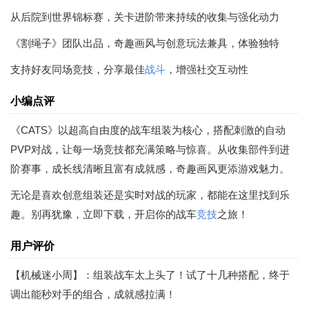
从后院到世界锦标赛，关卡进阶带来持续的收集与强化动力
《割绳子》团队出品，奇趣画风与创意玩法兼具，体验独特
支持好友同场竞技，分享最佳
战斗
，增强社交互动性
小编点评
《CATS》以超高自由度的战车组装为核心，搭配刺激的自动
PVP对战，让每一场竞技都充满策略与惊喜。从收集部件到进
阶赛事，成长线清晰且富有成就感，奇趣画风更添游戏魅力。
无论是喜欢创意组装还是实时对战的玩家，都能在这里找到乐
趣。别再犹豫，立即下载，开启你的战车
竞技
之旅！
用户评价
【机械迷小周】：组装战车太上头了！试了十几种搭配，终于
调出能秒对手的组合，成就感拉满！