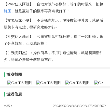
【PVP狂人阿凯】：自动对战节奏刚好，等车的时候来一把超
解压
，就是赢箱子的概率再高点就好了！
【零氪玩家小夏】：不充钱也能玩，慢慢攒部件升级，就是后
期关卡有点难，得研究攻略才行~
【社交达人莉莉】：和闺蜜组队打锦标赛，输了一起吐槽，赢
了分享战车，互动感超棒！
【手残党阿杰】：操作简单，不用手速也能玩，就是初期部件
少，得耐心攒箱子解锁新东西。
游戏截图
游戏信息
md5：
2394cb320c46a3a30c0f4175b5d9567b