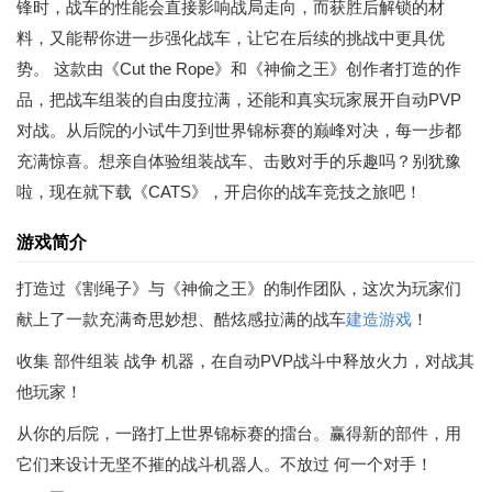
锋时，战车的性能会直接影响战局走向，而获胜后解锁的材
料，又能帮你进一步强化战车，让它在后续的挑战中更具优
势。 这款由《Cut the Rope》和《神偷之王》创作者打造的作
品，把战车组装的自由度拉满，还能和真实玩家展开自动PVP
对战。从后院的小试牛刀到世界锦标赛的巅峰对决，每一步都
充满惊喜。想亲自体验组装战车、击败对手的乐趣吗？别犹豫
啦，现在就下载《CATS》，开启你的战车竞技之旅吧！
游戏简介
打造过《割绳子》与《神偷之王》的制作团队，这次为玩家们
献上了一款充满奇思妙想、酷炫感拉满的战车
建造游戏
！
收集 部件组装 战争 机器，在自动PVP战斗中释放火力，对战其
他玩家！
从你的后院，一路打上世界锦标赛的擂台。赢得新的部件，用
它们来设计无坚不摧的战斗机器人。不放过 何一个对手！