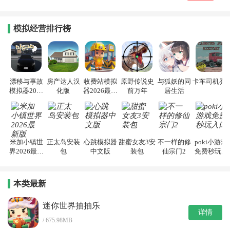
模拟经营排行榜
漂移与事故
房产达人汉
收费站模拟
原野传说史
与狐妖的同
卡车司机乔3
模拟器2026
化版
器2026最新
前万年
居生活
手机版
版
米加小镇世
正太岛安装
心跳模拟器
甜蜜女友3安
不一样的修
poki小游戏
界2026最新
包
中文版
装包
仙宗门2
免费秒玩入
版
口
本类最新
迷你世界抽抽乐
详情
/ 675.98MB