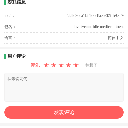
游戏信息
md5：
fddba96ca1f5fba0c8aeae32ffb9eef9
包名：
dovi.tycoon.idle.medieval.town
语言：
简体中文
用户评论
★
★
★
★
★
评分:
棒极了