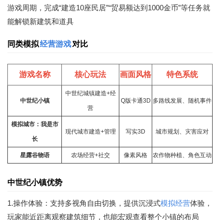
游戏周期，完成“建造10座民居”“贸易额达到1000金币”等任务就
能解锁新建筑和道具
同类模拟
经营游戏
对比
游戏名称
核心玩法
画面风格
特色系统
中世纪城镇建造+经
中世纪小镇
Q版卡通3D
多路线发展、随机事件
营
模拟城市：我是市
现代城市建造+管理
写实3D
城市规划、灾害应对
长
星露谷物语
农场经营+社交
像素风格
农作物种植、角色互动
中世纪小镇优势
1.操作体验：支持多视角自由切换，提供沉浸式
模拟经营
体验，
玩家能近距离观察建筑细节，也能宏观查看整个小镇的布局