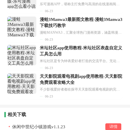
乐可漫画APP，堪称主打免费与高清的在线漫画阅读神器。其官方版提供海量完整版漫画资源，无论是国内漫画，还是日漫、韩漫、台漫、美漫等国外漫画，应有尽有，随时供你阅读。只需轻点一下，便能直接进入阅读界面。不仅如此，乐可漫画最新版本更新速度极快，在这里，你总能抢先看到全网一手漫画章节内容！...
06-23
漫蛙3Manwa3最新图文教程-漫蛙3Manwa3
下载技巧教学
漫蛙MANWA3，汇聚全球热门漫画资源，涵盖韩漫、欧美漫画、国漫等多种类型，题材丰富多样，全方位满足用户阅读喜好。它不仅是阅读平台，更是创作平台，为广大用户打造零门槛创作环境。...
06-23
米坛社区app使用教程-米坛社区表盘自定义
工具怎么用
米坛社区是专为钟表爱好者打造的交流平台。无论你是初涉钟表领域的普通爱好者，还是拥有多年收藏经验的资深玩家，都能在此找到属于自己的天地。 无需注册，就能轻松参与其中。通过专业的讨论论坛与丰富的交互功能，你可与世界各地的钟表爱好者畅快交流。若你钟情于钟表，米坛社区无疑是值得一试的理想之选。在这里，你能获取最新的手表资讯，交流见解，提升鉴赏品味，让每一块手表都成为收藏故事中重要的一部分。感兴趣的朋友，不要错过下载机会。...
06-23
天天影院观看电视剧app使用教程-天天影院
免费观看攻略大全
不少影视爱好者都在探寻天天影院观看电视剧的完整方法，结合最新平台使用规则，本篇新手入门攻略全面讲解观看渠道、检索流程、播放设置以及画面模式调整等实用内容。全文适配手机、电脑等主流设备，步骤简洁易懂，无论是初次使用的新手，还是想要优化观影体验的用户，都能参照内容快速上手，熟练掌握平台各项操作技巧，轻松畅享影视内容。...
06-23
相关下载
休闲中世纪小镇游戏v1.1.23
详情