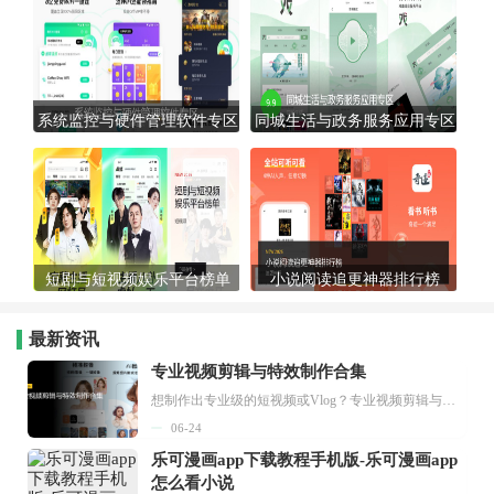
系统监控与硬件管理软件专区
同城生活与政务服务应用专区
短剧与短视频娱乐平台榜单
小说阅读追更神器排行榜
最新资讯
专业视频剪辑与特效制作合集
想制作出专业级的短视频或Vlog？专业视频剪辑与特效制作大全专题为你提供了从剪辑、抠像到特效包装的全套解决方案。无论是添加炫酷的片头、进行精准的视频抠图，还是制...
06-24
乐可漫画app下载教程手机版-乐可漫画app
怎么看小说