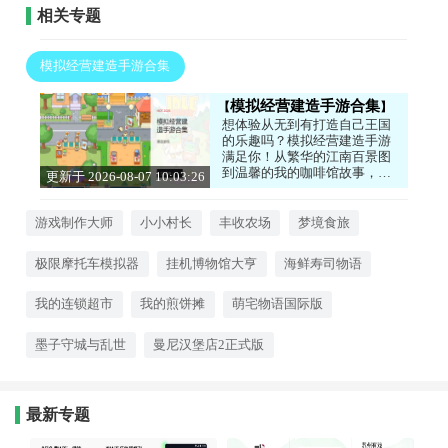
相关专题
模拟经营建造手游合集
模拟经营建造手游合集
想体验从无到有打造自己王国
的乐趣吗？模拟经营建造手游
满足你！从繁华的江南百景图
到温馨的我的咖啡馆故事，从
更新于 2026-08-07 10:03:26
充满童趣的宝宝庄园到充满挑
战的双点医院模拟器，每一款
都能让你化身管理者，规划布
游戏制作大师
小小村长
丰收农场
梦境食旅
局、发展经济、解锁新设施。
享受运筹帷幄的成就感，打造
极限摩托车模拟器
挂机博物馆大亨
海鲜寿司物语
独一无二的专属世界。感兴趣
的话，就来下载试试看吧！
我的连锁超市
我的煎饼摊
萌宅物语国际版
墨子守城与乱世
曼尼汉堡店2正式版
最新专题