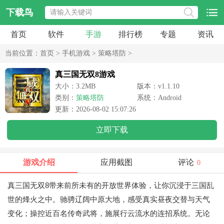
下载鸟
首页
软件
手游
排行榜
专题
资讯
当前位置：
首页
>
手机游戏
>
策略塔防
>
真三国无双8游戏
大小：3.2MB
版本：v1.1.10
类别：
策略塔防
系统：Android
更新：2026-08-02 15:07:26
立即下载
游戏介绍
应用截图
评论
0
真三国无双8带来前所未有的开放世界体验，让你沉浸于三国乱
世的烽火之中。驰骋辽阔中原大地，感受真实昼夜交替与天气
变化；操控近百名传奇武将，施展行云流水的连招系统。无论