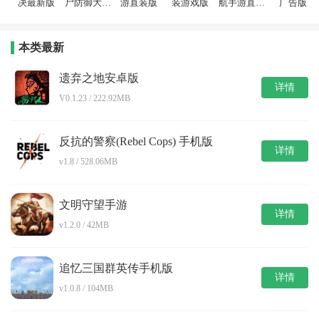
决最新版
尸防御大作
游直装版
装游戏版
航手游直装
广告版
战游戏安装
版
包
本类最新
遗弃之地安卓版
详情
V0.1.23 / 222.92MB
反抗的警察(Rebel Cops) 手机版
详情
v1.8 / 528.06MB
文明守望手游
详情
v1.2.0 / 42MB
追忆三国群英传手机版
详情
v1.0.8 / 104MB