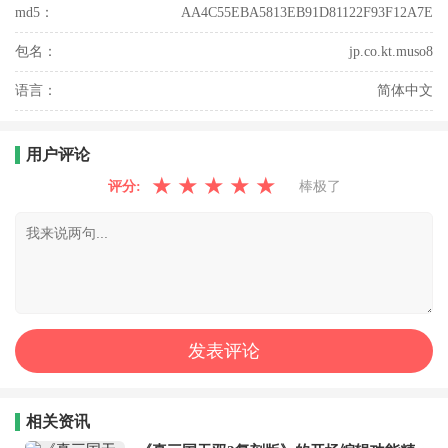
md5：
AA4C55EBA5813EB91D81122F93F12A7E
包名：
jp.co.kt.muso8
语言：
简体中文
用户评论
★
★
★
★
★
评分:
棒极了
相关资讯