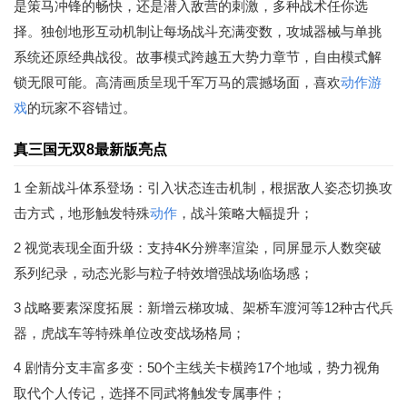
是策马冲锋的畅快，还是潜入敌营的刺激，多种战术任你选
择。独创地形互动机制让每场战斗充满变数，攻城器械与单挑
系统还原经典战役。故事模式跨越五大势力章节，自由模式解
锁无限可能。高清画质呈现千军万马的震撼场面，喜欢
动作游
戏
的玩家不容错过。
真三国无双8最新版亮点
1 全新战斗体系登场：引入状态连击机制，根据敌人姿态切换攻
击方式，地形触发特殊
动作
，战斗策略大幅提升；
2 视觉表现全面升级：支持4K分辨率渲染，同屏显示人数突破
系列纪录，动态光影与粒子特效增强战场临场感；
3 战略要素深度拓展：新增云梯攻城、架桥车渡河等12种古代兵
器，虎战车等特殊单位改变战场格局；
4 剧情分支丰富多变：50个主线关卡横跨17个地域，势力视角
取代个人传记，选择不同武将触发专属事件；