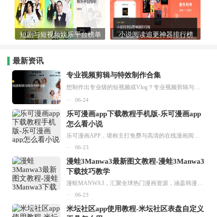
短剧与短视频娱乐平台榜单
小说阅读追更神器排行榜
最新资讯
专业视频剪辑与特效制作合集
想制作出专业级的短视频或Vlog？专业视频剪辑与特效制作大全专题为你提供了从剪辑、抠像到特效包装的全套解决方案。无论是添加炫酷的片头、进行精准的视频抠图，还是制...
06-24
乐可漫画app下载教程手机版-乐可漫画app
怎么看小说
乐可漫画APP，堪称主打免费与高清的在线漫画阅读神器。其官方版提供海量完整版漫画资源，无论是国内漫画，还是日漫、韩漫、台漫、美漫等国外漫画，应有尽有，随时供你阅读。只需轻点一下，便能直接进入阅读界面。不仅如此，乐可漫画最新版本更新速度极快，在这里，你总能抢先看到全网一手漫画章节内容！...
06-23
漫蛙3Manwa3最新图文教程-漫蛙3Manwa3
下载技巧教学
漫蛙MANWA3，汇聚全球热门漫画资源，涵盖韩漫、欧美漫画、国漫等多种类型，题材丰富多样，全方位满足用户阅读喜好。它不仅是阅读平台，更是创作平台，为广大用户打造零门槛创作环境。...
06-23
米坛社区app使用教程-米坛社区表盘自定义