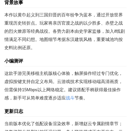
背景故事
本作以黄巾起义到三国归晋的百年纷争为蓝本，通过开放世界
重现历史转折点。玩家将亲历官渡之战的以少胜多、赤壁之战
的烈火燎原等经典战役。各势力剧本由史学家监修，加入if线剧
情满足不同幻想。地图细节考据东汉建筑风格，重要城池均按
史料比例还原。
小编测评
这款手游完美移植主机版核心体验，触屏操作经过专门优化，
虚拟按键支持自定义布局。云游戏技术实现移动端高清画质，
但需保持15Mbps以上网络稳定。建议搭配手柄获得最佳操作
感，新手可从简单难度逐步适应
战斗
节奏。
更新日志
当前版本优化了低配设备渲染效率，新增赵云专属剧情章节；