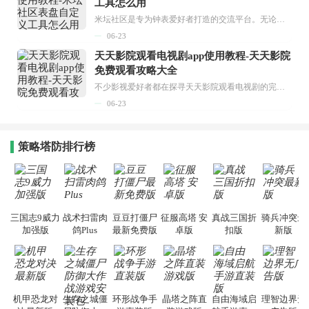
工具怎么用
米坛社区是专为钟表爱好者打造的交流平台。无论你是初涉钟表领域的普通爱好者，还是拥有多年收藏经验的资深玩家，都能在此找到属于自己的天地。 无需注册，就能轻松参与其中。通过专业的讨论论坛与丰富的交互功能，你可与世界各地的钟表爱好者畅快交流。若你钟情于钟表，米坛社区无疑是值得一试的理想之选。在这里，你能获取最新的手表资讯，交流见解，提升鉴赏品味，让每一块手表都成为收藏故事中重要的一部分。感兴趣的朋友，不要错过下载机会。...
06-23
天天影院观看电视剧app使用教程-天天影院
免费观看攻略大全
不少影视爱好者都在探寻天天影院观看电视剧的完整方法，结合最新平台使用规则，本篇新手入门攻略全面讲解观看渠道、检索流程、播放设置以及画面模式调整等实用内容。全文适配手机、电脑等主流设备，步骤简洁易懂，无论是初次使用的新手，还是想要优化观影体验的用户，都能参照内容快速上手，熟练掌握平台各项操作技巧，轻松畅享影视内容。...
06-23
策略塔防排行榜
三国志9威力
战术扫雷肉
豆豆打僵尸
征服高塔 安
真战三国折
骑兵冲突最
加强版
鸽Plus
最新免费版
卓版
扣版
新版
机甲恐龙对
生存之城僵
环形战争手
晶塔之阵直
自由海域启
理智边界无