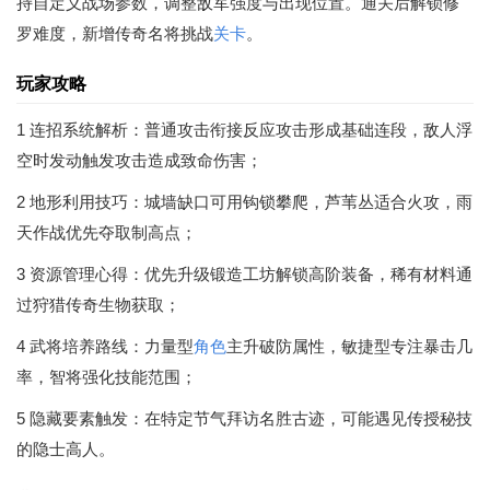
持自定义战场参数，调整敌军强度与出现位置。通关后解锁修
罗难度，新增传奇名将挑战
关卡
。
玩家攻略
1 连招系统解析：普通攻击衔接反应攻击形成基础连段，敌人浮
空时发动触发攻击造成致命伤害；
2 地形利用技巧：城墙缺口可用钩锁攀爬，芦苇丛适合火攻，雨
天作战优先夺取制高点；
3 资源管理心得：优先升级锻造工坊解锁高阶装备，稀有材料通
过狩猎传奇生物获取；
4 武将培养路线：力量型
角色
主升破防属性，敏捷型专注暴击几
率，智将强化技能范围；
5 隐藏要素触发：在特定节气拜访名胜古迹，可能遇见传授秘技
的隐士高人。