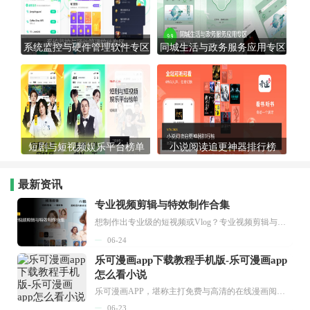
系统监控与硬件管理软件专区
同城生活与政务服务应用专区
短剧与短视频娱乐平台榜单
小说阅读追更神器排行榜
最新资讯
专业视频剪辑与特效制作合集
想制作出专业级的短视频或Vlog？专业视频剪辑与特效制作大全专题为你提供了从剪辑、抠像到特效包装的全套解决方案。无论是添加炫酷的片头、进行精准的视频抠图，还是制...
06-24
乐可漫画app下载教程手机版-乐可漫画app
怎么看小说
乐可漫画APP，堪称主打免费与高清的在线漫画阅读神器。其官方版提供海量完整版漫画资源，无论是国内漫画，还是日漫、韩漫、台漫、美漫等国外漫画，应有尽有，随时供你阅读。只需轻点一下，便能直接进入阅读界面。不仅如此，乐可漫画最新版本更新速度极快，在这里，你总能抢先看到全网一手漫画章节内容！...
06-23