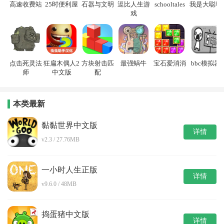
高速收费站
25时便利屋
石器与文明
逗比人生游
schooltales
我是大聪明
戏
点击死灵法
狂扁木偶人2
方块射击匹
最强蜗牛
宝石爱消消
bbc模拟器
师
中文版
配
本类最新
黏黏世界中文版
详情
v2.3 / 27.76MB
一小时人生正版
详情
v9.6.0 / 48MB
捣蛋猪中文版
详情