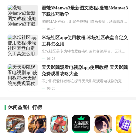
漫蛙3Manwa3最新图文教程-漫蛙3Manwa3
下载技巧教学
漫蛙MANWA3，汇聚全球热门漫画资源，涵盖韩漫、欧美漫画、国漫等多种类型，题材丰富多样，全方位满足用户阅读喜好。它不仅是阅读平台，更是创作平台，为广大用户打造零门槛创作环境。...
06-23
米坛社区app使用教程-米坛社区表盘自定义
工具怎么用
米坛社区是专为钟表爱好者打造的交流平台。无论你是初涉钟表领域的普通爱好者，还是拥有多年收藏经验的资深玩家，都能在此找到属于自己的天地。 无需注册，就能轻松参与其中。通过专业的讨论论坛与丰富的交互功能，你可与世界各地的钟表爱好者畅快交流。若你钟情于钟表，米坛社区无疑是值得一试的理想之选。在这里，你能获取最新的手表资讯，交流见解，提升鉴赏品味，让每一块手表都成为收藏故事中重要的一部分。感兴趣的朋友，不要错过下载机会。...
06-23
天天影院观看电视剧app使用教程-天天影院
免费观看攻略大全
不少影视爱好者都在探寻天天影院观看电视剧的完整方法，结合最新平台使用规则，本篇新手入门攻略全面讲解观看渠道、检索流程、播放设置以及画面模式调整等实用内容。全文适配手机、电脑等主流设备，步骤简洁易懂，无论是初次使用的新手，还是想要优化观影体验的用户，都能参照内容快速上手，熟练掌握平台各项操作技巧，轻松畅享影视内容。...
06-23
休闲益智排行榜