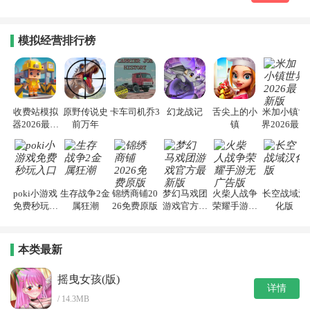
模拟经营排行榜
收费站模拟
原野传说史
卡车司机乔3
幻龙战记
舌尖上的小
米加小镇世
器2026最新
前万年
镇
界2026最新
版
版
poki小游戏
生存战争2金
锦绣商铺20
梦幻马戏团
火柴人战争
长空战域汉
免费秒玩入
属狂潮
26免费原版
游戏官方最
荣耀手游无
化版
口
新版
广告版
本类最新
摇曳女孩(版)
详情
/ 14.3MB