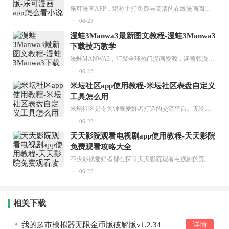
乐可漫画APP，堪称主打免费与高清的在线漫画阅读神器。其官方版提供海量完整版漫画资源，无论是国内漫画，还是日漫、韩漫、台漫、美漫等国外漫画，应有尽有，随时供你阅读。只需轻点一下，便能直接进入阅读界面。不仅如此，乐可漫画最新版本更新速度极快，在这里，你总能抢先看到全网一手漫画章节内容！...
06-23
漫蛙3Manwa3最新图文教程-漫蛙3Manwa3
下载技巧教学
漫蛙MANWA3，汇聚全球热门漫画资源，涵盖韩漫、欧美漫画、国漫等多种类型，题材丰富多样，全方位满足用户阅读喜好。它不仅是阅读平台，更是创作平台，为广大用户打造零门槛创作环境。...
06-23
米坛社区app使用教程-米坛社区表盘自定义
工具怎么用
米坛社区是专为钟表爱好者打造的交流平台。无论你是初涉钟表领域的普通爱好者，还是拥有多年收藏经验的资深玩家，都能在此找到属于自己的天地。 无需注册，就能轻松参与其中。通过专业的讨论论坛与丰富的交互功能，你可与世界各地的钟表爱好者畅快交流。若你钟情于钟表，米坛社区无疑是值得一试的理想之选。在这里，你能获取最新的手表资讯，交流见解，提升鉴赏品味，让每一块手表都成为收藏故事中重要的一部分。感兴趣的朋友，不要错过下载机会。...
06-23
天天影院观看电视剧app使用教程-天天影院
免费观看攻略大全
不少影视爱好者都在探寻天天影院观看电视剧的完整方法，结合最新平台使用规则，本篇新手入门攻略全面讲解观看渠道、检索流程、播放设置以及画面模式调整等实用内容。全文适配手机、电脑等主流设备，步骤简洁易懂，无论是初次使用的新手，还是想要优化观影体验的用户，都能参照内容快速上手，熟练掌握平台各项操作技巧，轻松畅享影视内容。...
06-23
相关下载
我的超市模拟器无限金币版破解版v1.2.34
详情