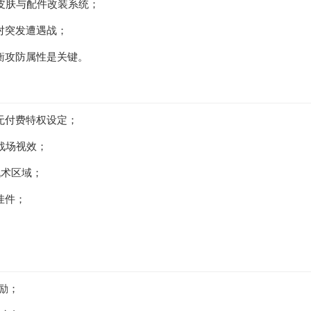
皮肤与配件改装系统；
对突发遭遇战；
衡攻防属性是关键。
无付费特权设定；
战场视效；
战术区域；
挂件；
励；