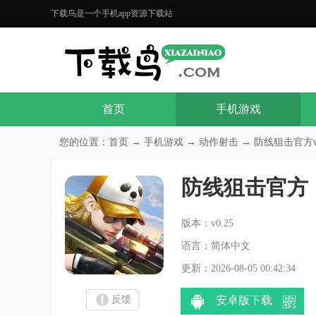
下载鸟是一个手机app资源下载站
首页
手机游戏
您的位置：
首页
→
手机游戏
→
动作射击
→ 防线狙击官方v0
防线狙击官方
分
版本：v0.25
语言：简体中文
更新：2026-08-05 00:42:34
反馈
安卓版下载