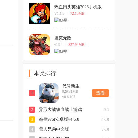
热血街头英雄2026手机版
V1.1.9
/
72.15MB
坦克无敌
v13.4
/
827.94MB
本类排行
代号新生
929.81MB
查看
1
v0.6.105
异形大战铁血战士游戏
2
2.1
拳皇97ol安卓版v4.6.0
3
4.6.0
雪人兄弟中文版
4
3.6.0