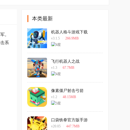
本类最新
机器人格斗游戏下载
敌军。
(Mechangelion)
v3.1.5
/
266.9MB
射击系
飞行机器人之战
v1.3
/
67.7MB
像素僵尸射击弓箭
v1.2
/
48.15MB
口袋铁拳官方版手游
v20.05
/
447.7MB