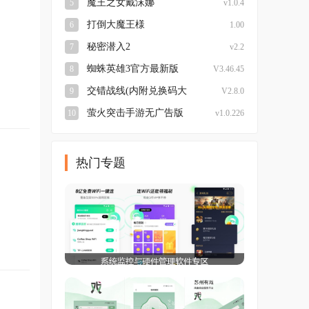
魔王之女戴沫娜
5
v1.0.4
打倒大魔王様
6
1.00
秘密潜入2
7
v2.2
蜘蛛英雄3官方最新版
8
V3.46.45
交错战线(内附兑换码大
9
V2.8.0
全)最新免费版
萤火突击手游无广告版
10
v1.0.226
热门专题