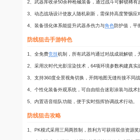
2、武器库收录50余种枪械装备，通过战斗可解锁稀有
3、动态战场设计使敌人随机刷新，需保持高度警惕应
4、装备强化体系能提升武器杀伤力与
角色
防护值，平
防线狙击手游特色
1、全免费
竞技
机制，所有武器均通过对战成就解锁，
2、采用次时代光影渲染技术，64项环境参数构建真实
3、支持360度全景视角切换，开阔地图无缝衔接不同
4、个性化装备外观系统，可自由组合迷彩涂装与战术
5、内置语音组队功能，便于实时指挥协调战术行动。
防线狙击攻略
1、PK模式采用三局两胜制，胜利方可获得双倍资源奖