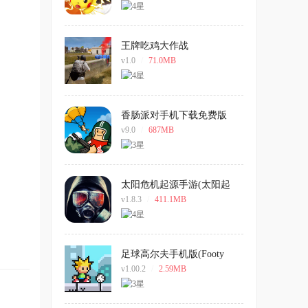
王牌吃鸡大作战
v1.0
/
71.0MB
香肠派对手机下载免费版
v9.0
/
687MB
太阳危机起源手游(太阳起
源)
v1.8.3
/
411.1MB
足球高尔夫手机版(Footy
Golf)
v1.00.2
/
2.59MB