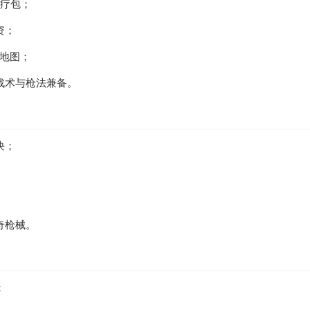
医疗包；
资；
小地图；
战术与枪法兼备。
决；
；
奇枪械。
；