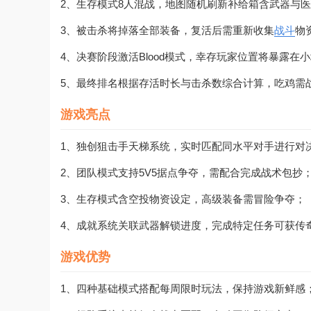
2、生存模式8人混战，地图随机刷新补给箱含武器与
3、被击杀将掉落全部装备，复活后需重新收集
战斗
物
4、决赛阶段激活Blood模式，幸存玩家位置将暴露在
5、最终排名根据存活时长与击杀数综合计算，吃鸡需
游戏亮点
1、独创狙击手天梯系统，实时匹配同水平对手进行对
2、团队模式支持5V5据点争夺，需配合完成战术包抄
3、生存模式含空投物资设定，高级装备需冒险争夺；
4、成就系统关联武器解锁进度，完成特定任务可获传
游戏优势
1、四种基础模式搭配每周限时玩法，保持游戏新鲜感