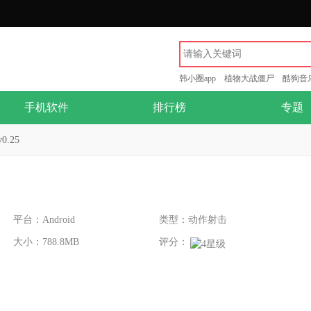
韩小圈app
植物大战僵尸
酷狗音
手机软件
排行榜
专题
.25
平台：Android
类型：动作射击
大小：788.8MB
评分：