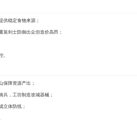
船提供稳定食物来源；
，重装剑士防御出众但造价高昂；
控。
矿山保障资源产出；
养骑兵，工坊制造攻城器械；
成立体防线；
。