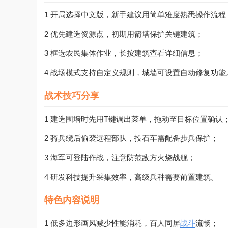
1 开局选择中文版，新手建议用简单难度熟悉操作流程
2 优先建造资源点，初期用箭塔保护关键建筑；
3 框选农民集体作业，长按建筑查看详细信息；
4 战场模式支持自定义规则，城墙可设置自动修复功能
战术技巧分享
1 建造围墙时先用T键调出菜单，拖动至目标位置确认
2 骑兵绕后偷袭远程部队，投石车需配备步兵保护；
3 海军可登陆作战，注意防范敌方火烧战舰；
4 研发科技提升采集效率，高级兵种需要前置建筑。
特色内容说明
1 低多边形画风减少性能消耗，百人同屏
战斗
流畅；