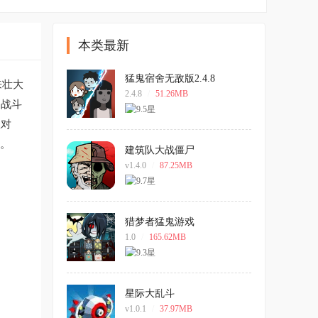
本类最新
猛鬼宿舍无敌版2.4.8
来壮大
2.4.8
/
51.26MB
的战斗
队对
战。
建筑队大战僵尸
v1.4.0
/
87.25MB
猎梦者猛鬼游戏
1.0
/
165.62MB
星际大乱斗
v1.0.1
/
37.97MB