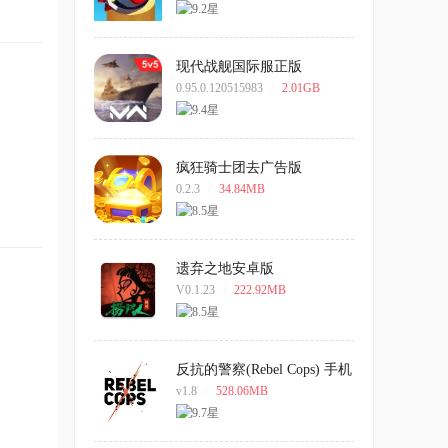
现代战舰国际服正版
0.95.0.120515983
/
2.01GB
疯狂骑士团去广告版
0.2.3
/
34.84MB
遗弃之地安卓版
V0.1.23
/
222.92MB
反抗的警察(Rebel Cops) 手机
版
v1.8
/
528.06MB