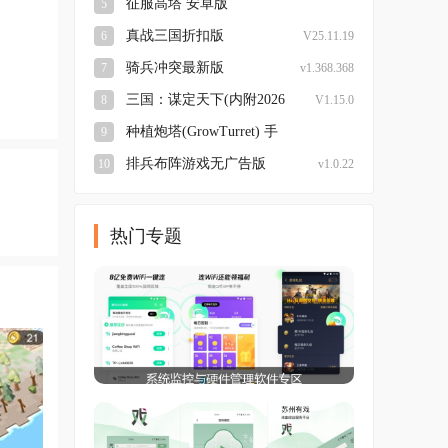
征服高塔 安卓版
5
v23.0.45 手机版
真战三国折扣版
6
V25.11.19
骑兵冲突最新版
7
v1.368.368
三国：谋定天下(内附2026
8
V1.15.0
兑换码大全)安卓版
种植炮塔(GrowTurret) 手
9
机最新版
v8.5.9 安卓版
排兵布阵游戏无广告版
10
v1.0.22
热门专题