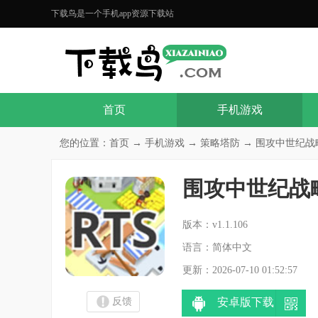
下载鸟是一个手机app资源下载站
首页
手机游戏
您的位置：
首页
→
手机游戏
→
策略塔防
→ 围攻中世纪战略最新版
围攻中世纪战略最新
分
版本：v1.1.106
语言：简体中文
更新：2026-07-10 01:52:57
反馈
安卓版下载