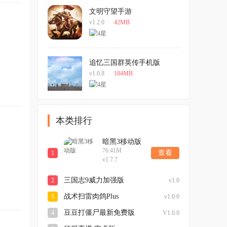
文明守望手游
v1.2.0
/
42MB
追忆三国群英传手机版
v1.0.8
/
104MB
本类排行
暗黑3移动版
76.41M
查看
1
v1.7.7
三国志9威力加强版
2
v1.0
战术扫雷肉鸽Plus
3
v1.0.0
豆豆打僵尸最新免费版
4
V1.0.0