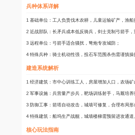
兵种体系详解
1 基础单位：工人负责伐木农耕，儿童运输矿产，渔
2 近战部队：长矛兵成本低反骑兵，剑士克制弓箭手
3 远程单位：弓箭手适合骚扰，弩炮专攻城防；
4 特殊兵种：骑士机动性强，投石车范围杀伤需谨慎操
建造系统解析
1 经济建筑：市中心训练工人，房屋增加人口，农场
2 军事设施：兵营量产步兵，靶场训练射手，马厩培
3 防御工事：箭塔自动攻击，城墙可修复，合理布局形
4 特殊建筑：船坞生产战舰，城墙楼梯需预留进攻通道
核心玩法指南