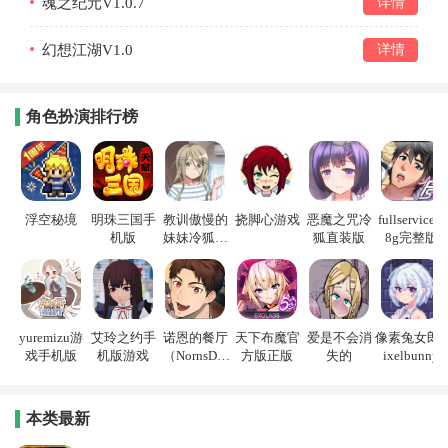
魂之纪元V1.0.7
详情
幻想江湖V1.0
详情
角色扮演排行榜
浮空秘境
明珠三国手
教训傲慢的
挠脚心游戏
恶魔之咒冷
fullservice1.
机版
妹妹冷狐游
狐直装版
8g完整版
戏
yuremizu游
艾玲之约手
诺恩的餐厅
天下布魔官
爱是不会消
像素兔女郎p
戏手机版
机版游戏
（NornsDin
方版正版
失的
ixelbunny
e）
本类最新