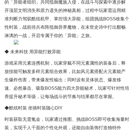
的「异能者组织」共同抵御魔族入侵，在战斗与探索中逐步解
开顶层文明消失和原力遗失的神秘真相，过程中玩家需运用精
准判断力驾驭酷炫机甲、掌控强大异能，组团挑战BOSS收集个
性时装，战前排兵布阵抵御异界魔物，在末世史诗中打出酣畅
淋漓的一战，开启专属于你的「异能」之旅。
◆ 未来科技 用异能打败异能
游戏采用元素连携机制，玩家穿戴不同元素属性的装备后，释
放技能可触发多样元素组合效果，比如风元素搭配火元素能产
生爆炸伤害，带来爆发性输出；同时设有灵体状态、爆发移
速、必然暴击、吸取BOSS能力四大异能秘术，玩家可针对性培
养提升秘术等级，让每场战斗的节奏与结果都尽在掌握。
◆酷炫时装 坐骑时装随心DIY
时装获取无需氪金，玩家通过推图、挑战BOSS即可收集海量时
装，实现千人千面的个性化外观，还能自由装饰打造独特外