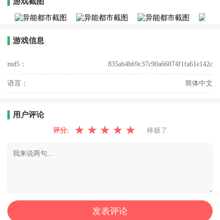
游戏截图
游戏信息
md5：
835ab4b69c37c90a66074f1fa61e142c
语言：
简体中文
用户评论
★
★
★
★
★
评分:
棒极了