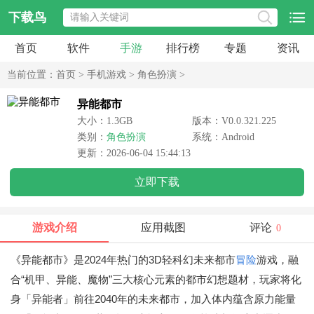
下载鸟
首页
软件
手游
排行榜
专题
资讯
当前位置：
首页
>
手机游戏
>
角色扮演
>
异能都市
大小：1.3GB
版本：V0.0.321.225
类别：
角色扮演
系统：Android
更新：2026-06-04 15:44:13
立即下载
游戏介绍
应用截图
评论
0
《异能都市》是2024年热门的3D轻科幻未来都市
冒险
游戏，融
合“机甲、异能、魔物”三大核心元素的都市幻想题材，玩家将化
身「异能者」前往2040年的未来都市，加入体内蕴含原力能量