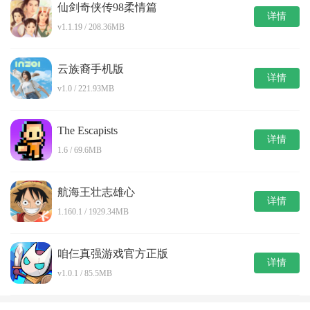
仙剑奇侠传98柔情篇
详情
v1.1.19 / 208.36MB
云族裔手机版
详情
v1.0 / 221.93MB
The Escapists
详情
1.6 / 69.6MB
航海王壮志雄心
详情
1.160.1 / 1929.34MB
咱仨真强游戏官方正版
详情
v1.0.1 / 85.5MB