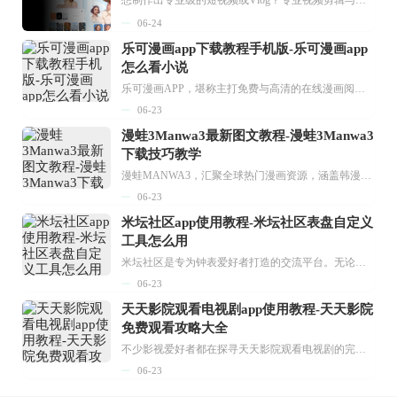
想制作出专业级的短视频或Vlog？专业视频剪辑与特效制作大全专题为你提供了从剪辑、抠像到特效包装的全套解决方案。无论是添加炫酷的片头、进行精准的视频抠图，还是制...
06-24
乐可漫画app下载教程手机版-乐可漫画app
怎么看小说
乐可漫画APP，堪称主打免费与高清的在线漫画阅读神器。其官方版提供海量完整版漫画资源，无论是国内漫画，还是日漫、韩漫、台漫、美漫等国外漫画，应有尽有，随时供你阅读。只需轻点一下，便能直接进入阅读界面。不仅如此，乐可漫画最新版本更新速度极快，在这里，你总能抢先看到全网一手漫画章节内容！...
06-23
漫蛙3Manwa3最新图文教程-漫蛙3Manwa3
下载技巧教学
漫蛙MANWA3，汇聚全球热门漫画资源，涵盖韩漫、欧美漫画、国漫等多种类型，题材丰富多样，全方位满足用户阅读喜好。它不仅是阅读平台，更是创作平台，为广大用户打造零门槛创作环境。...
06-23
米坛社区app使用教程-米坛社区表盘自定义
工具怎么用
米坛社区是专为钟表爱好者打造的交流平台。无论你是初涉钟表领域的普通爱好者，还是拥有多年收藏经验的资深玩家，都能在此找到属于自己的天地。 无需注册，就能轻松参与其中。通过专业的讨论论坛与丰富的交互功能，你可与世界各地的钟表爱好者畅快交流。若你钟情于钟表，米坛社区无疑是值得一试的理想之选。在这里，你能获取最新的手表资讯，交流见解，提升鉴赏品味，让每一块手表都成为收藏故事中重要的一部分。感兴趣的朋友，不要错过下载机会。...
06-23
天天影院观看电视剧app使用教程-天天影院
免费观看攻略大全
不少影视爱好者都在探寻天天影院观看电视剧的完整方法，结合最新平台使用规则，本篇新手入门攻略全面讲解观看渠道、检索流程、播放设置以及画面模式调整等实用内容。全文适配手机、电脑等主流设备，步骤简洁易懂，无论是初次使用的新手，还是想要优化观影体验的用户，都能参照内容快速上手，熟练掌握平台各项操作技巧，轻松畅享影视内容。...
06-23