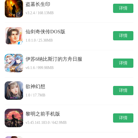
盗墓长生印
详情
v3.2.4 / 168.13MB
仙剑奇侠传DOS版
详情
1.0.1.0 / 25.38MB
伊苏6纳比斯汀的方舟日服
详情
v6.1.6 / 999.98MB
欲神幻想
详情
1.0 / 17.7MB
黎明之前手机版
详情
v5.45.141.183.0 / 642.9MB