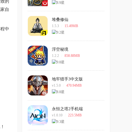
细致的
玩家自
堆叠修仙
1.5.3
/
15.49MB
过程中
浮空秘境
1.2.2
/
858.88MB
地牢猎手3中文版
v1.5.0
/
470.94MB
永恒之塔2手机端
v1.0.10
/
223.5MB
呢！