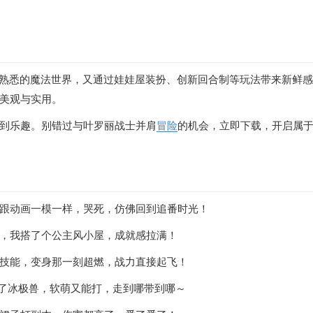
丝熟悉的魔法世界，又通过娃娃屋装扮、创新回合制等玩法带来新鲜
美观与实用。
到乐趣。别错过与叶罗丽战士并肩
冒险
的机会，立即下载，开启属
跟动画一模一样，哭死，仿佛回到追番时光！
，我搭了个公主风小屋，成就感拉满！
技能，变身那一刻超燃，战力直接起飞！
服了冰极兽，软萌又能打，走到哪带到哪～