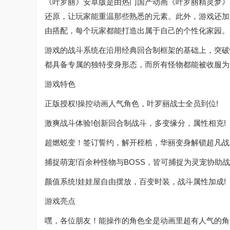
《叶罗丽》安卓版是由热门国产动画《叶罗丽精灵梦》
还原，让玩家能重温那些熟悉的元素。此外，游戏还加
由搭配，每个玩家都能打造出属于自己的个性化家园。
游戏的战斗系统在沿用经典回合制框架的基础上，突破
都具备专属的独特变身形态，而所有怪物都能被收服为
游戏特色
正版授权!操控动画人气角色，叶罗丽战士全员到位!
激爽战斗体验!创新回合制战斗，多变缘分，属性相克!
超燃蜕变！签订誓约，解开桎梏，华丽变身解锁超凡战
捕捉萌宠!百余种怪物与BOSS，皆可捕捉为灵宠协助战
颜值系统!娃娃屋自由摆放，百变时装，战斗属性加成!
游戏亮点
嘿，各位朋友！能操作的角色全是动画里超有人气的角