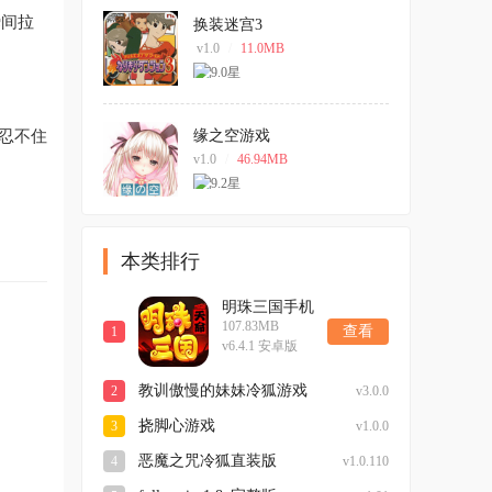
瞬间拉
换装迷宫3
v1.0
/
11.0MB
忍不住
缘之空游戏
v1.0
/
46.94MB
本类排行
明珠三国手机
107.83MB
版
查看
1
v6.4.1 安卓版
教训傲慢的妹妹冷狐游戏
2
v3.0.0
挠脚心游戏
3
v1.0.0
恶魔之咒冷狐直装版
4
v1.0.110