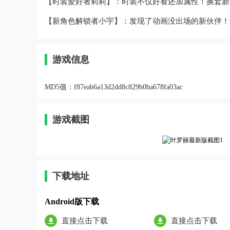
【时装爱好者莉莉】：时装不仅好看还加属性！换套新
【新角色解锁者小宇】：发现了动画没出场的新伙伴！
游戏信息
MD5值：
f87eab6a13d2dd8c829b0ba678fa03ac
游戏截图
下载地址
Android版下载
直接点击下载
直接点击下载