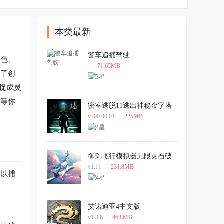
本类最新
警车追捕驾驶
角色、
/
71.65MB
入了创
捉成灵
伴等你
密室逃脱11逃出神秘金字塔
手机版
v700.00.01
/
225MB
御剑飞行模拟器无限灵石破
解版
v1.11
/
231.8MB
可以捕
艾诺迪亚4中文版
v1.3.6
/
46.8MB