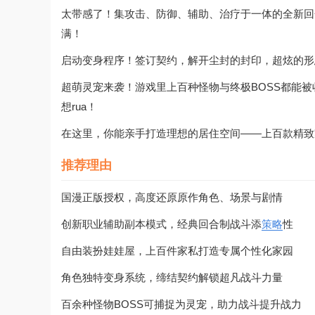
太带感了！集攻击、防御、辅助、治疗于一体的全新回
满！
启动变身程序！签订契约，解开尘封的封印，超炫的形
超萌灵宠来袭！游戏里上百种怪物与终极BOSS都能
想rua！
在这里，你能亲手打造理想的居住空间——上百款精致
推荐理由
国漫正版授权，高度还原原作角色、场景与剧情
创新职业辅助副本模式，经典回合制战斗添
策略
性
自由装扮娃娃屋，上百件家私打造专属个性化家园
角色独特变身系统，缔结契约解锁超凡战斗力量
百余种怪物BOSS可捕捉为灵宠，助力战斗提升战力