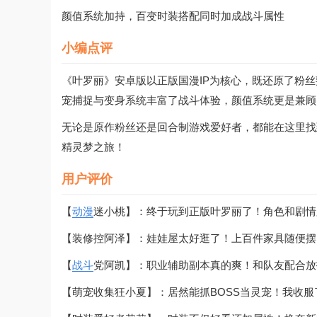
颜值系统加持，百变时装搭配同时加成战斗属性
小编点评
《叶罗丽》安卓版以正版国漫IP为核心，既还原了粉
宠捕捉与变身系统丰富了战斗体验，颜值系统更是兼顾
无论是原作粉丝还是回合制游戏爱好者，都能在这里找
精灵梦之旅！
用户评价
【
动漫
迷小桃】：终于玩到正版叶罗丽了！角色和剧情
【装修控阿泽】：娃娃屋太好逛了！上百件家具随便摆
【
战斗
党阿凯】：职业辅助副本真的爽！和队友配合放
【萌宠收集狂小夏】：居然能抓BOSS当灵宠！我收