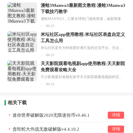
漫蛙3Manwa3最新图文教程-漫蛙3Manwa3
下载技巧教学
漫蛙MANWA3，汇聚全球热门漫画资源，涵盖韩漫、欧美漫画、国漫等多种类型，题材丰富多样，全方位满足用户阅读喜好。它不仅是阅读平台，更是创作平台，为广大用户打造零门槛创作环境。...
06-23
米坛社区app使用教程-米坛社区表盘自定义
工具怎么用
米坛社区是专为钟表爱好者打造的交流平台。无论你是初涉钟表领域的普通爱好者，还是拥有多年收藏经验的资深玩家，都能在此找到属于自己的天地。 无需注册，就能轻松参与其中。通过专业的讨论论坛与丰富的交互功能，你可与世界各地的钟表爱好者畅快交流。若你钟情于钟表，米坛社区无疑是值得一试的理想之选。在这里，你能获取最新的手表资讯，交流见解，提升鉴赏品味，让每一块手表都成为收藏故事中重要的一部分。感兴趣的朋友，不要错过下载机会。...
06-23
天天影院观看电视剧app使用教程-天天影院
免费观看攻略大全
不少影视爱好者都在探寻天天影院观看电视剧的完整方法，结合最新平台使用规则，本篇新手入门攻略全面讲解观看渠道、检索流程、播放设置以及画面模式调整等实用内容。全文适配手机、电脑等主流设备，步骤简洁易懂，无论是初次使用的新手，还是想要优化观影体验的用户，都能参照内容快速上手，熟练掌握平台各项操作技巧，轻松畅享影视内容。...
06-23
相关下载
迷你世界破解版2020无限迷你币v0.46.1
详情
贪吃蛇大作战无敌破解版v4.4.10.2
详情