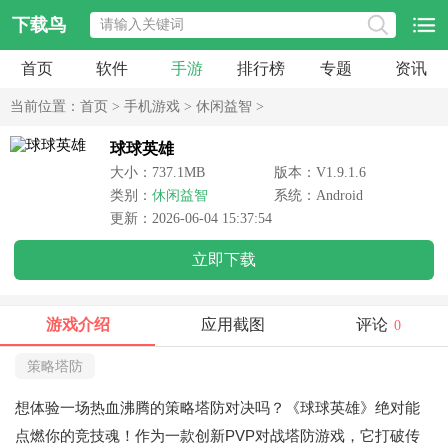
下载鸟
首页
软件
手游
排行榜
专题
资讯
当前位置：
首页
>
手机游戏
>
休闲益智
>
球球英雄
大小：737.1MB
版本：V1.9.1.6
类别：
休闲益智
系统：Android
更新：2026-06-04 15:37:54
立即下载
游戏介绍
应用截图
评论
0
策略塔防
想体验一场热血沸腾的策略塔防对决吗？《球球英雄》绝对能
点燃你的竞技魂！作为一款创新PVP对战塔防游戏，它打破传