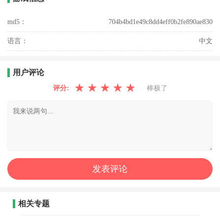
md5：
704b4bd1e49c8dd4eff0b2fe890ae830
语言：
中文
用户评论
★
★
★
★
★
评分:
棒极了
相关专题