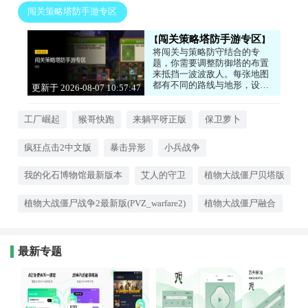
闯关策略塔防手游专区
闯关策略塔防手游专区
将闯关与策略防守结合的专
题，你需要调整防御塔的布置
来抵挡一波波敌人。每张地图
都有不同的路线与地形，设计
更新于 2026-08-07 10:57:47
出最优布局才能完美通关。过
程中可以解锁新单位、升级炮
塔，还需要针对不同敌人调整
工厂崛起
猴哥快跑
来躺平呀正版
保卫萝卜
策略。这类游戏非常考验大局
观和临场应变能力，每一关都
疯狂点击2中文版
暴击异形
小兵战争
需要思考与微操。关卡设计丰
富且难度曲线合理，成就感满
满。有需求的朋友们快来下载
我的化石博物馆最新版本
艾人的守卫
植物大战僵尸贝塔版
试试看吧！
植物大战僵尸战争2最新版(PVZ_warfare2)
植物大战僵尸融合
最新专题