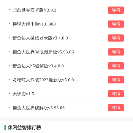
凹凸世界安卓版V3.0.3
详情
棒球大师手游v1.6.300
详情
猎鱼达人微信登录版v3.4.0.0
详情
捕鱼大世界3d版最新版v5.93.06
详情
猎鱼达人h5破解版v3.4.0.0
详情
贪吃蛇大作战2023最新版v5.6.0
详情
天珠变v1.5
详情
捕鱼大世界破解版v5.93.06
详情
休闲益智排行榜