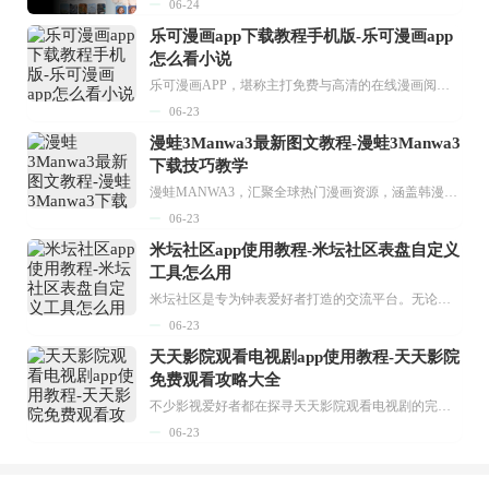
06-24
乐可漫画app下载教程手机版-乐可漫画app
怎么看小说
乐可漫画APP，堪称主打免费与高清的在线漫画阅读神器。其官方版提供海量完整版漫画资源，无论是国内漫画，还是日漫、韩漫、台漫、美漫等国外漫画，应有尽有，随时供你阅读。只需轻点一下，便能直接进入阅读界面。不仅如此，乐可漫画最新版本更新速度极快，在这里，你总能抢先看到全网一手漫画章节内容！...
06-23
漫蛙3Manwa3最新图文教程-漫蛙3Manwa3
下载技巧教学
漫蛙MANWA3，汇聚全球热门漫画资源，涵盖韩漫、欧美漫画、国漫等多种类型，题材丰富多样，全方位满足用户阅读喜好。它不仅是阅读平台，更是创作平台，为广大用户打造零门槛创作环境。...
06-23
米坛社区app使用教程-米坛社区表盘自定义
工具怎么用
米坛社区是专为钟表爱好者打造的交流平台。无论你是初涉钟表领域的普通爱好者，还是拥有多年收藏经验的资深玩家，都能在此找到属于自己的天地。 无需注册，就能轻松参与其中。通过专业的讨论论坛与丰富的交互功能，你可与世界各地的钟表爱好者畅快交流。若你钟情于钟表，米坛社区无疑是值得一试的理想之选。在这里，你能获取最新的手表资讯，交流见解，提升鉴赏品味，让每一块手表都成为收藏故事中重要的一部分。感兴趣的朋友，不要错过下载机会。...
06-23
天天影院观看电视剧app使用教程-天天影院
免费观看攻略大全
不少影视爱好者都在探寻天天影院观看电视剧的完整方法，结合最新平台使用规则，本篇新手入门攻略全面讲解观看渠道、检索流程、播放设置以及画面模式调整等实用内容。全文适配手机、电脑等主流设备，步骤简洁易懂，无论是初次使用的新手，还是想要优化观影体验的用户，都能参照内容快速上手，熟练掌握平台各项操作技巧，轻松畅享影视内容。...
06-23