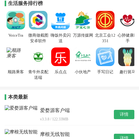
生活服务排行榜
VoiceTra
微商做截图
嗨饭外卖闪
万源传媒网
北京工会12
心肺健康助
安卓软件
送
351
手
顺路乘客
青牛外卖配
乐点点
小伙地产
手写日记
趣行斑马
送端
本类最新
爱婺源客户端
详情
v3.3.8 / 122.33MB
摩根无线智能
详情