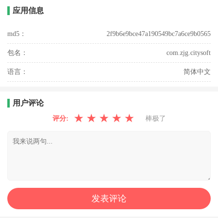
应用信息
md5：
2f9b6e9bce47a190549bc7a6ce9b0565
包名：
com.zjg.citysoft
语言：
简体中文
用户评论
★
★
★
★
★
评分:
棒极了