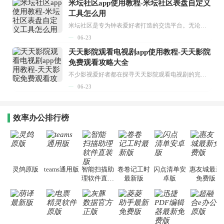
米坛社区app使用教程-米坛社区表盘自定义
工具怎么用
米坛社区是专为钟表爱好者打造的交流平台。无论你是初涉钟表领域的普通爱好者，还是拥有多年收藏经验的资深玩家，都能在此找到属于自己的天地。 无需注册，就能轻松参与其中。通过专业的讨论论坛与丰富的交互功能，你可与世界各地的钟表爱好者畅快交流。若你钟情于钟表，米坛社区无疑是值得一试的理想之选。在这里，你能获取最新的手表资讯，交流见解，提升鉴赏品味，让每一块手表都成为收藏故事中重要的一部分。感兴趣的朋友，不要错过下载机会。...
06-23
天天影院观看电视剧app使用教程-天天影院
免费观看攻略大全
不少影视爱好者都在探寻天天影院观看电视剧的完整方法，结合最新平台使用规则，本篇新手入门攻略全面讲解观看渠道、检索流程、播放设置以及画面模式调整等实用内容。全文适配手机、电脑等主流设备，步骤简洁易懂，无论是初次使用的新手，还是想要优化观影体验的用户，都能参照内容快速上手，熟练掌握平台各项操作技巧，轻松畅享影视内容。...
06-23
效率办公排行榜
灵鸽原版
teams通用版
智能扫描助
卷卷记工时
闪点清单安
惠友城最新
理软件直装
最新版
卓版
免费版
版