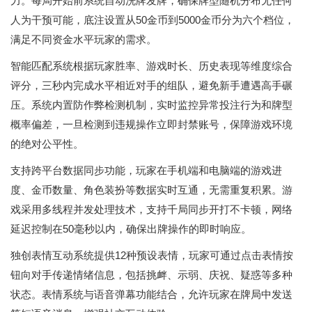
力。每局开始前系统自动洗牌发牌，确保牌型随机分布无任何
人为干预可能，底注设置从50金币到5000金币分为六个档位，
满足不同资金水平玩家的需求。
智能匹配系统根据玩家胜率、游戏时长、历史表现等维度综合
评分，三秒内完成水平相近对手的组队，避免新手遭遇高手碾
压。系统内置防作弊检测机制，实时监控异常投注行为和牌型
概率偏差，一旦检测到违规操作立即封禁账号，保障游戏环境
的绝对公平性。
支持跨平台数据同步功能，玩家在手机端和电脑端的游戏进
度、金币数量、角色装扮等数据实时互通，无需重复积累。游
戏采用多线程并发处理技术，支持千局同步开打不卡顿，网络
延迟控制在50毫秒以内，确保出牌操作的即时响应。
独创表情互动系统提供12种预设表情，玩家可通过点击表情按
钮向对手传递情绪信息，包括挑衅、示弱、庆祝、疑惑等多种
状态。表情系统与语音弹幕功能结合，允许玩家在牌局中发送