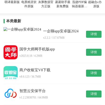
萌译最新版
电票精灵软
灰豚数据官
菱菱助手最
迅捷PDF编
超融合e办公
件原版
方正版
新免费版
辑器最新免
原版
费版
本类最新
一企聊app安卓版2024
详情
v2.2.2 / 117.67MB
国学大师网手机版app
详情
v2025.8.18 / 4.2MB
商户收银宝V8下载
详情
v8.6.123 / 56.7MB
智慧云安保平台
详情
v1.2.23030701 / 64.9MB