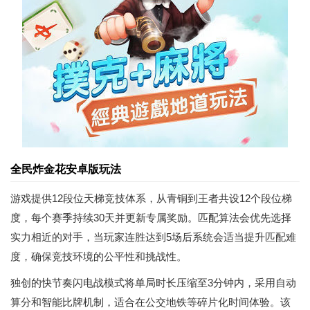
全民炸金花安卓版玩法
游戏提供12段位天梯竞技体系，从青铜到王者共设12个段位梯
度，每个赛季持续30天并更新专属奖励。匹配算法会优先选择
实力相近的对手，当玩家连胜达到5场后系统会适当提升匹配难
度，确保竞技环境的公平性和挑战性。
独创的快节奏闪电战模式将单局时长压缩至3分钟内，采用自动
算分和智能比牌机制，适合在公交地铁等碎片化时间体验。该