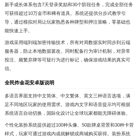
新手成长体系包含7天登录奖励和30个阶段任务，完成全部任务
可获得超过10万金币和稀有道具。系统还提供分步式教学引
导，通过模拟对局让玩家熟悉各种牌型和押注策略，零基础也
能快速上手。
游戏采用端到端加密传输技术，所有对局数据实时同步到云端
服务器，防止本地数据篡改。同时配备行为审计机制，对异常
投注、频繁弃牌等可疑行为进行标记，确保游戏结果的真实可
信。
全民炸金花安卓版说明
多语言界面支持中文简体、中文繁体、英文三种语言选项，满
足不同地区玩家的使用需求。游戏内文字和语音提示均可根据
系统语言自动切换，国际化设计让全球玩家都能无障碍体验。
个性化装扮系统提供超过100种头像、50款牌桌背景和30种卡背
样式，玩家可通过游戏内成就解锁或商城购买获得。装扮系统