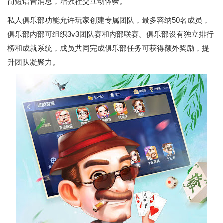
简短语音消息，增强社交互动体验。
私人俱乐部功能允许玩家创建专属团队，最多容纳50名成员，
俱乐部内部可组织3v3团队赛和内部联赛。俱乐部设有独立排行
榜和成就系统，成员共同完成俱乐部任务可获得额外奖励，提
升团队凝聚力。