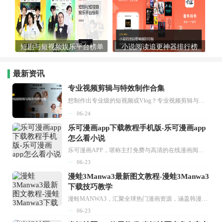
短剧与短视频娱乐平台榜单
小说阅读追更神器排行榜
最新资讯
专业视频剪辑与特效制作合集
想制作出专业级的短视频或Vlog？专业视频剪辑与特效制作大全专题为你提供了从剪辑、抠像到特效包装的全套解决方案。无论是添加炫酷的片头、进行精准的视频抠图，还是制...
06-24
乐可漫画app下载教程手机版-乐可漫画app
怎么看小说
乐可漫画APP，堪称主打免费与高清的在线漫画阅读神器。其官方版提供海量完整版漫画资源，无论是国内漫画，还是日漫、韩漫、台漫、美漫等国外漫画，应有尽有，随时供你阅读。只需轻点一下，便能直接进入阅读界面。不仅如此，乐可漫画最新版本更新速度极快，在这里，你总能抢先看到全网一手漫画章节内容！...
06-23
漫蛙3Manwa3最新图文教程-漫蛙3Manwa3
下载技巧教学
漫蛙MANWA3，汇聚全球热门漫画资源，涵盖韩漫、欧美漫画、国漫等多种类型，题材丰富多样，全方位满足用户阅读喜好。它不仅是阅读平台，更是创作平台，为广大用户打造零门槛创作环境。...
06-23