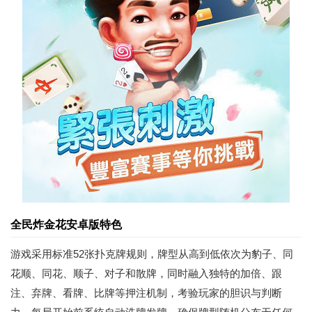
全民炸金花安卓版特色
游戏采用标准52张扑克牌规则，牌型从高到低依次为豹子、同
花顺、同花、顺子、对子和散牌，同时融入独特的加倍、跟
注、弃牌、看牌、比牌等押注机制，考验玩家的胆识与判断