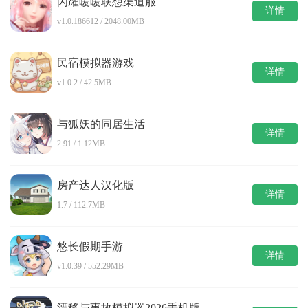
闪耀暖暖联想渠道服
详情
v1.0.186612 / 2048.00MB
民宿模拟器游戏
详情
v1.0.2 / 42.5MB
与狐妖的同居生活
详情
2.91 / 1.12MB
房产达人汉化版
详情
1.7 / 112.7MB
悠长假期手游
详情
v1.0.39 / 552.29MB
漂移与事故模拟器2026手机版