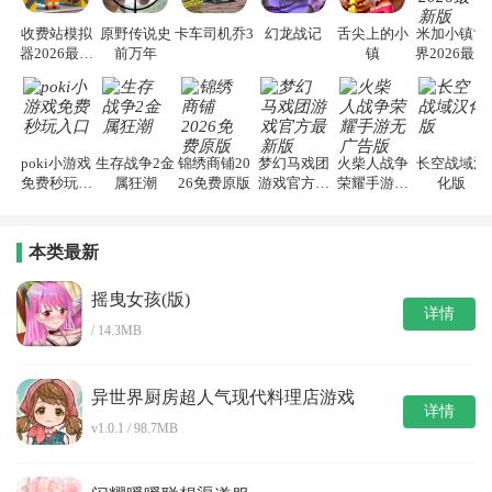
收费站模拟
原野传说史
卡车司机乔3
幻龙战记
舌尖上的小
米加小镇世
器2026最新
前万年
镇
界2026最新
版
版
poki小游戏
生存战争2金
锦绣商铺20
梦幻马戏团
火柴人战争
长空战域汉
免费秒玩入
属狂潮
26免费原版
游戏官方最
荣耀手游无
化版
口
新版
广告版
本类最新
摇曳女孩(版)
详情
/ 14.3MB
异世界厨房超人气现代料理店游戏
详情
v1.0.1 / 98.7MB