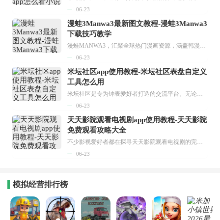
06-23
漫蛙3Manwa3最新图文教程-漫蛙3Manwa3
下载技巧教学
漫蛙MANWA3，汇聚全球热门漫画资源，涵盖韩漫、欧美漫画、国漫等多种类型，题材丰富多样，全方位满足用户阅读喜好。它不仅是阅读平台，更是创作平台，为广大用户打造零门槛创作环境。...
06-23
米坛社区app使用教程-米坛社区表盘自定义
工具怎么用
米坛社区是专为钟表爱好者打造的交流平台。无论你是初涉钟表领域的普通爱好者，还是拥有多年收藏经验的资深玩家，都能在此找到属于自己的天地。 无需注册，就能轻松参与其中。通过专业的讨论论坛与丰富的交互功能，你可与世界各地的钟表爱好者畅快交流。若你钟情于钟表，米坛社区无疑是值得一试的理想之选。在这里，你能获取最新的手表资讯，交流见解，提升鉴赏品味，让每一块手表都成为收藏故事中重要的一部分。感兴趣的朋友，不要错过下载机会。...
06-23
天天影院观看电视剧app使用教程-天天影院
免费观看攻略大全
不少影视爱好者都在探寻天天影院观看电视剧的完整方法，结合最新平台使用规则，本篇新手入门攻略全面讲解观看渠道、检索流程、播放设置以及画面模式调整等实用内容。全文适配手机、电脑等主流设备，步骤简洁易懂，无论是初次使用的新手，还是想要优化观影体验的用户，都能参照内容快速上手，熟练掌握平台各项操作技巧，轻松畅享影视内容。...
06-23
模拟经营排行榜