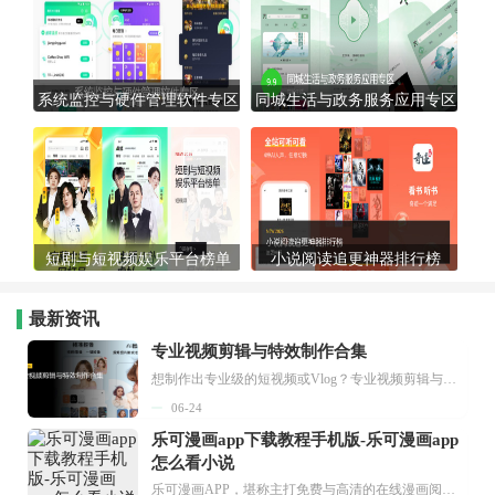
系统监控与硬件管理软件专区
同城生活与政务服务应用专区
短剧与短视频娱乐平台榜单
小说阅读追更神器排行榜
最新资讯
专业视频剪辑与特效制作合集
想制作出专业级的短视频或Vlog？专业视频剪辑与特效制作大全专题为你提供了从剪辑、抠像到特效包装的全套解决方案。无论是添加炫酷的片头、进行精准的视频抠图，还是制...
06-24
乐可漫画app下载教程手机版-乐可漫画app
怎么看小说
乐可漫画APP，堪称主打免费与高清的在线漫画阅读神器。其官方版提供海量完整版漫画资源，无论是国内漫画，还是日漫、韩漫、台漫、美漫等国外漫画，应有尽有，随时供你阅读。只需轻点一下，便能直接进入阅读界面。不仅如此，乐可漫画最新版本更新速度极快，在这里，你总能抢先看到全网一手漫画章节内容！...