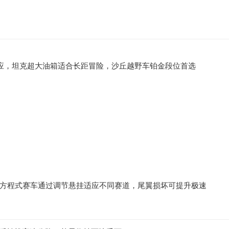
适应，坦克超大油箱适合长距冒险，沙丘越野车铂金段位首选
方程式赛车通过调节悬挂适应不同赛道，尾翼损坏可提升极速