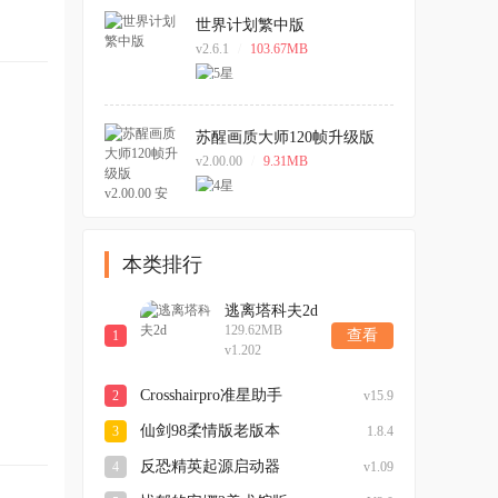
世界计划繁中版
v2.6.1
/
103.67MB
苏醒画质大师120帧升级版
v2.00.00 安卓版
v2.00.00
/
9.31MB
本类排行
逃离塔科夫2d
129.62MB
查看
1
v1.202
Crosshairpro准星助手
2
v15.9
仙剑98柔情版老版本
3
1.8.4
反恐精英起源启动器
4
v1.09