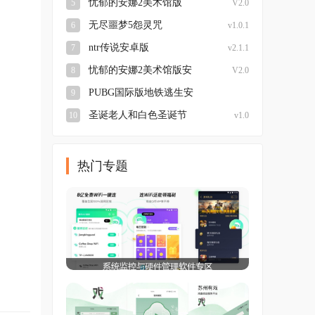
忧郁的安娜2美术馆版
5
V2.0
无尽噩梦5怨灵咒
6
v1.0.1
ntr传说安卓版
7
v2.1.1
忧郁的安娜2美术馆版安
8
V2.0
卓
PUBG国际版地铁逃生安
9
装
圣诞老人和白色圣诞节
10
v1.0
热门专题