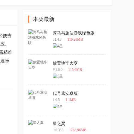
本类最新
骑马与施法游戏绿色版
轻便吉
v1.4.3
/
110.28MB
反应。
需精准
竞速乐
放置地牢大亨
V1.0.0
/
115.6MB
代号鸢安卓版
1.0.5
/
1.1MB
星之翼
0.0.353
/
1763.96MB