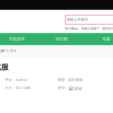
韩小圈app
植物大战僵尸
酷狗音
手机软件
排行榜
专题
V1.70.4
式服
平台：Android
类型：其它游戏
大小：164.15MB
评分：