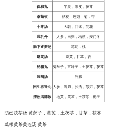
保和丸
半夏，陈皮，茯苓
桑菊饮
桔梗，连翘，菊，杏
十枣汤
大戟，甘遂，芫花
通乳丹
人参，当归，桔梗，麦门冬
膈下逐瘀汤
茈胡，桃
麻黄汤
麻黄，甘草，杏
秘精丸
菟丝子，五味子，土茯苓，茯苓
通幽汤
升麻
回生再造丸
人参，当归，独活，芎穷，茯苓
清热泻脾散
地黄，黄芩，土茯苓，栀子
防己茯苓汤 黄药子，黄芪，土茯苓，甘草，茯苓
葛根黄芩黄连汤 黄芩