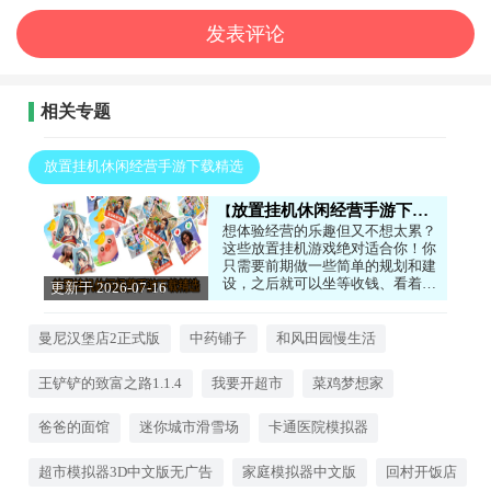
相关专题
放置挂机休闲经营手游下载精选
放置挂机休闲经营手游下载精选
想体验经营的乐趣但又不想太累？
这些放置挂机游戏绝对适合你！你
只需要前期做一些简单的规划和建
设，之后就可以坐等收钱、看着你
更新于 2026-07-16
的产业自动运转了。无论是经营一
14:24:03
家餐厅、一个农场，还是一个王
国，都能在轻松愉快的氛围中体验
曼尼汉堡店2正式版
中药铺子
和风田园慢生活
到一步步发展壮大的成就感。有需
求的话就来试试吧！
王铲铲的致富之路1.1.4
我要开超市
菜鸡梦想家
爸爸的面馆
迷你城市滑雪场
卡通医院模拟器
超市模拟器3D中文版无广告
家庭模拟器中文版
回村开饭店