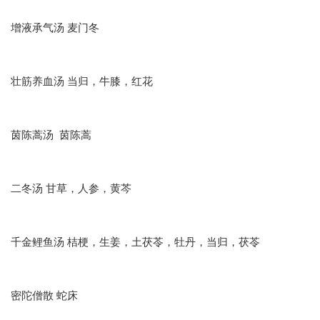
增液承气汤 麦门冬
壮筋养血汤 当归，牛膝，红花
茵陈蒿汤 茵陈蒿
二冬汤 甘草，人参，黄芩
千金鲤鱼汤 桔梗，生姜，土茯苓，牡丹，当归，茯苓
密陀僧散 蛇床