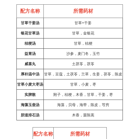
配方名称
所需药材
甘草干姜汤
甘草+干姜
银花甘草汤
甘草，金银花
桔梗汤
甘草，桔梗
益胃汤
沙参，麦门冬，玉竹
威喜丸
土茯苓，茯苓
厚朴温中汤
甘草，豆蔻，土茯苓，兰草，生姜，茯苓，陈皮
甘草小麦大枣汤
甘草，小麦，枣
实脾散
附子，桔梗，木香，甘草，干姜，枣
海藻玉壶汤
海藻，贝母，海带，陈皮，芎穷
胆道排石汤
木香，茵陈蒿
配方名称
所需药材