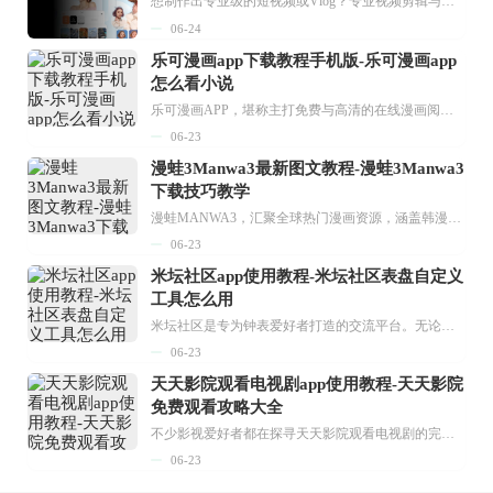
想制作出专业级的短视频或Vlog？专业视频剪辑与特效制作大全专题为你提供了从剪辑、抠像到特效包装的全套解决方案。无论是添加炫酷的片头、进行精准的视频抠图，还是制...
06-24
乐可漫画app下载教程手机版-乐可漫画app
怎么看小说
乐可漫画APP，堪称主打免费与高清的在线漫画阅读神器。其官方版提供海量完整版漫画资源，无论是国内漫画，还是日漫、韩漫、台漫、美漫等国外漫画，应有尽有，随时供你阅读。只需轻点一下，便能直接进入阅读界面。不仅如此，乐可漫画最新版本更新速度极快，在这里，你总能抢先看到全网一手漫画章节内容！...
06-23
漫蛙3Manwa3最新图文教程-漫蛙3Manwa3
下载技巧教学
漫蛙MANWA3，汇聚全球热门漫画资源，涵盖韩漫、欧美漫画、国漫等多种类型，题材丰富多样，全方位满足用户阅读喜好。它不仅是阅读平台，更是创作平台，为广大用户打造零门槛创作环境。...
06-23
米坛社区app使用教程-米坛社区表盘自定义
工具怎么用
米坛社区是专为钟表爱好者打造的交流平台。无论你是初涉钟表领域的普通爱好者，还是拥有多年收藏经验的资深玩家，都能在此找到属于自己的天地。 无需注册，就能轻松参与其中。通过专业的讨论论坛与丰富的交互功能，你可与世界各地的钟表爱好者畅快交流。若你钟情于钟表，米坛社区无疑是值得一试的理想之选。在这里，你能获取最新的手表资讯，交流见解，提升鉴赏品味，让每一块手表都成为收藏故事中重要的一部分。感兴趣的朋友，不要错过下载机会。...
06-23
天天影院观看电视剧app使用教程-天天影院
免费观看攻略大全
不少影视爱好者都在探寻天天影院观看电视剧的完整方法，结合最新平台使用规则，本篇新手入门攻略全面讲解观看渠道、检索流程、播放设置以及画面模式调整等实用内容。全文适配手机、电脑等主流设备，步骤简洁易懂，无论是初次使用的新手，还是想要优化观影体验的用户，都能参照内容快速上手，熟练掌握平台各项操作技巧，轻松畅享影视内容。...
06-23