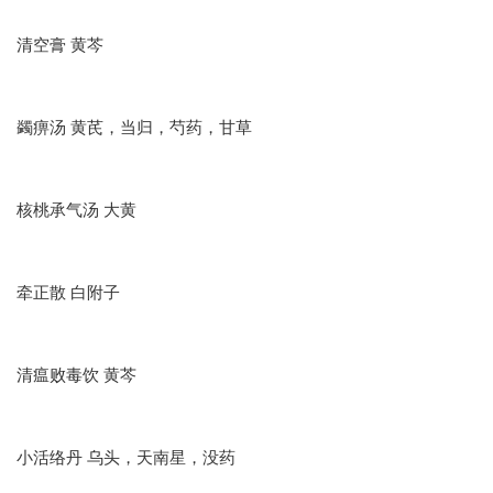
清空膏 黄芩
蠲痹汤 黄芪，当归，芍药，甘草
核桃承气汤 大黄
牵正散 白附子
清瘟败毒饮 黄芩
小活络丹 乌头，天南星，没药