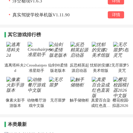
浮空秘境v1.6.3
详情
真实驾驶学校单机版V1.11.90
详情
其它游戏排行榜
逃离塔科夫2
Crosshairpro
仙剑98柔情
反恐精英起
忧郁的安娜2
无尽噩梦5怨
d
准星助手
版老版本
源启动器
美术馆版
灵咒
像素火影手
动物餐厅游
无尽噩梦
触手储物柜
真爱百合染
樱花校园模
游版本
戏中文版
成红色直装
拟器2026中
版
文版
本类最新