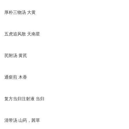
厚朴三物汤 大黄
五虎追风散 天南星
芪附汤 黄芪
通瘀煎 木香
复方当归注射液 当归
清带汤 山药，茜草