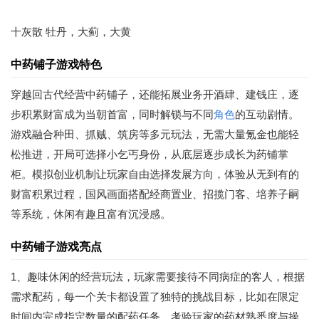
十灰散 牡丹，大蓟，大黄
中药铺子游戏特色
穿越回古代经营中药铺子，还能拓展业务开酒肆、建钱庄，逐
步积累财富成为当朝首富，同时解锁与不同
角色
的互动剧情。
游戏融合种田、抓贼、筑房等多元玩法，无需大量氪金也能轻
松推进，开局可选择小乞丐身份，从底层逐步成长为药铺掌
柜。模拟创业机制让玩家自由选择发展方向，体验从无到有的
财富积累过程，国风画面搭配经商置业、招揽门客、培养子嗣
等系统，休闲有趣且富有沉浸感。
中药铺子游戏亮点
1、趣味休闲的经营玩法，玩家需要接待不同病症的客人，根据
需求配药，每一个关卡都设置了独特的挑战目标，比如在限定
时间内完成指定数量的配药任务，考验玩家的药材熟悉度与操