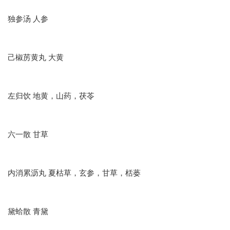
独参汤 人参
己椒苈黄丸 大黄
左归饮 地黄，山药，茯苓
六一散 甘草
内消累沥丸 夏枯草，玄参，甘草，栝蒌
黛蛤散 青黛